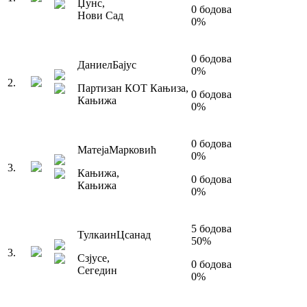
Џунс
,
0
бодова
Нови Сад
0
%
0
бодова
Даниел
Бајус
0
%
2
.
Партизан КОТ Кањиза
,
0
бодова
Кањижа
0
%
0
бодова
Матеја
Марковић
0
%
3
.
Кањижа
,
0
бодова
Кањижа
0
%
5
бодова
Тулкаин
Цсанад
50
%
3
.
Сзјусе
,
0
бодова
Сегедин
0
%