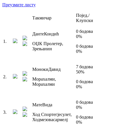
Преузмите листу
Појед./
Такмичар
Клупски
0
бодова
Данте
Кондић
0
%
1
.
ОЏК Пролетер
,
0
бодова
Зрењанин
0
%
7
бодова
Моноки
Давид
50
%
2
.
Морахалми
,
0
бодова
Морахалми
0
%
0
бодова
Мате
Вида
0
%
3
.
Ход Спортегјесулет
,
0
бодова
Ходмезовасармелј
0
%