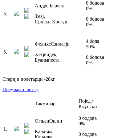
0
бодова
Андреј
Берчек
0
%
5
.
Змај
,
0
бодова
Српски Крстур
0
%
4
бода
Фелиxс
Сзилагји
50
%
5
.
Хегјвидек
,
0
бодова
Будимпеста
0
%
Старији полетарци
-28
кг
Преузмите листу
Појед./
Такмичар
Клупски
0
бодова
Огњен
Оњин
0
%
1
.
Кањижа
,
0
бодова
Кањижа