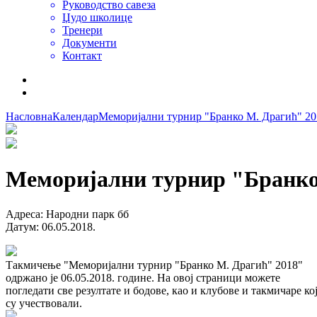
Руководство савеза
Џудо школице
Тренери
Документи
Контакт
Насловна
Календар
Меморијални турнир "Бранко М. Драгић" 20
Меморијални турнир "Бранко
Адреса
:
Народни парк бб
Датум
:
06.05.2018.
Такмичење "Меморијални турнир "Бранко М. Драгић" 2018"
одржано је 06.05.2018. године. На овој страници можете
погледати све резултате и бодове, као и клубове и такмичаре ко
су учествовали.