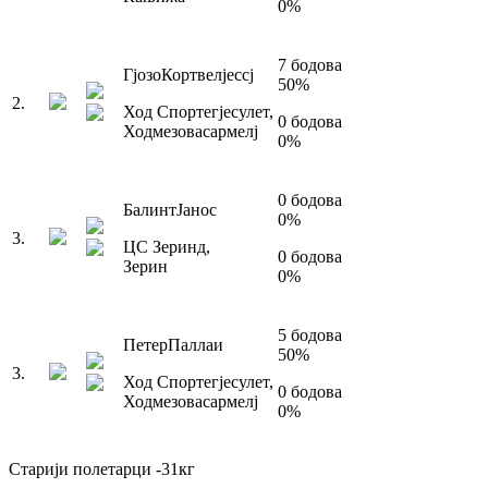
0
%
7
бодова
Гјозо
Кортвелјессј
50
%
2
.
Ход Спортегјесулет
,
0
бодова
Ходмезовасармелј
0
%
0
бодова
Балинт
Јанос
0
%
3
.
ЦС Зеринд
,
0
бодова
Зерин
0
%
5
бодова
Петер
Паллаи
50
%
3
.
Ход Спортегјесулет
,
0
бодова
Ходмезовасармелј
0
%
Старији полетарци
-31
кг