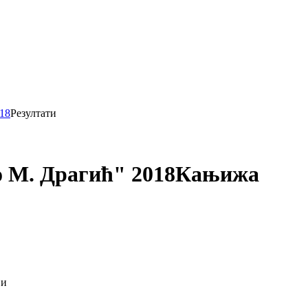
18
Резултати
 М. Драгић" 2018
Кањижа
ји