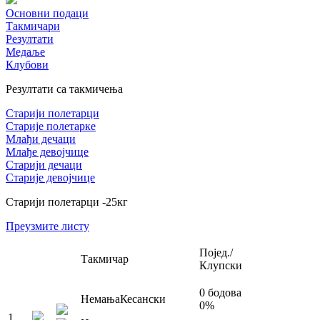
Основни подаци
Такмичари
Резултати
Медаље
Клубови
Резултати са такмичења
Старији полетарци
Старије полетарке
Млађи дечаци
Млађе девојчице
Старији дечаци
Старије девојчице
Старији полетарци
-25
кг
Преузмите листу
Појед./
Такмичар
Клупски
0
бодова
Немања
Кесански
0
%
1
.