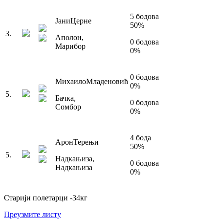
5
бодова
Јани
Церне
50
%
3
.
Аполон
,
0
бодова
Марибор
0
%
0
бодова
Михаило
Младеновић
0
%
5
.
Бачка
,
0
бодова
Сомбор
0
%
4
бода
Арон
Терењи
50
%
5
.
Надкањиза
,
0
бодова
Надкањиза
0
%
Старији полетарци
-34
кг
Преузмите листу