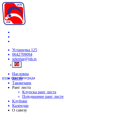
Устаничка 125
0642709094
sekretar@jsb.rs
Насловна
џудо савез
београда
Вести
Такмичари
Ранг листа
Клупска ранг листа
Појединачне ранг листе
Клубови
Календар
О савезу