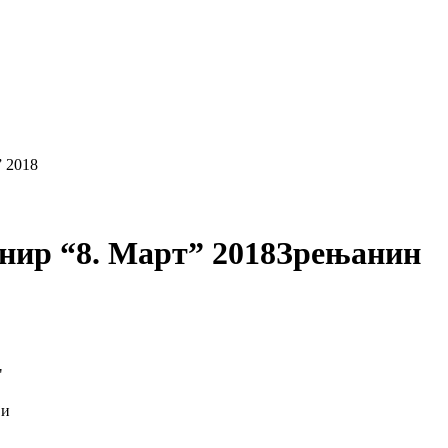
 2018
ир “8. Март” 2018
Зрењанин
"
ји