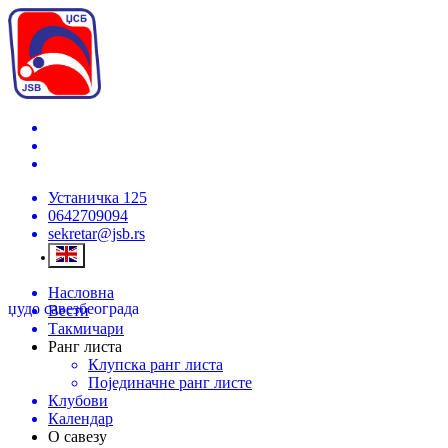
Устаничка 125
0642709094
sekretar@jsb.rs
Насловна
џудо савез
београда
Вести
Такмичари
Ранг листа
Клупска ранг листа
Појединачне ранг листе
Клубови
Календар
О савезу