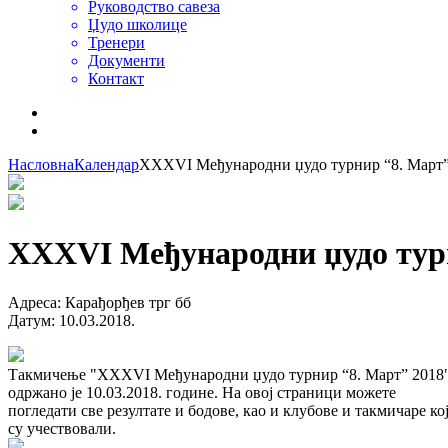
Руководство савеза
Џудо школице
Тренери
Документи
Контакт
Насловна
Календар
XXXVI Међународни џудо турнир “8. Март”
XXXVI Међународни џудо турн
Адреса
:
Карађорђев трг бб
Датум
:
10.03.2018.
Такмичење "XXXVI Међународни џудо турнир “8. Март” 2018
одржано је 10.03.2018. године. На овој страници можете
погледати све резултате и бодове, као и клубове и такмичаре ко
су учествовали.