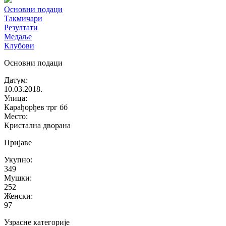
Основни подаци
Такмичари
Резултати
Медаље
Клубови
Основни подаци
Датум
:
10.03.2018.
Улица
:
Карађорђев трг бб
Место
:
Кристална дворана
Пријаве
Укупно
:
349
Мушки
:
252
Женски
:
97
Узрасне категорије