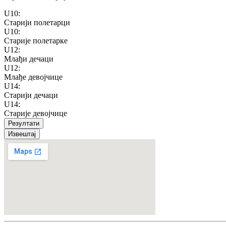
U10
:
Старији полетарци
U10
:
Старије полетарке
U12
:
Млађи дечаци
U12
:
Млађе девојчице
U14
:
Старији дечаци
U14
:
Старије девојчице
Резултати
Извештај