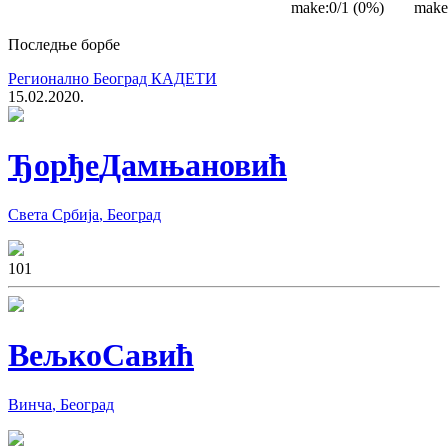
make
:
0/1 (0%)
make
Последње борбе
Регионално Београд КАДЕТИ
15.02.2020.
Ђорђе
Дамњановић
Света Србија
,
Београд
10
1
Вељко
Савић
Винча
,
Београд