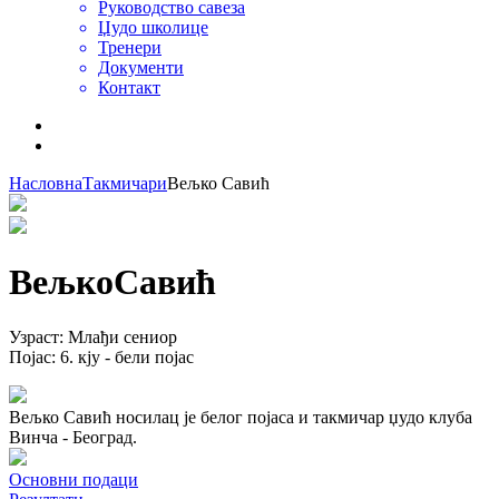
Руководство савеза
Џудо школице
Тренери
Документи
Контакт
Насловна
Такмичари
Вељко Савић
Вељко
Савић
Узраст
:
Млађи сениор
Појас
:
6. кју - бели појас
Вељко Савић носилац је белог појаса и такмичар џудо клуба
Винча - Београд.
Основни подаци