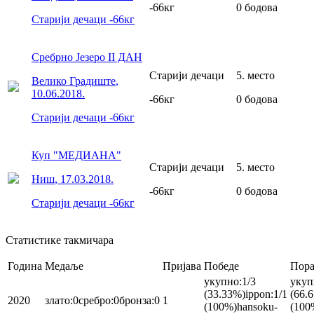
-66
кг
0
бодова
Старији дечаци
-66
кг
Сребрно Језеро II ДАН
Старији дечаци
5
.
место
Велико Градиште
,
10.06.2018.
-66
кг
0
бодова
Старији дечаци
-66
кг
Куп "МЕДИАНА"
Старији дечаци
5
.
место
Ниш
,
17.03.2018.
-66
кг
0
бодова
Старији дечаци
-66
кг
Статистике такмичара
Година
Медаље
Пријава
Победе
Пора
укупно
:
1/3
укуп
(33.33%)
ippon
:
1/1
(66.
2020
злато
:
0
сребро
:
0
бронза
:
0
1
(100%)
hansoku-
(100