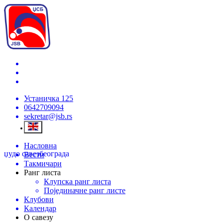
Устаничка 125
0642709094
sekretar@jsb.rs
Насловна
џудо савез
београда
Вести
Такмичари
Ранг листа
Клупска ранг листа
Појединачне ранг листе
Клубови
Календар
О савезу