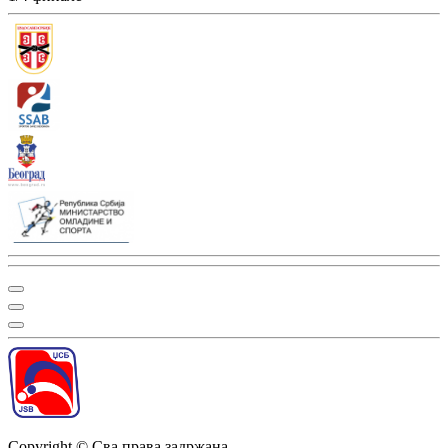
Copyright ©
Сва права задржана
-