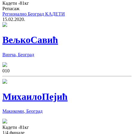
Кадети
-81
кг
Репасаж
Регионално Београд КАДЕТИ
15.02.2020.
Вељко
Савић
Винча
,
Београд
0
10
Михаило
Пејић
Макикоми
,
Београд
Кадети
-81
кг
1/4 финале