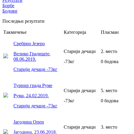
Резултати
Борбе
Бодови
Последњи резултати
Такмичење
Категорија
Пласман
Сребрно Језеро
Старији дечаци
2
.
место
Велико Градиште
,
08.06.2019.
-73
кг
0
бодова
Старији дечаци
-73
кг
Турнир града Руме
Старији дечаци
5
.
место
Рума
,
24.02.2019.
-73
кг
0
бодова
Старији дечаци
-73
кг
Јагодина Опен
Старији дечаци
3
.
место
Јагодина
,
23.06.2018.