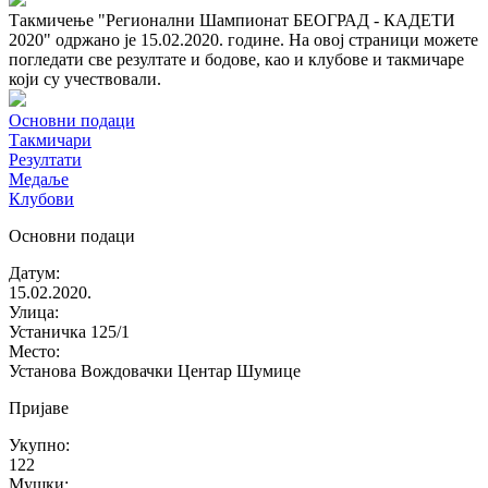
Такмичење "Регионални Шампионат БЕОГРАД - КАДЕТИ
2020" одржано је 15.02.2020. године. На овој страници можете
погледати све резултате и бодове, као и клубове и такмичаре
који су учествовали.
Основни подаци
Такмичари
Резултати
Медаље
Клубови
Основни подаци
Датум
:
15.02.2020.
Улица
:
Устаничка 125/1
Место
:
Установа Вождовачки Центар Шумице
Пријаве
Укупно
:
122
Мушки
: