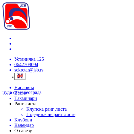
Устаничка 125
0642709094
sekretar@jsb.rs
Насловна
џудо савез
београда
Вести
Такмичари
Ранг листа
Клупска ранг листа
Појединачне ранг листе
Клубови
Календар
О савезу