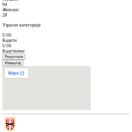
94
Женски
:
28
Узрасне категорије
U18
:
Кадети
U18
:
Кадеткиње
Резултати
Извештај