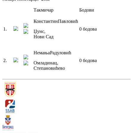
Такмичар
Бодови
Константин
Павловић
1
.
0
бодова
Џунс
,
Нови Сад
Немања
Радуловић
2
.
0
бодова
Омладинац
,
Степановићево