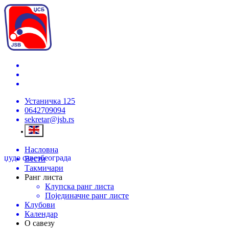
Устаничка 125
0642709094
sekretar@jsb.rs
Насловна
џудо савез
београда
Вести
Такмичари
Ранг листа
Клупска ранг листа
Појединачне ранг листе
Клубови
Календар
О савезу