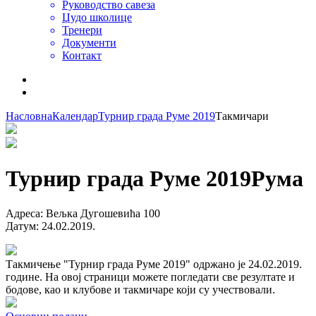
Руководство савеза
Џудо школице
Тренери
Документи
Контакт
Насловна
Календар
Турнир града Руме 2019
Такмичари
Турнир града Руме 2019
Рума
Адреса
:
Вељка Дугошевића 100
Датум
:
24.02.2019.
Такмичење "Турнир града Руме 2019" одржано је 24.02.2019.
године. На овој страници можете погледати све резултате и
бодове, као и клубове и такмичаре који су учествовали.