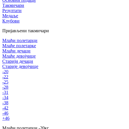
Основни подаци
Такмичари
Резултати
Медаље
Клубови
Пријављени такмичари
Млађи полетарци
Млађе полетарке
Млађи дечаци
Млађе девојчице
Старији дечаци
Старије девојчице
-20
-22
-25
-28
-31
-34
-38
-42
-46
+46
Млађи полетарци
-20
кг