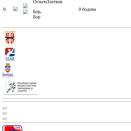
Огњен
Златков
9
.
0
бодова
Бор
,
Бор