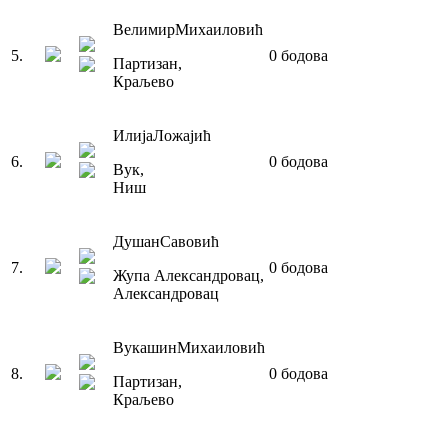
Велимир
Михаиловић
5
.
0
бодова
Партизан
,
Краљево
Илија
Ложајић
6
.
0
бодова
Вук
,
Ниш
Душан
Савовић
7
.
0
бодова
Жупа Александровац
,
Александровац
Вукашин
Михаиловић
8
.
0
бодова
Партизан
,
Краљево