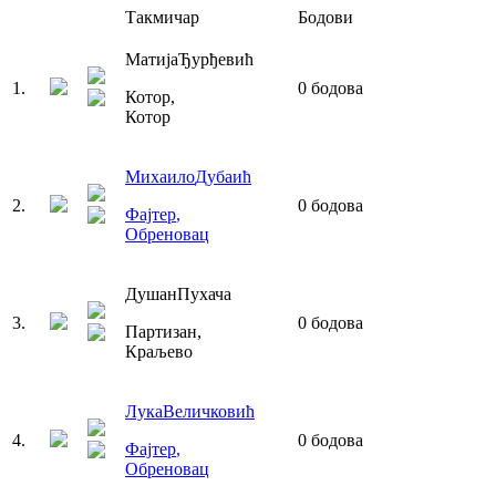
Такмичар
Бодови
Матија
Ђурђевић
1
.
0
бодова
Котор
,
Котор
Михаило
Дубаић
2
.
0
бодова
Фајтер
,
Обреновац
Душан
Пухача
3
.
0
бодова
Партизан
,
Краљево
Лука
Величковић
4
.
0
бодова
Фајтер
,
Обреновац