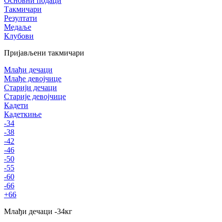
Основни подаци
Такмичари
Резултати
Медаље
Клубови
Пријављени такмичари
Млађи дечаци
Млађе девојчице
Старији дечаци
Старије девојчице
Кадети
Кадеткиње
-34
-38
-42
-46
-50
-55
-60
-66
+66
Млађи дечаци
-34
кг