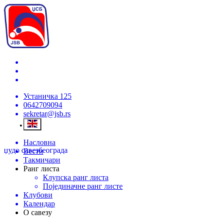
Устаничка 125
0642709094
sekretar@jsb.rs
Насловна
џудо савез
београда
Вести
Такмичари
Ранг листа
Клупска ранг листа
Појединачне ранг листе
Клубови
Календар
О савезу