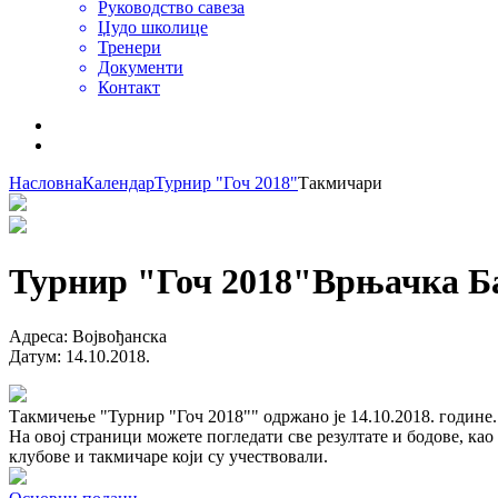
Руководство савеза
Џудо школице
Тренери
Документи
Контакт
Насловна
Календар
Турнир "Гоч 2018"
Такмичари
Турнир "Гоч 2018"
Врњачка Б
Адреса
:
Војвођанска
Датум
:
14.10.2018.
Такмичење "Турнир "Гоч 2018"" одржано је 14.10.2018. године.
На овој страници можете погледати све резултате и бодове, као
клубове и такмичаре који су учествовали.