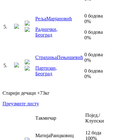
0
бодова
Реља
Марјановић
0
%
5
.
Раднички
,
0
бодова
Београд
0
%
0
бодова
Страхиња
Пењишевић
0
%
5
.
Партизан
,
0
бодова
Београд
0
%
Старији дечаци
+73
кг
Преузмите листу
Појед./
Такмичар
Клупски
12
бода
Матија
Раицковиц
100
%