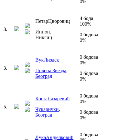
0
%
4
бода
Петар
Цворовиц
100
%
3
.
Иппон
,
0
бодова
Никсиц
0
%
0
бодова
Вук
Лиздек
0
%
3
.
Црвена Звезда
,
0
бодова
Београд
0
%
0
бодова
Коста
Лазаревић
0
%
5
.
Чукарички
,
0
бодова
Београд
0
%
0
бодова
Лука
Андјелковић