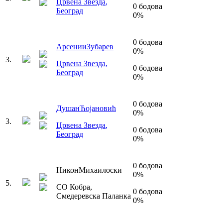
Црвена Звезда
,
0
бодова
Београд
0
%
0
бодова
Арсении
Зубарев
0
%
3
.
Црвена Звезда
,
0
бодова
Београд
0
%
0
бодова
Душан
Ћојановић
0
%
3
.
Црвена Звезда
,
0
бодова
Београд
0
%
0
бодова
Никон
Михаилоски
0
%
5
.
СО Кобра
,
0
бодова
Смедеревска Паланка
0
%