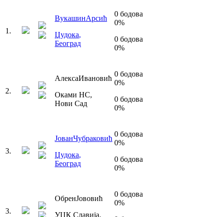
0
бодова
Вукашин
Арсић
0
%
1
.
Џудока
,
0
бодова
Београд
0
%
0
бодова
Алекса
Ивановић
0
%
2
.
Оками НС
,
0
бодова
Нови Сад
0
%
0
бодова
Јован
Чубраковић
0
%
3
.
Џудока
,
0
бодова
Београд
0
%
0
бодова
Обрен
Јововић
0
%
3
.
УЏК Славија
,