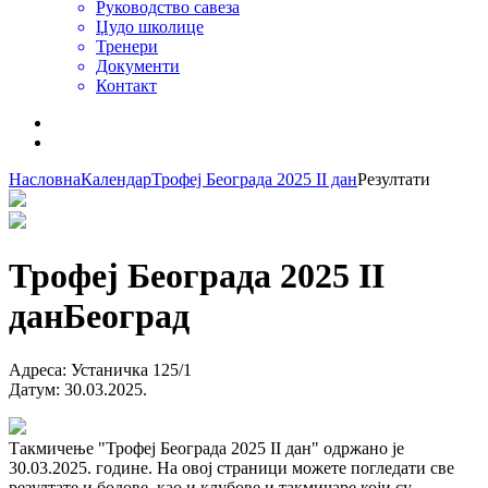
Руководство савеза
Џудо школице
Тренери
Документи
Контакт
Насловна
Календар
Трофеј Београда 2025 II дан
Резултати
Трофеј Београда 2025 II
дан
Београд
Адреса
:
Устаничка 125/1
Датум
:
30.03.2025.
Такмичење "Трофеј Београда 2025 II дан" одржано је
30.03.2025. године. На овој страници можете погледати све
резултате и бодове, као и клубове и такмичаре који су