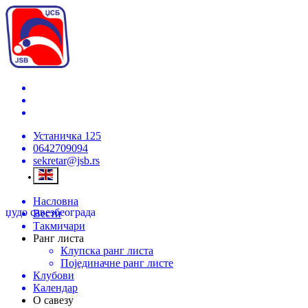
Устаничка 125
0642709094
sekretar@jsb.rs
Насловна
џудо савез
београда
Вести
Такмичари
Ранг листа
Клупска ранг листа
Појединачне ранг листе
Клубови
Календар
О савезу