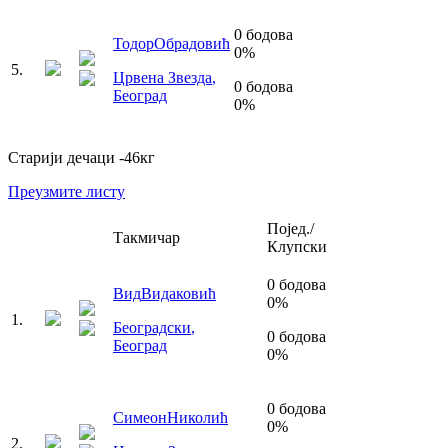
0
бодова
Тодор
Обрадовић
0
%
5
.
Црвена Звезда
,
0
бодова
Београд
0
%
Старији дечаци
-46
кг
Преузмите листу
Појед./
Такмичар
Клупски
0
бодова
Вид
Видаковић
0
%
1
.
Београдски
,
0
бодова
Београд
0
%
0
бодова
Симеон
Николић
0
%
2
.