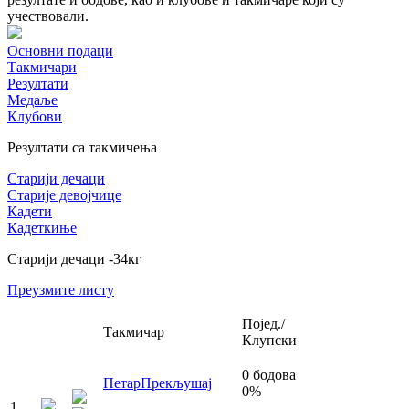
учествовали.
Основни подаци
Такмичари
Резултати
Медаље
Клубови
Резултати са такмичења
Старији дечаци
Старије девојчице
Кадети
Кадеткиње
Старији дечаци
-34
кг
Преузмите листу
Појед./
Такмичар
Клупски
0
бодова
Петар
Прекљушај
0
%
1
.