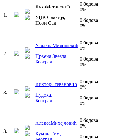
0
бодова
Лука
Матановић
0
%
1
.
УЏК Славија
,
0
бодова
Нови Сад
0
%
0
бодова
Угљеша
Милошевић
0
%
2
.
Црвена Звезда
,
0
бодова
Београд
0
%
0
бодова
Виктор
Стевановић
0
%
3
.
Џудока
,
0
бодова
Београд
0
%
0
бодова
Алекса
Михајловић
0
%
3
.
Кукољ Тим
,
0
бодова
Београд