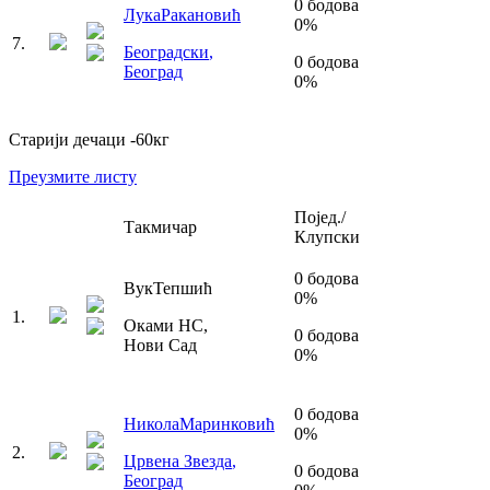
0
бодова
Лука
Ракановић
0
%
7
.
Београдски
,
0
бодова
Београд
0
%
Старији дечаци
-60
кг
Преузмите листу
Појед./
Такмичар
Клупски
0
бодова
Вук
Тепшић
0
%
1
.
Оками НС
,
0
бодова
Нови Сад
0
%
0
бодова
Никола
Маринковић
0
%
2
.
Црвена Звезда
,
0
бодова
Београд