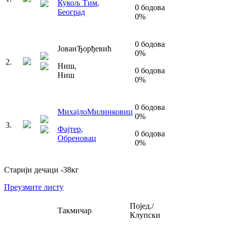
Кукољ Тим
,
0
бодова
Београд
0
%
0
бодова
Јован
Ђорђевић
0
%
2
.
Ниш
,
0
бодова
Ниш
0
%
0
бодова
Михајло
Милинковиц
0
%
3
.
Фајтер
,
0
бодова
Обреновац
0
%
Старији дечаци
-38
кг
Преузмите листу
Појед./
Такмичар
Клупски