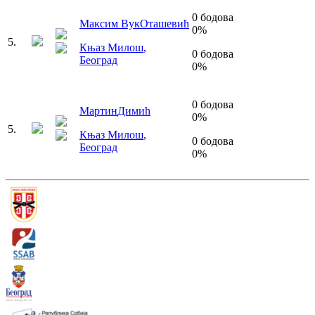
0
бодова
Максим Вук
Оташевић
0
%
5
.
Књаз Милош
,
0
бодова
Београд
0
%
0
бодова
Мартин
Димић
0
%
5
.
Књаз Милош
,
0
бодова
Београд
0
%