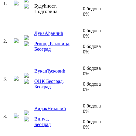
1
.
Будућност
,
0
бодова
Подгорица
0
%
0
бодова
Лука
Ађанчић
0
%
2
.
Рекорд Раковица
,
0
бодова
Београд
0
%
0
бодова
Вукан
Ђековић
0
%
3
.
ОЏК Београд
,
0
бодова
Београд
0
%
0
бодова
Видак
Николић
0
%
3
.
Винча
,
0
бодова
Београд
0
%