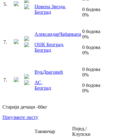
5
.
Црвена Звезда
,
0
бодова
Београд
0
%
0
бодова
Александар
Чабаркапа
0
%
7
.
ОЏК Београд
,
0
бодова
Београд
0
%
0
бодова
Вук
Драговић
0
%
7
.
АС
,
0
бодова
Београд
0
%
Старији дечаци
-66
кг
Преузмите листу
Појед./
Такмичар
Клупски