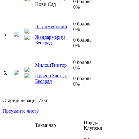
0
бодова
Нови Сад
0
%
0
бодова
Лазар
Нешовић
0
%
5
.
Жандармерија
,
0
бодова
Београд
0
%
0
бодова
Милош
Тинтор
0
%
5
.
Црвена Звезда
,
0
бодова
Београд
0
%
Старији дечаци
-73
кг
Преузмите листу
Појед./
Такмичар
Клупски