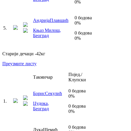
0
%
0
бодова
Андрија
Плавшић
0
%
5
.
Књаз Милош
,
0
бодова
Београд
0
%
Старији дечаци
-42
кг
Преузмите листу
Појед./
Такмичар
Клупски
0
бодова
Борис
Секулић
0
%
1
.
Џудока
,
0
бодова
Београд
0
%
0
бодова
Лука
Шемић