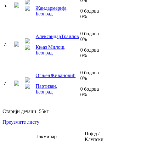
0
%
5
.
Жандармерија
,
0
бодова
Београд
0
%
0
бодова
Александар
Траилов
0
%
7
.
Књаз Милош
,
0
бодова
Београд
0
%
0
бодова
Огњен
Живановић
0
%
7
.
Партизан
,
0
бодова
Београд
0
%
Старији дечаци
-55
кг
Преузмите листу
Појед./
Такмичар
Клупски