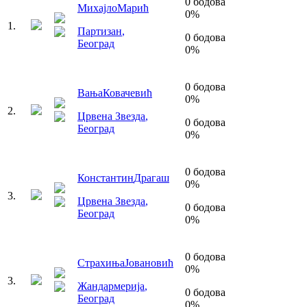
0
бодова
Михајло
Марић
0
%
1
.
Партизан
,
0
бодова
Београд
0
%
0
бодова
Вања
Ковачевић
0
%
2
.
Црвена Звезда
,
0
бодова
Београд
0
%
0
бодова
Константин
Драгаш
0
%
3
.
Црвена Звезда
,
0
бодова
Београд
0
%
0
бодова
Страхиња
Јовановић
0
%
3
.
Жандармерија
,
0
бодова
Београд
0
%