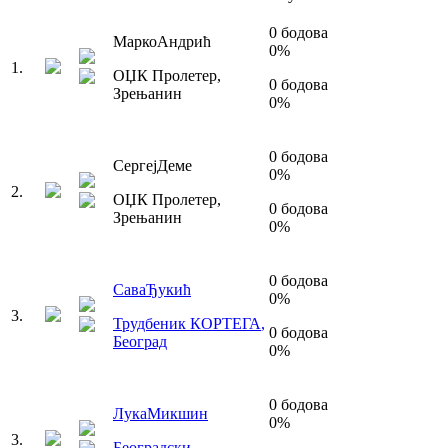
0
бодова
Марко
Андрић
0
%
1
.
ОЏК Пролетер
,
0
бодова
Зрењанин
0
%
0
бодова
Сергеј
Деме
0
%
2
.
ОЏК Пролетер
,
0
бодова
Зрењанин
0
%
0
бодова
Сава
Ђукић
0
%
3
.
Трудбеник КОРТЕГА
,
0
бодова
Београд
0
%
0
бодова
Лука
Микшин
0
%
3
.
Београдски
,