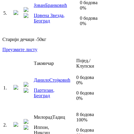
0
бодова
Јован
Бранковић
0
%
5
.
Црвена Звезда
,
0
бодова
Београд
0
%
Старији дечаци
-50
кг
Преузмите листу
Појед./
Такмичар
Клупски
0
бодова
Данило
Стојковић
0
%
1
.
Партизан
,
0
бодова
Београд
0
%
8
бодова
Милорад
Тадиц
100
%
2
.
Иппон
,
0
бодова
Никсиц