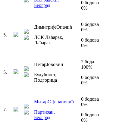
0
бодова
Београд
0
%
0
бодова
Димитрије
Опачић
0
%
5
.
ЛСК Лаћарак
,
0
бодова
Лаћарак
0
%
2
бода
Петар
Јововиц
100
%
5
.
Будућност
,
0
бодова
Подгорица
0
%
0
бодова
Митар
Стјепановић
0
%
7
.
Партизан
,
0
бодова
Београд
0
%