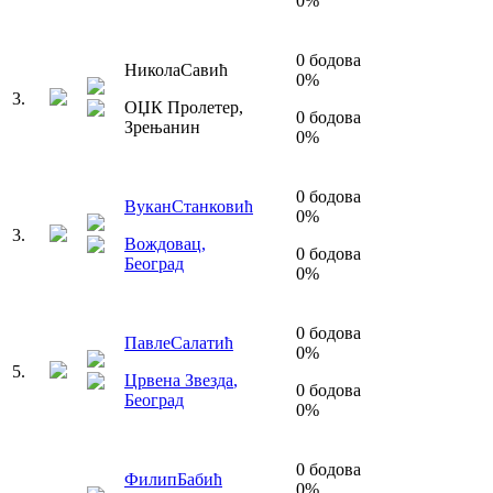
0
%
0
бодова
Никола
Савић
0
%
3
.
ОЏК Пролетер
,
0
бодова
Зрењанин
0
%
0
бодова
Вукан
Станковић
0
%
3
.
Вождовац
,
0
бодова
Београд
0
%
0
бодова
Павле
Салатић
0
%
5
.
Црвена Звезда
,
0
бодова
Београд
0
%
0
бодова
Филип
Бабић
0
%