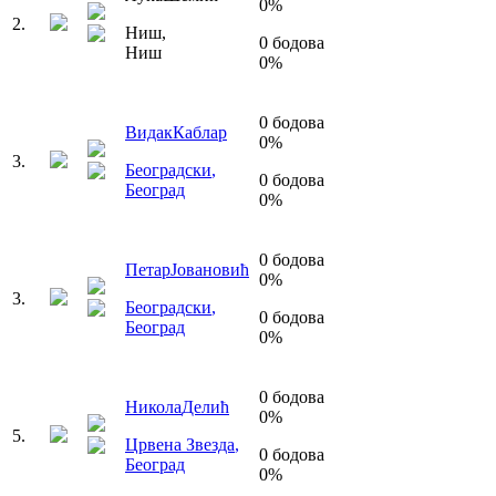
0
%
2
.
Ниш
,
0
бодова
Ниш
0
%
0
бодова
Видак
Каблар
0
%
3
.
Београдски
,
0
бодова
Београд
0
%
0
бодова
Петар
Јовановић
0
%
3
.
Београдски
,
0
бодова
Београд
0
%
0
бодова
Никола
Делић
0
%
5
.
Црвена Звезда
,
0
бодова
Београд
0
%