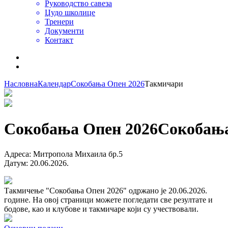
Руководство савеза
Џудо школице
Тренери
Документи
Контакт
Насловна
Календар
Сокобања Опен 2026
Такмичари
Сокобања Опен 2026
Сокобањ
Адреса
:
Митропола Михаила бр.5
Датум
:
20.06.2026.
Такмичење "Сокобања Опен 2026" одржано је 20.06.2026.
године. На овој страници можете погледати све резултате и
бодове, као и клубове и такмичаре који су учествовали.