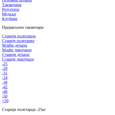
Основни подаци
Такмичари
Резултати
Медаље
Клубови
Пријављени такмичари
Старији полетарци
Старије полетарке
Млађи дечаци
Млађе девојчице
Старији дечаци
Старије девојчице
-25
-28
-31
-34
-38
-42
-46
-50
+50
Старији полетарци
-25
кг