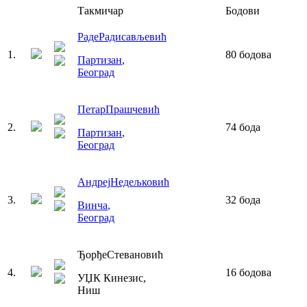
Такмичар
Бодови
Раде
Радисављевић
1
.
80
бодова
Партизан
,
Београд
Петар
Прашчевић
2
.
74
бода
Партизан
,
Београд
Андреј
Недељковић
3
.
32
бода
Винча
,
Београд
Ђорђе
Стевановић
4
.
16
бодова
УЏК Кинезис
,
Ниш