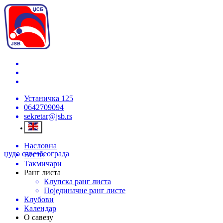
Устаничка 125
0642709094
sekretar@jsb.rs
Насловна
џудо савез
београда
Вести
Такмичари
Ранг листа
Клупска ранг листа
Појединачне ранг листе
Клубови
Календар
О савезу