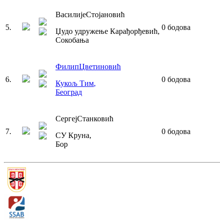
Василије
Стојановић
5
.
0
бодова
Џудо удружење Карађорђевић
,
Сокобања
Филип
Цветиновић
6
.
0
бодова
Кукољ Тим
,
Београд
Сергеј
Станковић
7
.
0
бодова
СУ Круна
,
Бор