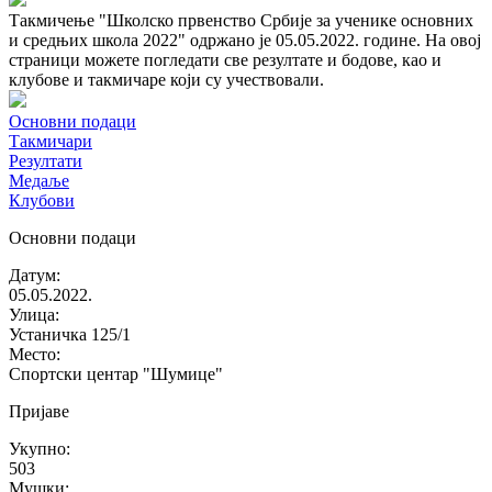
Такмичење "Школско првенство Србије за ученике основних
и средњих школа 2022" одржано је 05.05.2022. године. На овој
страници можете погледати све резултате и бодове, као и
клубове и такмичаре који су учествовали.
Основни подаци
Такмичари
Резултати
Медаље
Клубови
Основни подаци
Датум
:
05.05.2022.
Улица
:
Устаничка 125/1
Место
:
Спортски центар "Шумице"
Пријаве
Укупно
:
503
Мушки
: