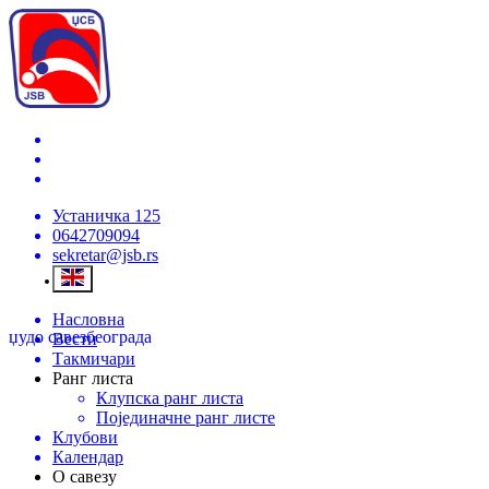
Устаничка 125
0642709094
sekretar@jsb.rs
Насловна
џудо савез
београда
Вести
Такмичари
Ранг листа
Клупска ранг листа
Појединачне ранг листе
Клубови
Календар
О савезу