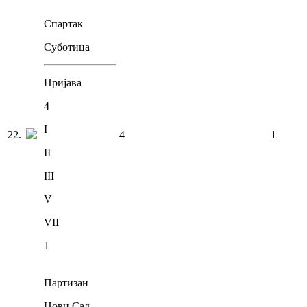
Спартак
Суботица
Пријава
4
I
22
.
4
1
II
III
V
VII
1
Партизан
Нови Сад