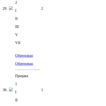
2
29
.
2
I
II
III
V
VII
Обреновац
Обреновац
Пријава
1
30
.
1
I
II