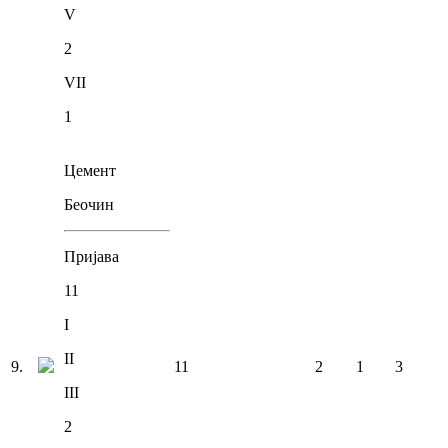
V
2
VII
1
Цемент
Беочин
Пријава
11
I
II
9
.
11
2
1
3
III
2