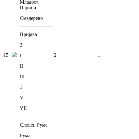
Младост
Царина
Смедерево
Пријава
2
15
.
2
1
I
II
III
1
V
VII
Словен Рума
Рума