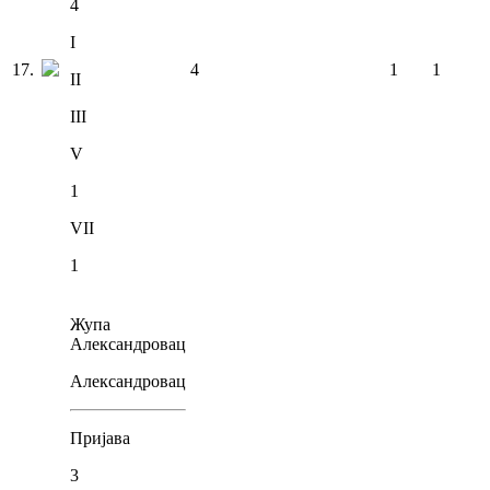
4
I
17
.
4
1
1
II
III
V
1
VII
1
Жупа
Александровац
Александровац
Пријава
3