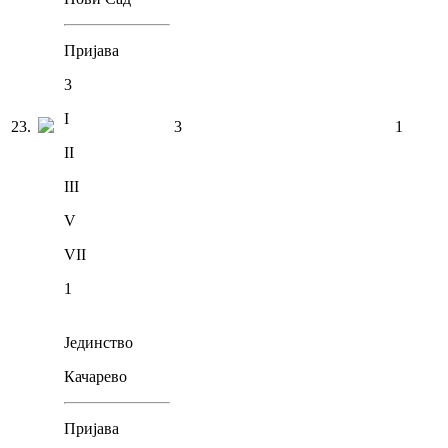
Пријава
3
I
23
.
3
1
II
III
V
VII
1
Јединство
Качарево
Пријава