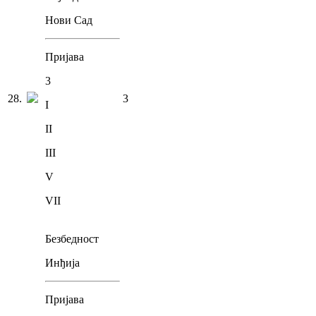
Нови Сад
Пријава
3
28
.
3
I
II
III
V
VII
Безбедност
Инђија
Пријава