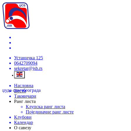
Устаничка 125
0642709094
sekretar@jsb.rs
Насловна
џудо савез
београда
Вести
Такмичари
Ранг листа
Клупска ранг листа
Појединачне ранг листе
Клубови
Календар
О савезу