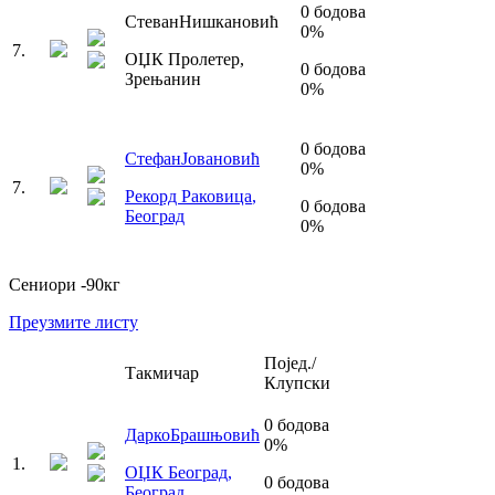
0
бодова
Стеван
Нишкановић
0
%
7
.
ОЏК Пролетер
,
0
бодова
Зрењанин
0
%
0
бодова
Стефан
Јовановић
0
%
7
.
Рекорд Раковица
,
0
бодова
Београд
0
%
Сениори
-90
кг
Преузмите листу
Појед./
Такмичар
Клупски
0
бодова
Дарко
Брашњовић
0
%
1
.
ОЏК Београд
,
0
бодова
Београд