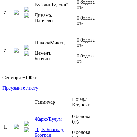
0
бодова
Вујадин
Вујовић
0
%
7
.
Динамо
,
0
бодова
Панчево
0
%
0
бодова
Никола
Микец
0
%
7
.
Цемент
,
0
бодова
Беочин
0
%
Сениори
+100
кг
Преузмите листу
Појед./
Такмичар
Клупски
0
бодова
Жарко
Ћулум
0
%
1
.
ОЏК Београд
,
0
бодова
Београд