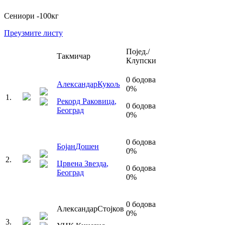
Сениори
-100
кг
Преузмите листу
Појед./
Такмичар
Клупски
0
бодова
Александар
Кукољ
0
%
1
.
Рекорд Раковица
,
0
бодова
Београд
0
%
0
бодова
Бојан
Дошен
0
%
2
.
Црвена Звезда
,
0
бодова
Београд
0
%
0
бодова
Александар
Стојков
0
%
3
.