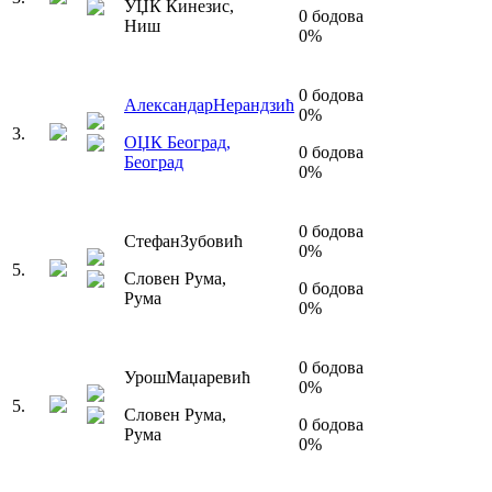
УЏК Кинезис
,
0
бодова
Ниш
0
%
0
бодова
Александар
Нерандзић
0
%
3
.
ОЏК Београд
,
0
бодова
Београд
0
%
0
бодова
Стефан
Зубовић
0
%
5
.
Словен Рума
,
0
бодова
Рума
0
%
0
бодова
Урош
Маџаревић
0
%
5
.
Словен Рума
,
0
бодова
Рума
0
%