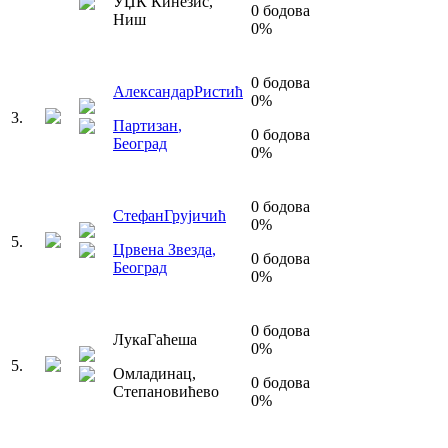
УЏК Кинезис
,
0
бодова
Ниш
0
%
0
бодова
Александар
Ристић
0
%
3
.
Партизан
,
0
бодова
Београд
0
%
0
бодова
Стефан
Грујичић
0
%
5
.
Црвена Звезда
,
0
бодова
Београд
0
%
0
бодова
Лука
Гаћеша
0
%
5
.
Омладинац
,
0
бодова
Степановићево
0
%