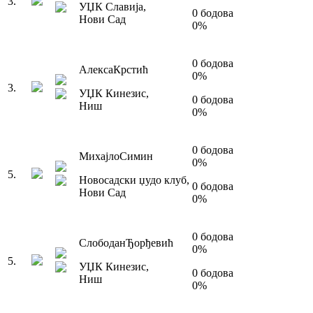
3
.
УЏК Славија
,
0
бодова
Нови Сад
0
%
0
бодова
Алекса
Крстић
0
%
3
.
УЏК Кинезис
,
0
бодова
Ниш
0
%
0
бодова
Михајло
Симин
0
%
5
.
Новосадски џудо клуб
,
0
бодова
Нови Сад
0
%
0
бодова
Слободан
Ђорђевић
0
%
5
.
УЏК Кинезис
,
0
бодова
Ниш
0
%