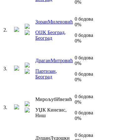
0
%
0
бодова
Зоран
Миленовић
0
%
2
.
ОЏК Београд
,
0
бодова
Београд
0
%
0
бодова
Драган
Митровић
0
%
3
.
Партизан
,
0
бодова
Београд
0
%
0
бодова
Мирољуб
Ивезић
0
%
3
.
УЏК Кинезис
,
0
бодова
Ниш
0
%
0
бодова
Душан
Лудошки