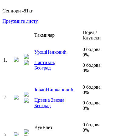
Сениори
-81
кг
Преузмите листу
Појед./
Такмичар
Клупски
0
бодова
Урош
Ненковић
0
%
1
.
Партизан
,
0
бодова
Београд
0
%
0
бодова
Јован
Нишкановић
0
%
2
.
Црвена Звезда
,
0
бодова
Београд
0
%
0
бодова
Вук
Елез
0
%
3
.