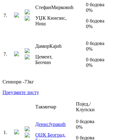
0
бодова
Стефан
Мирковић
0
%
7
.
УЏК Кинезис
,
0
бодова
Ниш
0
%
0
бодова
Дамир
Кајић
0
%
7
.
Цемент
,
0
бодова
Беочин
0
%
Сениори
-73
кг
Преузмите листу
Појед./
Такмичар
Клупски
0
бодова
Денис
Јуракић
0
%
1
.
ОЏК Београд
,
0
бодова