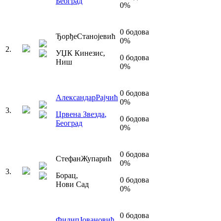
Београд
0
%
0
бодова
Ђорђе
Станојевић
0
%
2
.
УЏК Кинезис
,
0
бодова
Ниш
0
%
0
бодова
Александар
Рајчић
0
%
3
.
Црвена Звезда
,
0
бодова
Београд
0
%
0
бодова
Стефан
Жупарић
0
%
3
.
Борац
,
0
бодова
Нови Сад
0
%
0
бодова
Филип
Јовановић