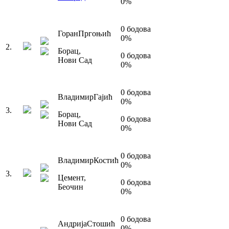
0
%
0
бодова
Горан
Пргоњић
0
%
2
.
Борац
,
0
бодова
Нови Сад
0
%
0
бодова
Владимир
Гајић
0
%
3
.
Борац
,
0
бодова
Нови Сад
0
%
0
бодова
Владимир
Костић
0
%
3
.
Цемент
,
0
бодова
Беочин
0
%
0
бодова
Андрија
Стошић
0
%