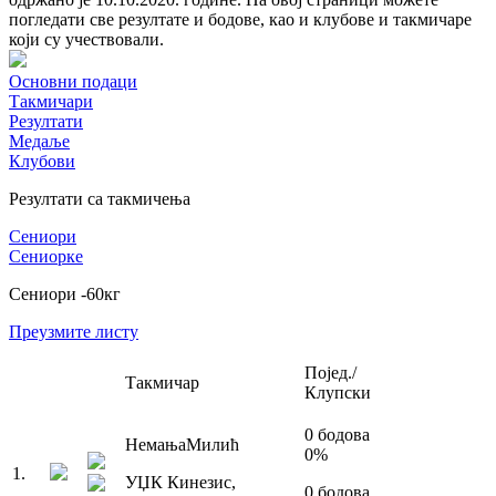
погледати све резултате и бодове, као и клубове и такмичаре
који су учествовали.
Основни подаци
Такмичари
Резултати
Медаље
Клубови
Резултати са такмичења
Сениори
Сениорке
Сениори
-60
кг
Преузмите листу
Појед./
Такмичар
Клупски
0
бодова
Немања
Милић
0
%
1
.
УЏК Кинезис
,
0
бодова