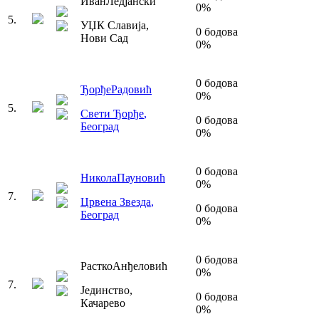
Иван
Ледјански
0
%
5
.
УЏК Славија
,
0
бодова
Нови Сад
0
%
0
бодова
Ђорђе
Радовић
0
%
5
.
Свети Ђорђе
,
0
бодова
Београд
0
%
0
бодова
Никола
Пауновић
0
%
7
.
Црвена Звезда
,
0
бодова
Београд
0
%
0
бодова
Растко
Анђеловић
0
%
7
.
Јединство
,
0
бодова
Качарево
0
%