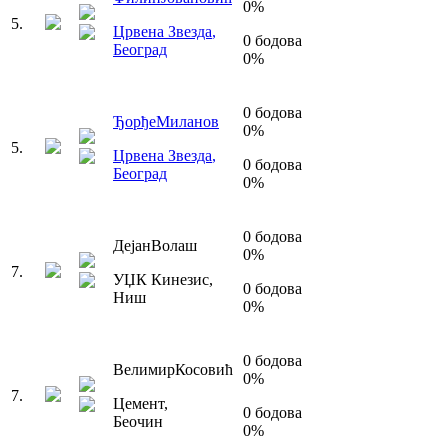
0
%
5
.
Црвена Звезда
,
0
бодова
Београд
0
%
0
бодова
Ђорђе
Миланов
0
%
5
.
Црвена Звезда
,
0
бодова
Београд
0
%
0
бодова
Дејан
Волаш
0
%
7
.
УЏК Кинезис
,
0
бодова
Ниш
0
%
0
бодова
Велимир
Косовић
0
%
7
.
Цемент
,
0
бодова
Беочин
0
%