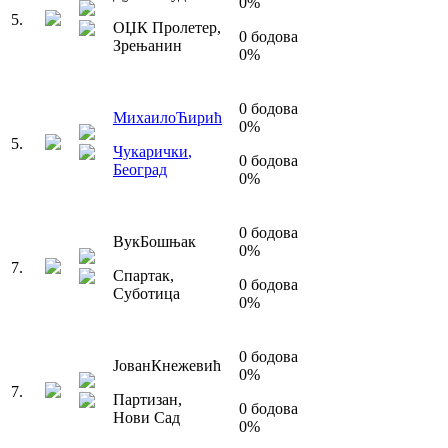
0
%
5
.
ОЏК Пролетер
,
0
бодова
Зрењанин
0
%
0
бодова
Михаило
Ћирић
0
%
5
.
Чукарички
,
0
бодова
Београд
0
%
0
бодова
Вук
Бошњак
0
%
7
.
Спартак
,
0
бодова
Суботица
0
%
0
бодова
Јован
Кнежевић
0
%
7
.
Партизан
,
0
бодова
Нови Сад
0
%