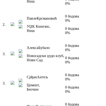
Ниш
0
%
0
бодова
Павле
Крсмановић
0
%
2
.
УЏК Кинезис
,
0
бодова
Ниш
0
%
0
бодова
Алекса
Бубало
0
%
3
.
Новосадски џудо клуб
,
0
бодова
Нови Сад
0
%
0
бодова
Срђан
Антељ
0
%
3
.
Цемент
,
0
бодова
Беочин
0
%
0
бодова