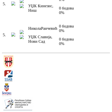
5
.
УЏК Кинезис
,
0
бодова
Ниш
0
%
0
бодова
Никола
Раичевић
0
%
5
.
УЏК Славија
,
0
бодова
Нови Сад
0
%