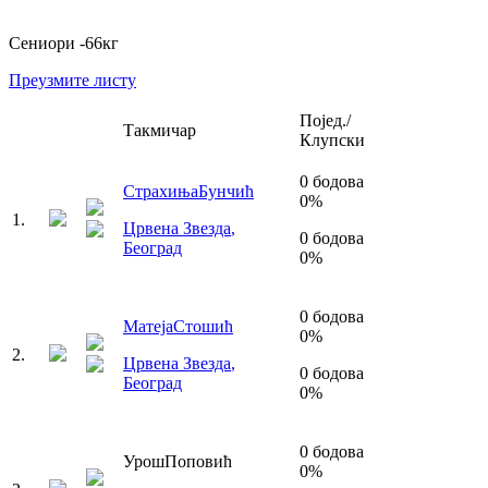
Сениори
-66
кг
Преузмите листу
Појед./
Такмичар
Клупски
0
бодова
Страхиња
Бунчић
0
%
1
.
Црвена Звезда
,
0
бодова
Београд
0
%
0
бодова
Матеја
Стошић
0
%
2
.
Црвена Звезда
,
0
бодова
Београд
0
%
0
бодова
Урош
Поповић
0
%