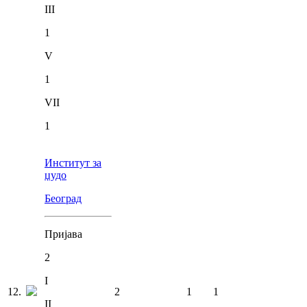
III
1
V
1
VII
1
Институт за
џудо
Београд
Пријава
2
I
12
.
2
1
1
II