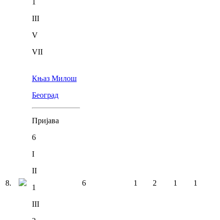
1
III
V
VII
Књаз Милош
Београд
Пријава
6
I
II
8
.
6
1
2
1
1
1
III