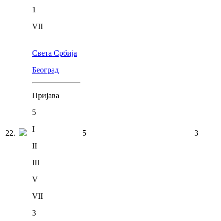
1
VII
Света Србија
Београд
Пријава
5
I
22
.
5
3
II
III
V
VII
3