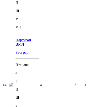
II
III
V
VII
Партизан
ВМЛ
Београд
Пријава
4
I
14
.
4
2
1
II
III
2