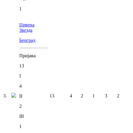
1
Црвена
Звезда
Београд
Пријава
13
I
4
3
.
13
4
2
1
3
2
II
2
III
1