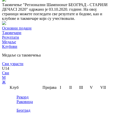
Такмичење "Регионални Шампионат БЕОГРАД - СТАРИЈИ
ДЕЧАCI 2020" одржано је 03.10.2020. године. На овој
страници можете погледати све резултате и бодове, као и
клубове и такмичаре који су учествовали.
Основни подаци
Такмичари
Резултати
Медаље
Клубови
Медаље са такмичења
Сви узрасти
U14
Сви
М
Ж
Клуб
Пријава
I
II
III
V
VII
Рекорд
Раковица
Београд