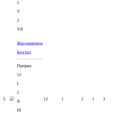
2
V
2
VII
Жандармерија
Београд
Пријава
12
I
1
5
.
12
1
2
1
3
II
III