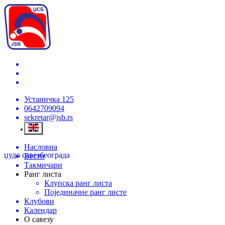
Устаничка 125
0642709094
sekretar@jsb.rs
Насловна
џудо савез
београда
Вести
Такмичари
Ранг листа
Клупска ранг листа
Појединачне ранг листе
Клубови
Календар
О савезу