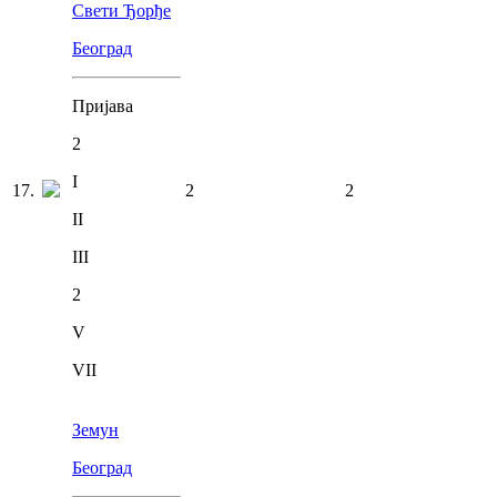
Свети Ђорђе
Београд
Пријава
2
I
17
.
2
2
II
III
2
V
VII
Земун
Београд