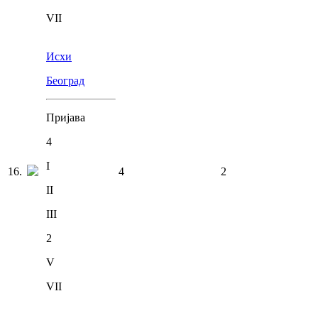
VII
Исхи
Београд
Пријава
4
I
16
.
4
2
II
III
2
V
VII