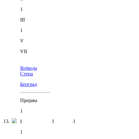
1
III
1
V
VII
Војвода
Степа
Београд
Пријава
1
13
.
1
1
I
1