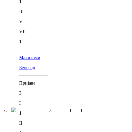
1
III
V
VII
1
Макикоми
Београд
Пријава
3
I
7
.
3
1
1
1
II