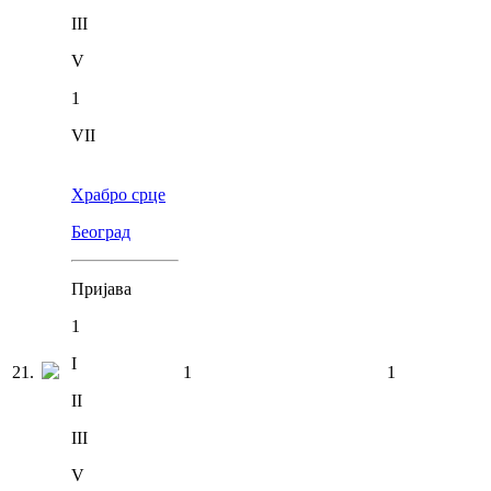
III
V
1
VII
Храбро срце
Београд
Пријава
1
I
21
.
1
1
II
III
V