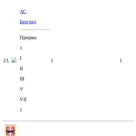
АС
Београд
Пријава
1
I
23
.
1
1
II
III
V
VII
1