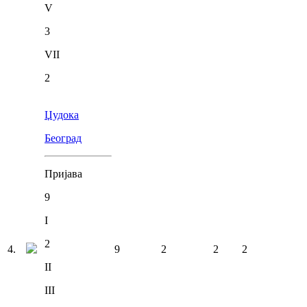
V
3
VII
2
Џудока
Београд
Пријава
9
I
2
4
.
9
2
2
2
II
III