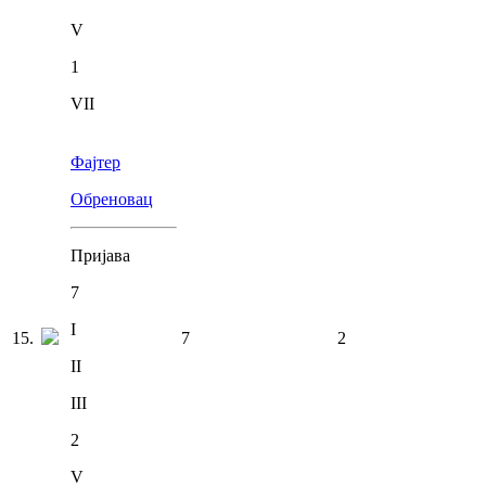
V
1
VII
Фајтер
Обреновац
Пријава
7
I
15
.
7
2
II
III
2
V