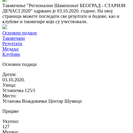
Такмичење "Регионални Шампионат БЕОГРАД - СТАРИЈИ
ДЕЧАCI 2020" одржано је 03.10.2020. године. На овој
страници можете погледати све резултате и бодове, као и
клубове и такмичаре који су учествовали.
Основни подаци
Такмичари
Резултати
Медаље
Клубови
Основни подаци
Датум
:
03.10.2020.
Улица
:
Устаничка 125/1
Место
:
Установа Вождовачки Центар Шумице
Пријаве
Укупно
:
127
Мушки
: