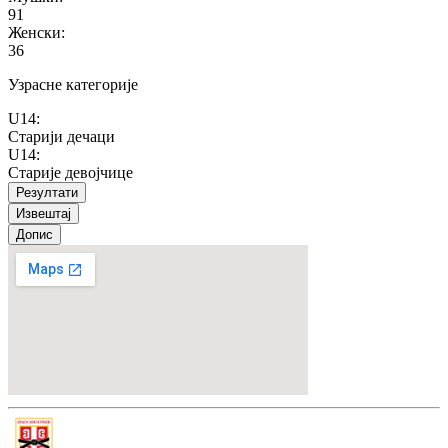
91
Женски
:
36
Узрасне категорије
U14
:
Старији дечаци
U14
:
Старије девојчице
Резултати
Извештај
Допис