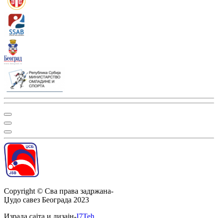
Copyright ©
Сва права задржана
-
Џудо савез Београда
2023
Израда сајта и дизајн
-
I7Teh