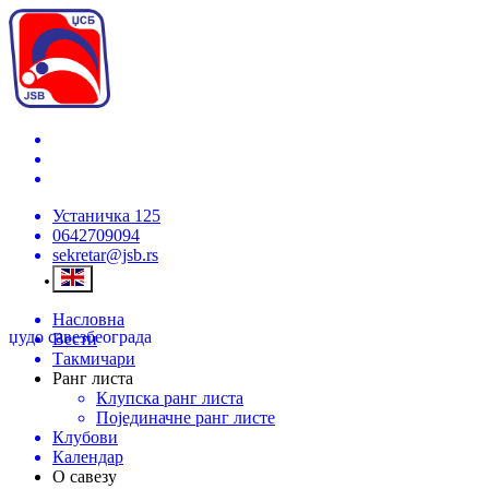
Устаничка 125
0642709094
sekretar@jsb.rs
Насловна
џудо савез
београда
Вести
Такмичари
Ранг листа
Клупска ранг листа
Појединачне ранг листе
Клубови
Календар
О савезу