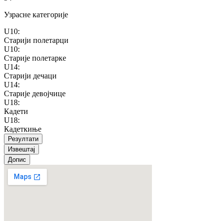
Узрасне категорије
U10
:
Старији полетарци
U10
:
Старије полетарке
U14
:
Старији дечаци
U14
:
Старије девојчице
U18
:
Кадети
U18
:
Кадеткиње
Резултати
Извештај
Допис