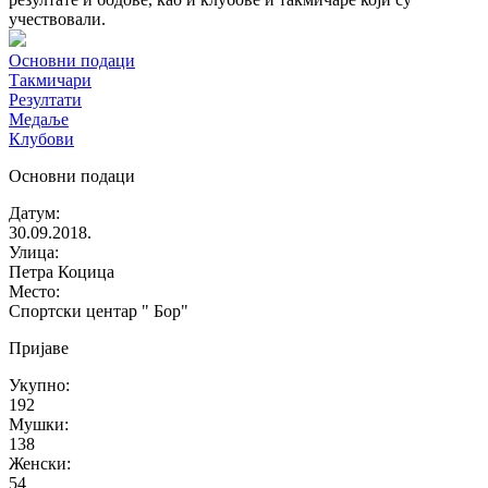
учествовали.
Основни подаци
Такмичари
Резултати
Медаље
Клубови
Основни подаци
Датум
:
30.09.2018.
Улица
:
Петра Коцица
Место
:
Спортски центар " Бор"
Пријаве
Укупно
:
192
Мушки
:
138
Женски
:
54