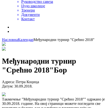
Руководство савеза
Џудо школице
Тренери
Документи
Контакт
Насловна
Календар
Међународни турнир "Срећно 2018"
Међународни турнир
"Срећно 2018"
Бор
Адреса
:
Петра Коцица
Датум
:
30.09.2018.
Такмичење "Међународни турнир "Срећно 2018"" одржано је
30.09.2018. године. На овој страници можете погледати све
резултате и бодове, као и клубове и такмичаре који су