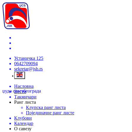
Устаничка 125
0642709094
sekretar@jsb.rs
Насловна
џудо савез
београда
Вести
Такмичари
Ранг листа
Клупска ранг листа
Појединачне ранг листе
Клубови
Календар
О савезу