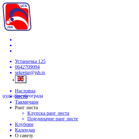
Устаничка 125
0642709094
sekretar@jsb.rs
Насловна
џудо савез
београда
Вести
Такмичари
Ранг листа
Клупска ранг листа
Појединачне ранг листе
Клубови
Календар
О савезу