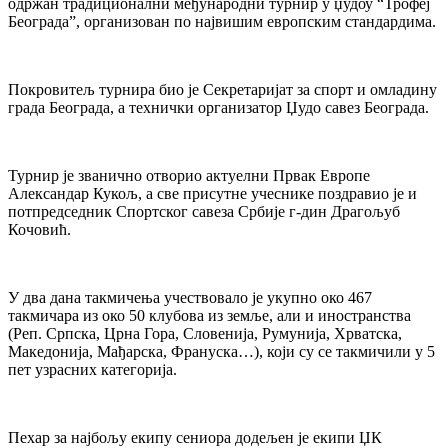
одржан традиционални међународни турнир у џудоу “Трофеј
Београда”, организован по највишим европским стандардима.
Покровитељ турнира био је Секретаријат за спорт и омладину
града Београда, а технички организатор Џудо савез Београда.
Турнир је званично отворио актуелни Првак Европе
Александар Кукољ, а све присутне учеснике поздравио је и
потпредседник Спортског савеза Србије г-дин Драгољуб
Кочовић.
У два дана такмичења учествовало је укупно око 467
такмичара из око 50 клубова из земље, али и иностранства
(Реп. Српска, Црна Гора, Словенија, Румунија, Хрватска,
Македонија, Мађарска, Франуска…), који су се такмичили у 5
пет узрасних категорија.
Пехар за најбољу екипу сениора додељен је екипи ЏК