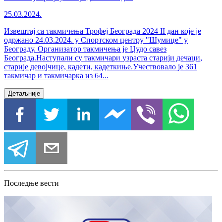
25.03.2024.
Извештај са такмичења Трофеј Београда 2024 II дан које је
одржано 24.03.2024. у Спортском центру "Шумице" у
Београду. Организатор такмичења је Џудо савез
Београда.Наступали су такмичари узраста старији дечаци,
старије девојчице, кадети, кадеткиње.Учествовало је 361
такмичар и такмичарка из 64...
Детаљније
Последње вести