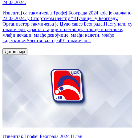
24.03.2024.
Извештај са такмичења Трофеј Београда 2024 које је одржано
23.03.2024. у Спортском центру "Шумице" у Београду.
Организатор такмичења је Џудо савез Београда.Наступали су
такмичари узраста старији полетарци, старије полетарке,
млађи дечаци, млађе девојчице, млађи кадети, млађе
кадеткиње.Учествовало је 491 такмичар...
Детаљније
Извештај: Трофеј Београда 2024 II дан