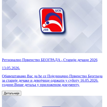
Регионално Првенство БЕОГРАДA - Старији дечаци 2026
13.05.2026.
Обавештавамо Вас да ће се Појединачно Првенство Београда
за старије дечаке и девојчице одржати у суботу 16.05.2026.
године.Више детаља у приложеном документу.
Детаљније