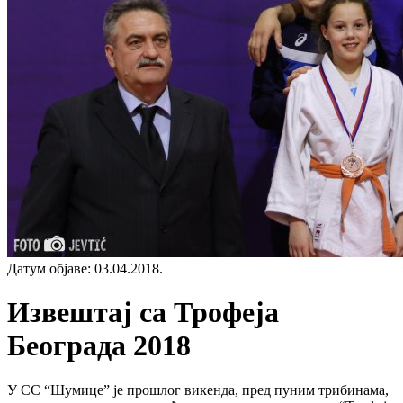
Датум објаве
:
03.04.2018.
Извештај са Трофеја
Београда 2018
У СC “Шумице” је прошлог викенда, пред пуним трибинама,