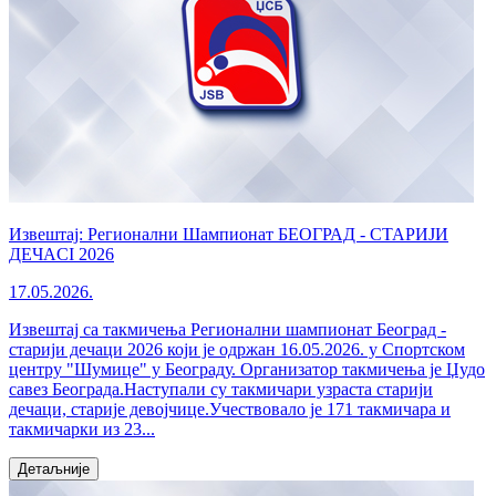
Извештај: Регионални Шампионат БЕОГРАД - СТАРИЈИ
ДЕЧАCI 2026
17.05.2026.
Извештај са такмичења Регионални шампионат Београд -
старији дечаци 2026 који је одржан 16.05.2026. у Спортском
центру "Шумице" у Београду. Организатор такмичења је Џудо
савез Београда.Наступали су такмичари узраста старији
дечаци, старије девојчице.Учествовало је 171 такмичара и
такмичарки из 23...
Детаљније