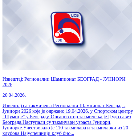
Извештај: Регионални Шампионат БЕОГРАД - ЈУНИОРИ
2026
20.04.2026.
Извештај са такмичења Регионални Шампионат Београд -
Јуниори 2026 које је одржано 19.04.2026. у Спортском центру
"Шумице" у Београду. Организатор такмичења је Џудо савез
Београда.Наступали су такмичари узраста Јуниори,
Јуниорке.Учествовало је 110 такмичара и такмичарки из 20
клубова.Најуспешнији клуб био...