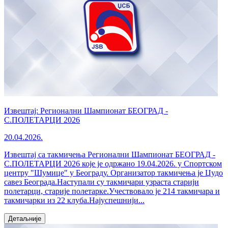
Извештај: Регионални Шампионат БЕОГРАД -
С.ПОЛЕТАРЦИ 2026
20.04.2026.
Извештај са такмичења Регионални Шампионат БЕОГРАД -
С.ПОЛЕТАРЦИ 2026 које је одржано 19.04.2026. у Спортском
центру "Шумице" у Београду. Организатор такмичења је Џудо
савез Београда.Наступали су такмичари узраста старији
полетарци, старије полетарке.Учествовало је 214 такмичара и
такмичарки из 22 клуба.Најуспешнији...
Детаљније