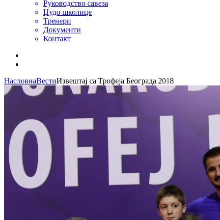
Руководство савеза
Џудо школице
Тренери
Документи
Контакт
Насловна
Вести
Извештај са Трофеја Београда 2018