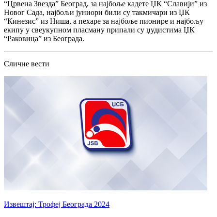
“Црвена Звезда” Београд, за најбоље кадете ЏК “Славији” из
Новог Сада, најбољи јуниори били су такмичари из ЏК
“Кинезис” из Ниша, а пехаре за најбоље пионире и најбољу
екипу у свеукупном пласману припали су џудистима ЏК
“Раковица” из Београда.
Сличне вести
Извештај: Трофеј Београда 2024