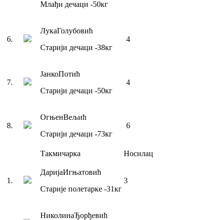
Млађи дечаци
-50
кг
Лука
Голубовић
6
.
4
Старији дечаци
-38
кг
Јанко
Потић
7
.
4
Старији дечаци
-50
кг
Огњен
Вељић
8
.
6
Старији дечаци
-73
кг
Такмичарка
Носилац
Дарија
Игњатовић
1
.
3
Старије полетарке
-31
кг
Николина
Ђорђевић