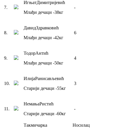
Игњат
Димитријевић
7
.
-
Млађи дечаци
-38
кг
Давид
Здравковић
8
.
6
Млађи дечаци
-42
кг
Тодор
Антић
9
.
4
Млађи дечаци
-50
кг
Илија
Ранисављевић
10
.
3
Старији дечаци
-55
кг
Немања
Ристић
11
.
-
Старији дечаци
-60
кг
Такмичарка
Носилац