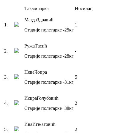
Такмичарка
Носилац
Магда
Здравић
1
.
1
Старије полетарке
-25
кг
Ружа
Тасић
2
.
-
Старије полетарке
-28
кг
Нева
Чопра
3
.
5
Старије полетарке
-31
кг
Искра
Голубовић
4
.
2
Старије полетарке
-38
кг
Ива
Игњатовић
5
.
2