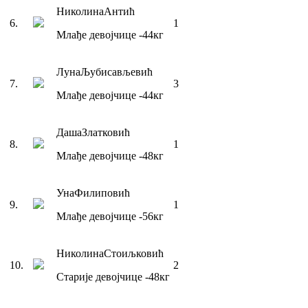
Николина
Антић
6
.
1
Млађе девојчице
-44
кг
Луна
Љубисављевић
7
.
3
Млађе девојчице
-44
кг
Даша
Златковић
8
.
1
Млађе девојчице
-48
кг
Уна
Филиповић
9
.
1
Млађе девојчице
-56
кг
Николина
Стоиљковић
10
.
2
Старије девојчице
-48
кг