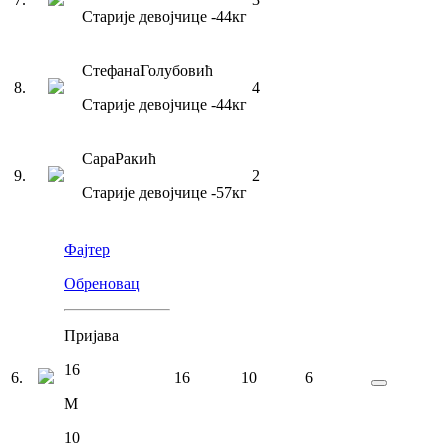
Старије девојчице
-44
кг
Стефана
Голубовић
8
.
4
Старије девојчице
-44
кг
Сара
Ракић
9
.
2
Старије девојчице
-57
кг
Фајтер
Обреновац
Пријава
16
6
.
16
10
6
М
10