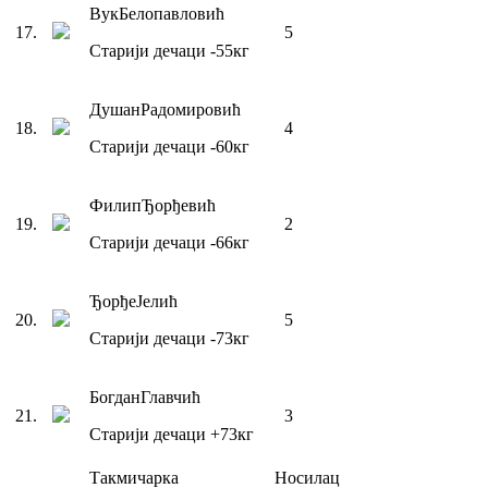
Вук
Белопавловић
17
.
5
Старији дечаци
-55
кг
Душан
Радомировић
18
.
4
Старији дечаци
-60
кг
Филип
Ђорђевић
19
.
2
Старији дечаци
-66
кг
Ђорђе
Јелић
20
.
5
Старији дечаци
-73
кг
Богдан
Главчић
21
.
3
Старији дечаци
+73
кг
Такмичарка
Носилац