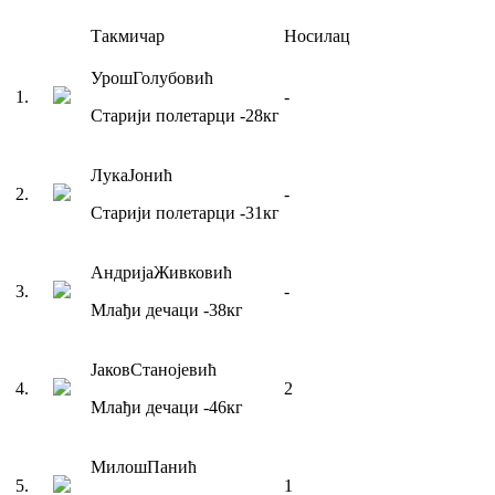
Такмичар
Носилац
Урош
Голубовић
1
.
-
Старији полетарци
-28
кг
Лука
Јонић
2
.
-
Старији полетарци
-31
кг
Андрија
Живковић
3
.
-
Млађи дечаци
-38
кг
Јаков
Станојевић
4
.
2
Млађи дечаци
-46
кг
Милош
Панић
5
.
1