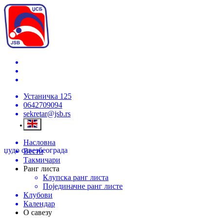
Устаничка 125
0642709094
sekretar@jsb.rs
Насловна
џудо савез
београда
Вести
Такмичари
Ранг листа
Клупска ранг листа
Појединачне ранг листе
Клубови
Календар
О савезу