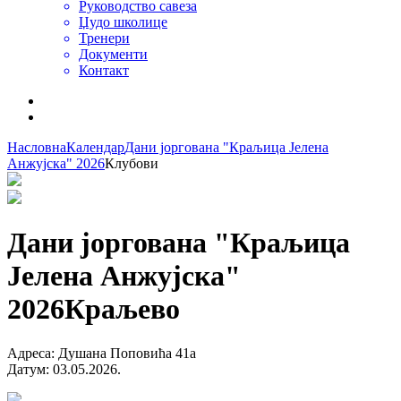
Руководство савеза
Џудо школице
Тренери
Документи
Контакт
Насловна
Календар
Дани јоргована "Краљица Јелена
Анжујска" 2026
Клубови
Дани јоргована "Краљица
Јелена Анжујска"
2026
Краљево
Адреса
:
Душана Поповића 41а
Датум
:
03.05.2026.