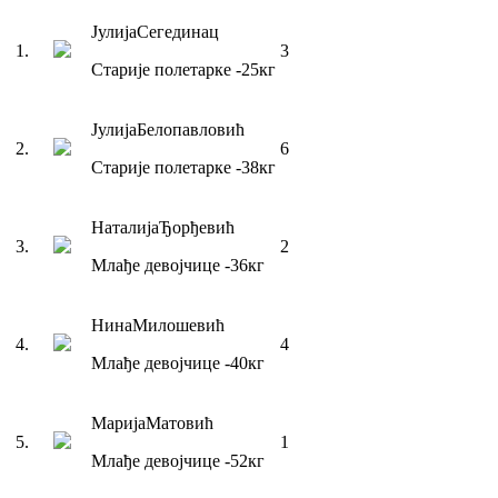
Јулија
Сегединац
1
.
3
Старије полетарке
-25
кг
Јулија
Белопавловић
2
.
6
Старије полетарке
-38
кг
Наталија
Ђорђевић
3
.
2
Млађе девојчице
-36
кг
Нина
Милошевић
4
.
4
Млађе девојчице
-40
кг
Марија
Матовић
5
.
1
Млађе девојчице
-52
кг