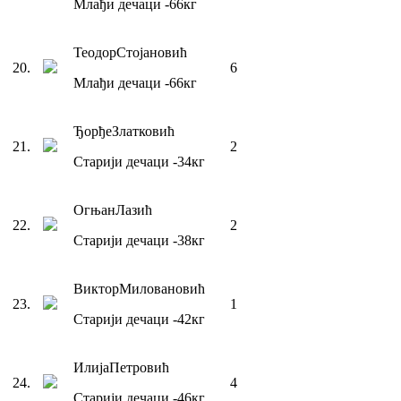
Млађи дечаци
-66
кг
Теодор
Стојановић
20
.
6
Млађи дечаци
-66
кг
Ђорђе
Златковић
21
.
2
Старији дечаци
-34
кг
Огњан
Лазић
22
.
2
Старији дечаци
-38
кг
Виктор
Миловановић
23
.
1
Старији дечаци
-42
кг
Илија
Петровић
24
.
4
Старији дечаци
-46
кг