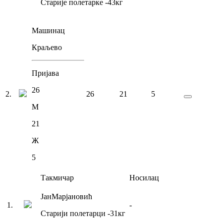
Старије полетарке
-43
кг
Машинац
Краљево
Пријава
26
2
.
26
21
5
М
21
Ж
5
Такмичар
Носилац
Јан
Марјановић
1
.
-
Старији полетарци
-31
кг