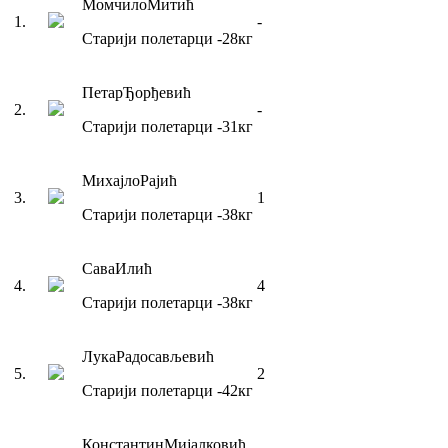
Момчило
Митић
1
.
-
Старији полетарци
-28
кг
Петар
Ђорђевић
2
.
-
Старији полетарци
-31
кг
Михајло
Рајић
3
.
1
Старији полетарци
-38
кг
Сава
Илић
4
.
4
Старији полетарци
-38
кг
Лука
Радосављевић
5
.
2
Старији полетарци
-42
кг
Константин
Мијалковић