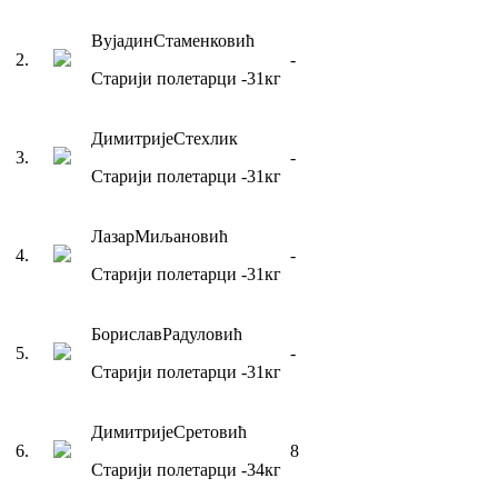
Вујадин
Стаменковић
2
.
-
Старији полетарци
-31
кг
Димитрије
Стехлик
3
.
-
Старији полетарци
-31
кг
Лазар
Миљановић
4
.
-
Старији полетарци
-31
кг
Борислав
Радуловић
5
.
-
Старији полетарци
-31
кг
Димитрије
Сретовић
6
.
8
Старији полетарци
-34
кг