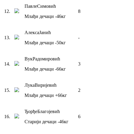
Павле
Симовић
12
.
8
Млађи дечаци
-46
кг
Алекса
Јанић
13
.
-
Млађи дечаци
-50
кг
Вук
Радомировић
14
.
3
Млађи дечаци
-66
кг
Лука
Виријевић
15
.
2
Млађи дечаци
+66
кг
Ђорђе
Благојевић
16
.
6
Старији дечаци
-46
кг