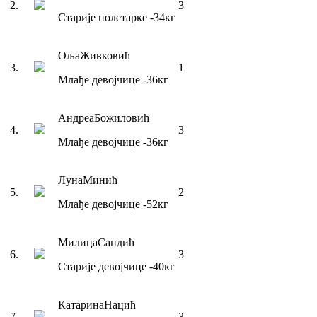
2
.
3
Старије полетарке
-34
кг
Оља
Живковић
3
.
1
Млађе девојчице
-36
кг
Андреа
Божиловић
4
.
3
Млађе девојчице
-36
кг
Луна
Минић
5
.
2
Млађе девојчице
-52
кг
Милица
Сандић
6
.
3
Старије девојчице
-40
кг
Катарина
Нацић
7
.
3