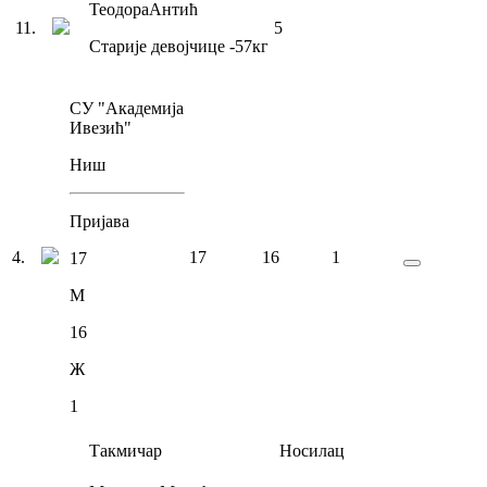
Теодора
Антић
11
.
5
Старије девојчице
-57
кг
СУ "Академија
Ивезић"
Ниш
Пријава
4
.
17
16
1
17
М
16
Ж
1
Такмичар
Носилац