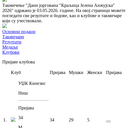
Такмичење "Дани јоргована "Краљица Јелена Анжујска"
2026" одржано је 03.05.2026. године. На овој страници можете
погледати све резултате и бодове, као и клубове и такмичаре
који су учествовали.
Основни подаци
Такмичари
Резултати
Медаље
Клубови
Пријаве клубова
Клуб
Пријава
Мушки
Женски
Пријава
УЏК Кинезис
Ниш
Пријава
34
1
.
34
29
5
М