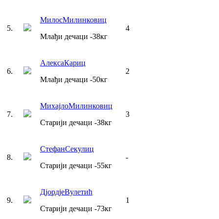
Милос
Милинковиц
5
.
4
Млађи дечаци
-38
кг
Алекса
Кариц
6
.
2
Млађи дечаци
-50
кг
Михајло
Милинковиц
7
.
3
Старији дечаци
-38
кг
Стефан
Секулиц
8
.
-
Старији дечаци
-55
кг
Дјордје
Вулетић
9
.
1
Старији дечаци
-73
кг