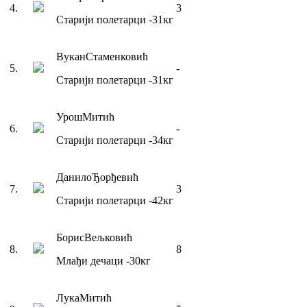
4
.
3
Старији полетарци
-31
кг
Вукан
Стаменковић
5
.
-
Старији полетарци
-31
кг
Урош
Митић
6
.
-
Старији полетарци
-34
кг
Данило
Ђорђевић
7
.
3
Старији полетарци
-42
кг
Борис
Вељковић
8
.
8
Млађи дечаци
-30
кг
Лука
Митић