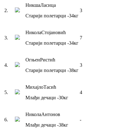
Никша
Ласица
2
.
3
Старији полетарци
-34
кг
Никола
Стојановић
3
.
7
Старији полетарци
-34
кг
Огњен
Ристић
4
.
3
Старији полетарци
-38
кг
Михајло
Тасић
5
.
4
Млађи дечаци
-30
кг
Никола
Антонов
6
.
-
Млађи дечаци
-38
кг