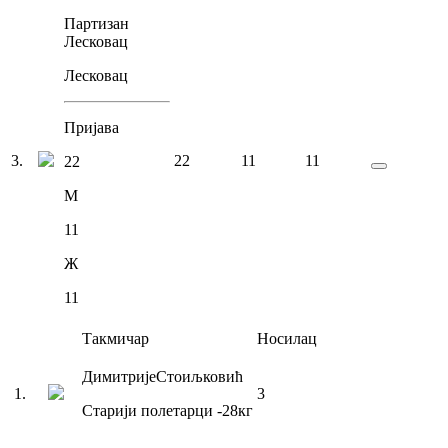
Партизан
Лесковац
Лесковац
Пријава
3
.
22
11
11
22
М
11
Ж
11
Такмичар
Носилац
Димитрије
Стоиљковић
1
.
3
Старији полетарци
-28
кг