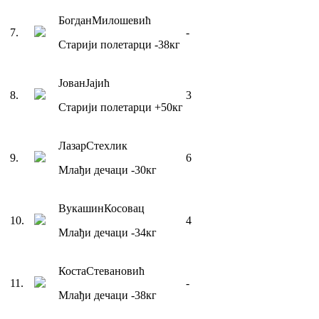
Богдан
Милошевић
7
.
-
Старији полетарци
-38
кг
Јован
Јајић
8
.
3
Старији полетарци
+50
кг
Лазар
Стехлик
9
.
6
Млађи дечаци
-30
кг
Вукашин
Косовац
10
.
4
Млађи дечаци
-34
кг
Коста
Стевановић
11
.
-
Млађи дечаци
-38
кг