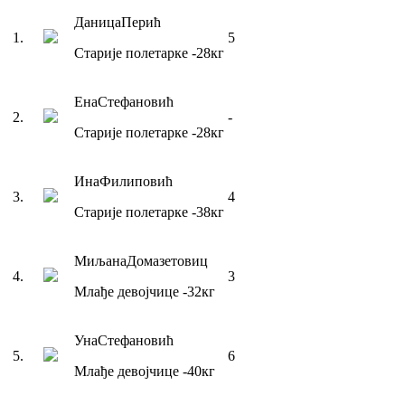
Даница
Перић
1
.
5
Старије полетарке
-28
кг
Ена
Стефановић
2
.
-
Старије полетарке
-28
кг
Ина
Филиповић
3
.
4
Старије полетарке
-38
кг
Миљана
Домазетовиц
4
.
3
Млађе девојчице
-32
кг
Уна
Стефановић
5
.
6
Млађе девојчице
-40
кг