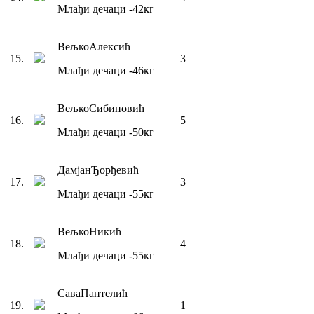
Млађи дечаци
-42
кг
Вељко
Алексић
15
.
3
Млађи дечаци
-46
кг
Вељко
Сибиновић
16
.
5
Млађи дечаци
-50
кг
Дамјан
Ђорђевић
17
.
3
Млађи дечаци
-55
кг
Вељко
Никић
18
.
4
Млађи дечаци
-55
кг
Сава
Пантелић
19
.
1