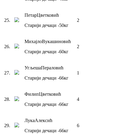
Петар
Цветковић
25
.
2
Старији дечаци
-50
кг
Михајло
Вукашиновић
26
.
2
Старији дечаци
-60
кг
Угљеша
Пераловић
27
.
1
Старији дечаци
-66
кг
Филип
Цветковић
28
.
4
Старији дечаци
-66
кг
Лука
Алексић
29
.
6
Старији дечаци
-66
кг