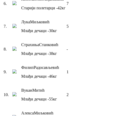
6
.
7
Старији полетарци
-42
кг
Лука
Миљковић
7
.
5
Млађи дечаци
-30
кг
Страхиња
Станковић
8
.
-
Млађи дечаци
-38
кг
Филип
Радосављевић
9
.
1
Млађи дечаци
-46
кг
Вукан
Митић
10
.
2
Млађи дечаци
-55
кг
Алекса
Миљковић