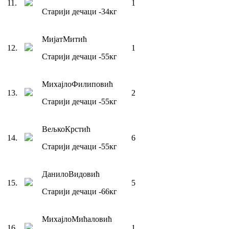
11
.
1
Старији дечаци
-34
кг
Мијат
Митић
12
.
1
Старији дечаци
-55
кг
Михајло
Филиповић
13
.
2
Старији дечаци
-55
кг
Вељко
Крстић
14
.
6
Старији дечаци
-55
кг
Данило
Видовић
15
.
5
Старији дечаци
-66
кг
Михајло
Мићаловић
16
.
1