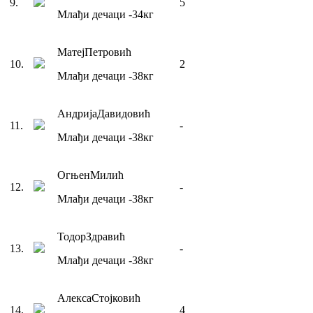
9
.
5
Млађи дечаци
-34
кг
Матеј
Петровић
10
.
2
Млађи дечаци
-38
кг
Андрија
Давидовић
11
.
-
Млађи дечаци
-38
кг
Огњен
Милић
12
.
-
Млађи дечаци
-38
кг
Тодор
Здравић
13
.
-
Млађи дечаци
-38
кг
Алекса
Стојковић
14
.
4