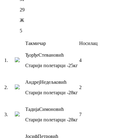
29
Ж
5
Такмичар
Носилац
Ђорђе
Стевановић
1
.
4
Старији полетарци
-25
кг
Андреј
Недељковић
2
.
2
Старији полетарци
-28
кг
Тадија
Симоновић
3
.
7
Старији полетарци
-28
кг
Јосиф
Петровић