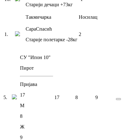
Старији дечаци
+73
кг
Такмичарка
Носилац
Сара
Спасић
1
.
2
Старије полетарке
-28
кг
СУ "Ипон 10"
Пирот
Пријава
17
5
.
17
8
9
М
8
Ж
9