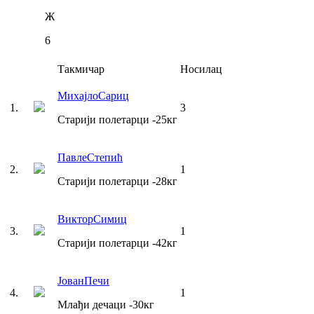
Ж
6
Такмичар
Носилац
Михајло
Сариц
1
.
3
Старији полетарци
-25
кг
Павле
Степић
2
.
1
Старији полетарци
-28
кг
Виктор
Симиц
3
.
1
Старији полетарци
-42
кг
Јован
Печи
4
.
1
Млађи дечаци
-30
кг