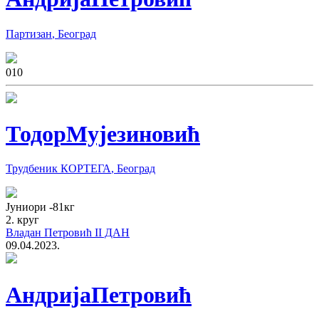
Партизан
,
Београд
0
10
Тодор
Мујезиновић
Трудбеник КОРТЕГА
,
Београд
Јуниори
-81
кг
2. круг
Владан Петровић II ДАН
09.04.2023.
Андрија
Петровић