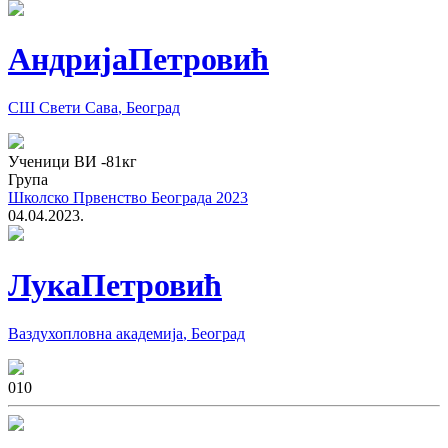
Андрија
Петровић
СШ Свети Сава
,
Београд
Ученици ВИ
-81
кг
Група
Школско Првенство Београда 2023
04.04.2023.
Лука
Петровић
Ваздухопловна академија
,
Београд
0
10