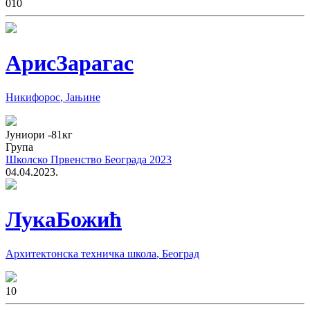
0
10
Арис
Зарагас
Никифорос
,
Јањине
Јуниори
-81
кг
Група
Школско Првенство Београда 2023
04.04.2023.
Лука
Божић
Архитектонска техничка школа
,
Београд
1
0