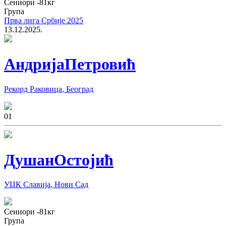
Сениори
-81
кг
Група
Прва лига Србије 2025
13.12.2025.
Андрија
Петровић
Рекорд Раковица
,
Београд
0
1
Душан
Остојић
УЏК Славија
,
Нови Сад
Сениори
-81
кг
Група