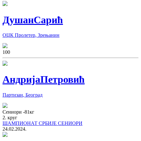
Душан
Сарић
ОЏК Пролетер
,
Зрењанин
10
0
Андрија
Петровић
Партизан
,
Београд
Сениори
-81
кг
2. круг
ШАМПИОНАТ СРБИЈЕ СЕНИОРИ
24.02.2024.