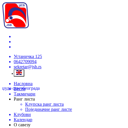
Устаничка 125
0642709094
sekretar@jsb.rs
Насловна
џудо савез
београда
Вести
Такмичари
Ранг листа
Клупска ранг листа
Појединачне ранг листе
Клубови
Календар
О савезу