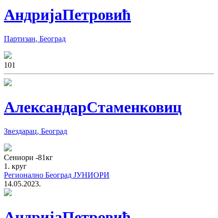
Андрија
Петровић
Партизан
,
Београд
10
1
Александар
Стаменковиц
Звездарац
,
Београд
Сениори
-81
кг
1. круг
Регионално Београд ЈУНИОРИ
14.05.2023.
Андрија
Петровић