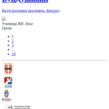
Ваздухопловна академија
,
Београд
Ученици ВИ
-81
кг
Група
1
2
3
...
10