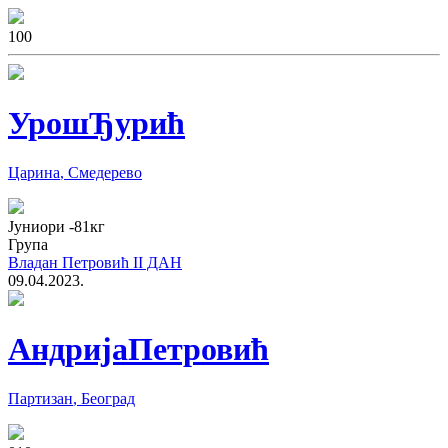
10
0
Урош
Ђурић
Царина
,
Смедерево
Јуниори
-81
кг
Група
Владан Петровић II ДАН
09.04.2023.
Андрија
Петровић
Партизан
,
Београд