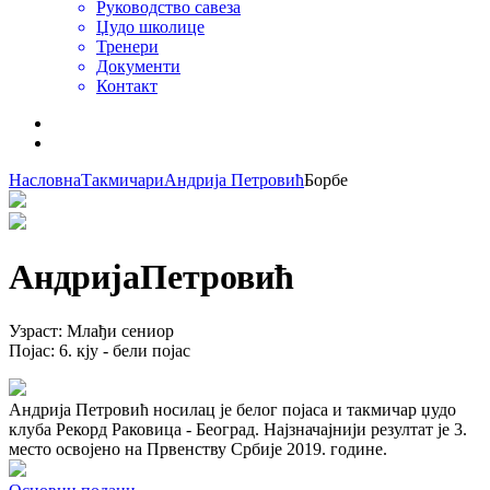
Руководство савеза
Џудо школице
Тренери
Документи
Контакт
Насловна
Такмичари
Андрија Петровић
Борбе
Андрија
Петровић
Узраст
:
Млађи сениор
Појас
:
6. кју - бели појас
Андрија Петровић носилац је белог појаса и такмичар џудо
клуба Рекорд Раковица - Београд. Најзначајнији резултат је 3.
место освојено на Првенству Србије 2019. године.