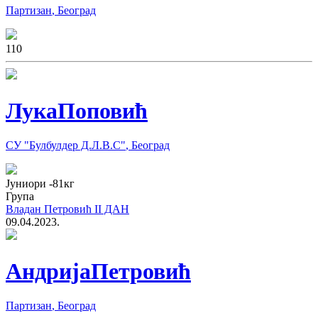
Партизан
,
Београд
1
10
Лука
Поповић
СУ "Булбулдер Д.Л.В.С"
,
Београд
Јуниори
-81
кг
Група
Владан Петровић II ДАН
09.04.2023.
Андрија
Петровић
Партизан
,
Београд