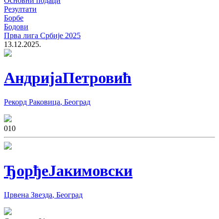
Основни подаци
Резултати
Борбе
Бодови
Прва лига Србије 2025
13.12.2025.
Андрија
Петровић
Рекорд Раковица
,
Београд
0
10
Ђорђе
Јакимовски
Црвена Звезда
,
Београд