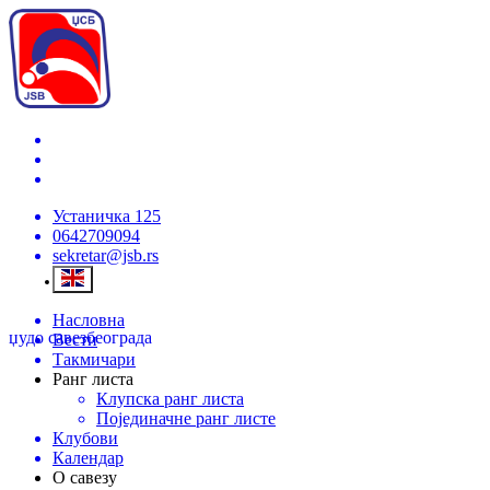
Устаничка 125
0642709094
sekretar@jsb.rs
Насловна
џудо савез
београда
Вести
Такмичари
Ранг листа
Клупска ранг листа
Појединачне ранг листе
Клубови
Календар
О савезу