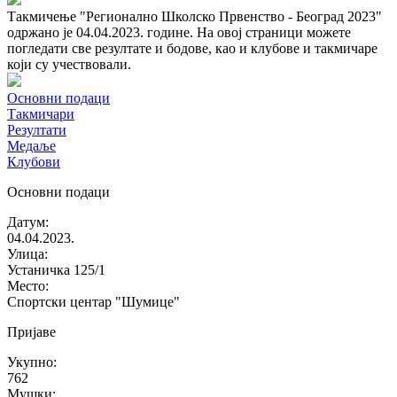
Такмичење "Регионално Школско Првенство - Београд 2023"
одржано је 04.04.2023. године. На овој страници можете
погледати све резултате и бодове, као и клубове и такмичаре
који су учествовали.
Основни подаци
Такмичари
Резултати
Медаље
Клубови
Основни подаци
Датум
:
04.04.2023.
Улица
:
Устаничка 125/1
Место
:
Спортски центар "Шумице"
Пријаве
Укупно
:
762
Мушки
: