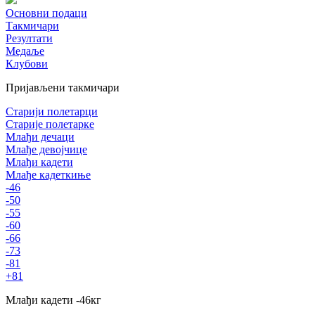
Основни подаци
Такмичари
Резултати
Медаље
Клубови
Пријављени такмичари
Старији полетарци
Старије полетарке
Млађи дечаци
Млађе девојчице
Млађи кадети
Млађе кадеткиње
-46
-50
-55
-60
-66
-73
-81
+81
Млађи кадети
-46
кг