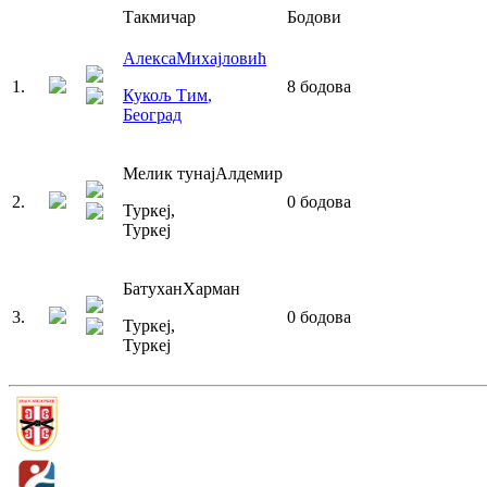
Такмичар
Бодови
Алекса
Михајловић
1
.
8
бодова
Кукољ Тим
,
Београд
Мелик тунај
Алдемир
2
.
0
бодова
Туркеј
,
Туркеј
Батухан
Харман
3
.
0
бодова
Туркеј
,
Туркеј