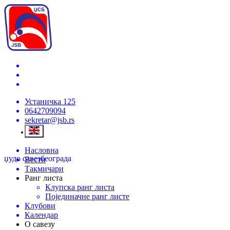
Устаничка 125
0642709094
sekretar@jsb.rs
Насловна
џудо савез
београда
Вести
Такмичари
Ранг листа
Клупска ранг листа
Појединачне ранг листе
Клубови
Календар
О савезу