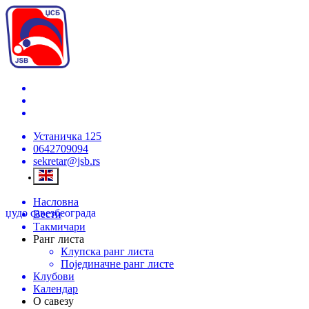
Устаничка 125
0642709094
sekretar@jsb.rs
Насловна
џудо савез
београда
Вести
Такмичари
Ранг листа
Клупска ранг листа
Појединачне ранг листе
Клубови
Календар
О савезу