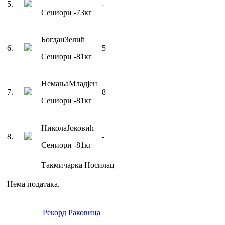
5
.
-
Сениори
-73
кг
Богдан
Зелић
6
.
5
Сениори
-81
кг
Немања
Младјен
7
.
8
Сениори
-81
кг
Никола
Јоковић
8
.
-
Сениори
-81
кг
Такмичарка
Носилац
Нема података.
Рекорд Раковица