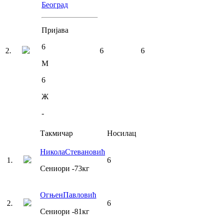
Београд
Пријава
6
2
.
6
6
М
6
Ж
-
Такмичар
Носилац
Никола
Стевановић
1
.
6
Сениори
-73
кг
Огњен
Павловић
2
.
6
Сениори
-81
кг