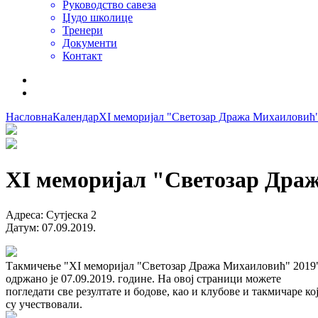
Руководство савеза
Џудо школице
Тренери
Документи
Контакт
Насловна
Календар
XI меморијал "Светозар Дража Михаиловић
XI меморијал "Светозар Дра
Адреса
:
Сутјеска 2
Датум
:
07.09.2019.
Такмичење "XI меморијал "Светозар Дража Михаиловић" 2019
одржано је 07.09.2019. године. На овој страници можете
погледати све резултате и бодове, као и клубове и такмичаре ко
су учествовали.