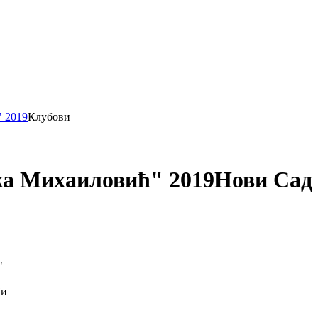
" 2019
Клубови
жа Михаиловић" 2019
Нови Сад
"
ји