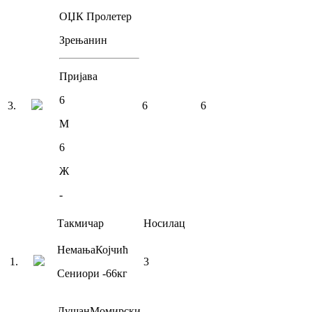
ОЏК Пролетер
Зрењанин
Пријава
6
3
.
6
6
М
6
Ж
-
Такмичар
Носилац
Немања
Којчић
1
.
3
Сениори
-66
кг
Душан
Момирски