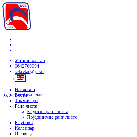
Устаничка 125
0642709094
sekretar@jsb.rs
Насловна
џудо савез
београда
Вести
Такмичари
Ранг листа
Клупска ранг листа
Појединачне ранг листе
Клубови
Календар
О савезу