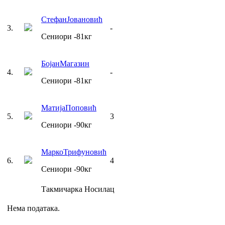
Стефан
Јовановић
3
.
-
Сениори
-81
кг
Бојан
Магазин
4
.
-
Сениори
-81
кг
Матија
Поповић
5
.
3
Сениори
-90
кг
Марко
Трифуновић
6
.
4
Сениори
-90
кг
Такмичарка
Носилац
Нема података.