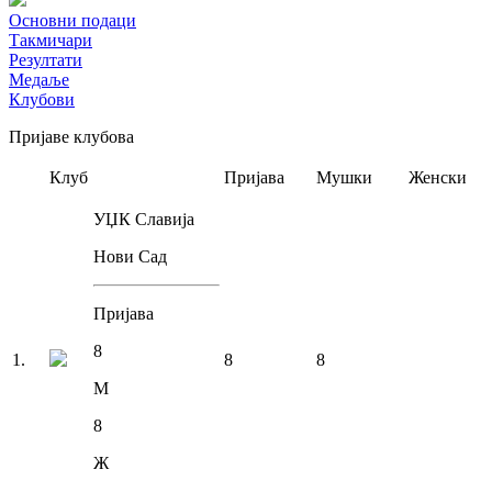
Основни подаци
Такмичари
Резултати
Медаље
Клубови
Пријаве клубова
Клуб
Пријава
Мушки
Женски
УЏК Славија
Нови Сад
Пријава
8
1
.
8
8
М
8
Ж