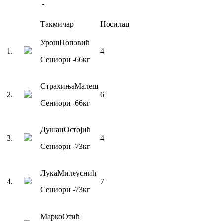
-
Такмичар
Носилац
Урош
Поповић
1
.
4
Сениори
-66
кг
Страхиња
Малеш
2
.
6
Сениори
-66
кг
Душан
Остојић
3
.
4
Сениори
-73
кг
Лука
Милеуснић
4
.
7
Сениори
-73
кг
Марко
Отић