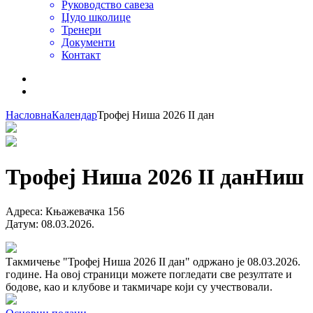
Руководство савеза
Џудо школице
Тренери
Документи
Контакт
Насловна
Календар
Трофеј Ниша 2026 II дан
Трофеј Ниша 2026 II дан
Ниш
Адреса
:
Књажевачка 156
Датум
:
08.03.2026.
Такмичење "Трофеј Ниша 2026 II дан" одржано је 08.03.2026.
године. На овој страници можете погледати све резултате и
бодове, као и клубове и такмичаре који су учествовали.