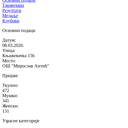
Основни подаци
Такмичари
Резултати
Медаље
Клубови
Основни подаци
Датум
:
08.03.2026.
Улица
:
Књажевачка 156
Место
:
ОШ "Мирослав Антић"
Пријаве
Укупно
:
472
Мушки
:
341
Женски
:
131
Узрасне категорије