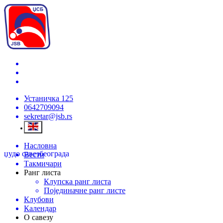
Устаничка 125
0642709094
sekretar@jsb.rs
Насловна
џудо савез
београда
Вести
Такмичари
Ранг листа
Клупска ранг листа
Појединачне ранг листе
Клубови
Календар
О савезу