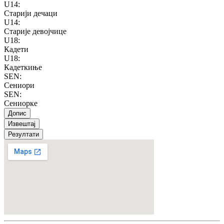
U14
:
Старији дечаци
U14
:
Старије девојчице
U18
:
Кадети
U18
:
Кадеткиње
SEN
:
Сениори
SEN
:
Сениорке
Допис
Извештај
Резултати