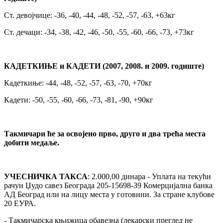
Ст. девојчице: -36, -40, -44, -48, -52, -57, -63, +63кг
Ст. дечаци: -34, -38, -42, -46, -50, -55, -60, -66, -73, +73кг
КАДЕТКИЊЕ и КАДЕТИ (2007, 2008. и 2009. годиште)
Кадеткиње: -44, -48, -52, -57, -63, -70, +70кг
Кадети: -50, -55, -60, -66, -73, -81, -90, +90кг
Такмичари ће за освојено прво, друго и два трећа места
добити медаље.
УЧЕСНИЧКА ТАКСА
: 2.000,00 динара - Уплата на текући
рачун Џудо савез Београда 205-15698-39 Комерцијална банка
АД Београд или на лицу места у готовини. За стране клубове
20 ЕУРА.
- Такмичарска књижица обавезна (лекарски преглед не