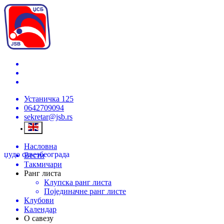
Устаничка 125
0642709094
sekretar@jsb.rs
Насловна
џудо савез
београда
Вести
Такмичари
Ранг листа
Клупска ранг листа
Појединачне ранг листе
Клубови
Календар
О савезу