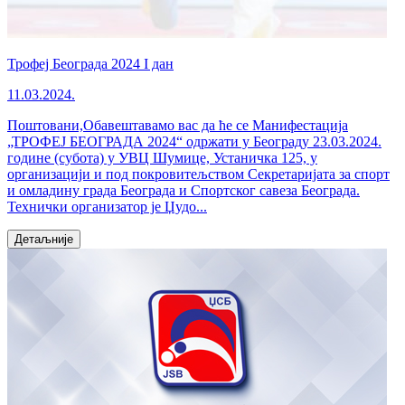
Трофеј Београда 2024 I дан
11.03.2024.
Поштовани,Обавештавамо вас да ће се Манифестација
„ТРОФЕЈ БЕОГРАДА 2024“ одржати у Београду 23.03.2024.
године (субота) у УВЦ Шумице, Устаничка 125, у
организацији и под покровитељством Секретаријата за спорт
и омладину града Београда и Спортског савеза Београда.
Технички организатор је Џудо...
Детаљније