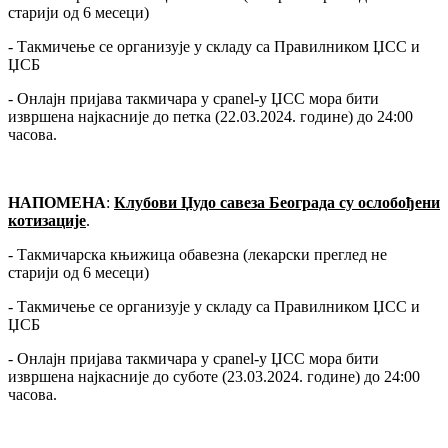
старији од 6 месеци)
- Такмичење се организује у складу са Правилником ЏСС и
ЏСБ
- Онлајн пријава такмичара у cpanel-у ЏСС мора бити
извршена најкасније до петка (22.03.2024. године) до 24:00
часова.
НАПОМЕНА
:
Клубови Џудо савеза Београда су ослобођени
котизације
.
- Такмичарска књижица обавезна (лекарски преглед не
старији од 6 месеци)
- Такмичење се организује у складу са Правилником ЏСС и
ЏСБ
- Онлајн пријава такмичара у cpanel-у ЏСС мора бити
извршена најкасније до суботе (23.03.2024. године) до 24:00
часова.