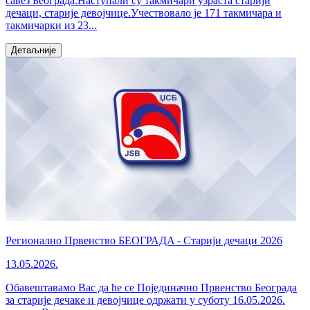
савез Београда.Наступали су такмичари узраста старији
дечаци, старије девојчице.Учествовало је 171 такмичара и
такмичарки из 23...
Детаљније
Регионално Првенство БЕОГРАДA - Старији дечаци 2026
13.05.2026.
Обавештавамо Вас да ће се Појединачно Првенство Београда
за старије дечаке и девојчице одржати у суботу 16.05.2026.