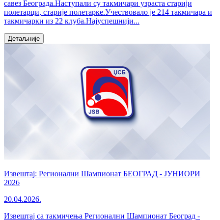
савез Београда.Наступали су такмичари узраста старији
полетарци, старије полетарке.Учествовало је 214 такмичара и
такмичарки из 22 клуба.Најуспешнији...
Детаљније
Извештај: Регионални Шампионат БЕОГРАД - ЈУНИОРИ
2026
20.04.2026.
Извештај са такмичења Регионални Шампионат Београд -