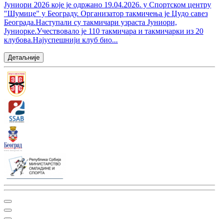
Јуниори 2026 које је одржано 19.04.2026. у Спортском центру
"Шумице" у Београду. Организатор такмичења је Џудо савез
Београда.Наступали су такмичари узраста Јуниори,
Јуниорке.Учествовало је 110 такмичара и такмичарки из 20
клубова.Најуспешнији клуб био...
Детаљније