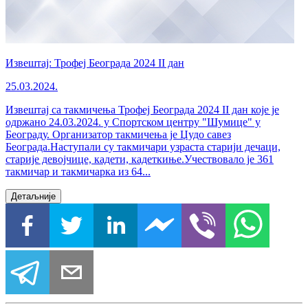
Извештај: Трофеј Београда 2024 II дан
25.03.2024.
Извештај са такмичења Трофеј Београда 2024 II дан које је
одржано 24.03.2024. у Спортском центру "Шумице" у
Београду. Организатор такмичења је Џудо савез
Београда.Наступали су такмичари узраста старији дечаци,
старије девојчице, кадети, кадеткиње.Учествовало је 361
такмичар и такмичарка из 64...
Детаљније