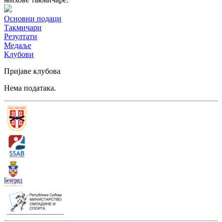
Основни подаци
Такмичари
Резултати
Медаље
Клубови
Пријаве клубова
Нема података.