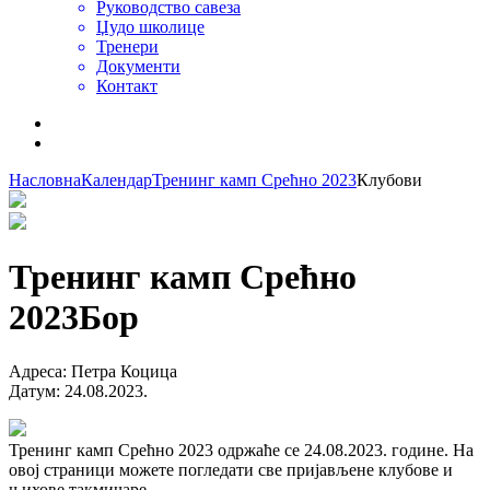
Руководство савеза
Џудо школице
Тренери
Документи
Контакт
Насловна
Календар
Тренинг камп Срећно 2023
Клубови
Тренинг камп Срећно
2023
Бор
Адреса
:
Петра Коцица
Датум
:
24.08.2023.
Тренинг камп Срећно 2023 одржаће се 24.08.2023. године. На
овој страници можете погледати све пријављене клубове и
њихове такмичаре.