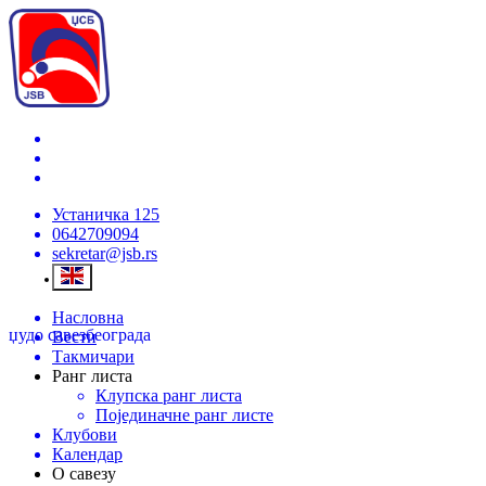
Устаничка 125
0642709094
sekretar@jsb.rs
Насловна
џудо савез
београда
Вести
Такмичари
Ранг листа
Клупска ранг листа
Појединачне ранг листе
Клубови
Календар
О савезу