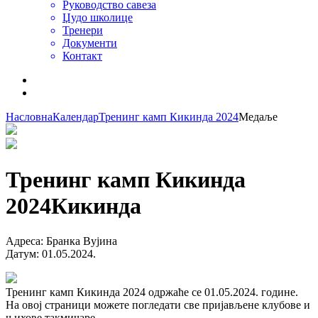
Руководство савеза
Џудо школице
Тренери
Документи
Контакт
Насловна
Календар
Тренинг камп Кикинда 2024
Медаље
Тренинг камп Кикинда
2024
Кикинда
Адреса
:
Бранка Вујина
Датум
:
01.05.2024.
Тренинг камп Кикинда 2024 одржаће се 01.05.2024. године.
На овој страници можете погледати све пријављене клубове и
њихове такмичаре.