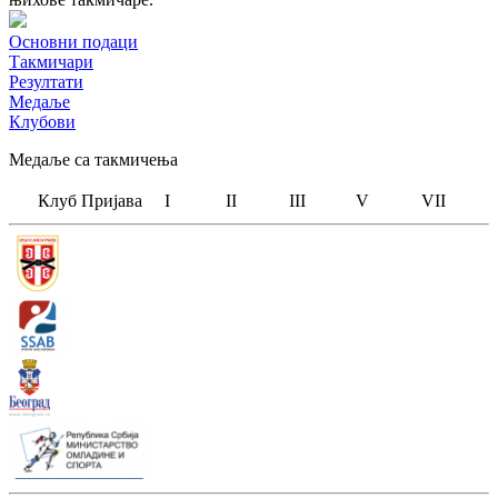
Основни подаци
Такмичари
Резултати
Медаље
Клубови
Медаље са такмичења
Клуб
Пријава
I
II
III
V
VII