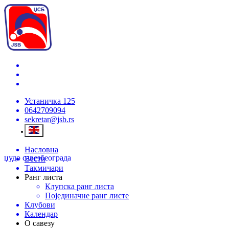
Устаничка 125
0642709094
sekretar@jsb.rs
Насловна
џудо савез
београда
Вести
Такмичари
Ранг листа
Клупска ранг листа
Појединачне ранг листе
Клубови
Календар
О савезу