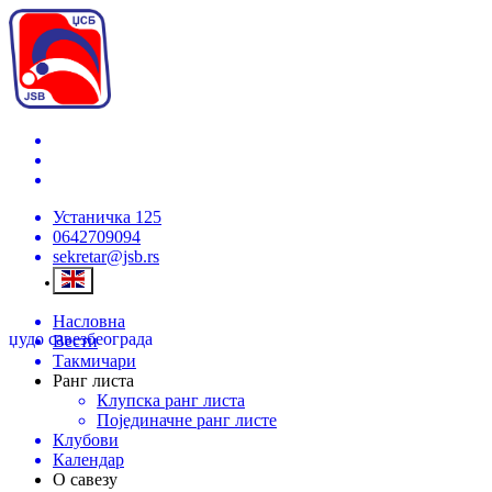
Устаничка 125
0642709094
sekretar@jsb.rs
Насловна
џудо савез
београда
Вести
Такмичари
Ранг листа
Клупска ранг листа
Појединачне ранг листе
Клубови
Календар
О савезу