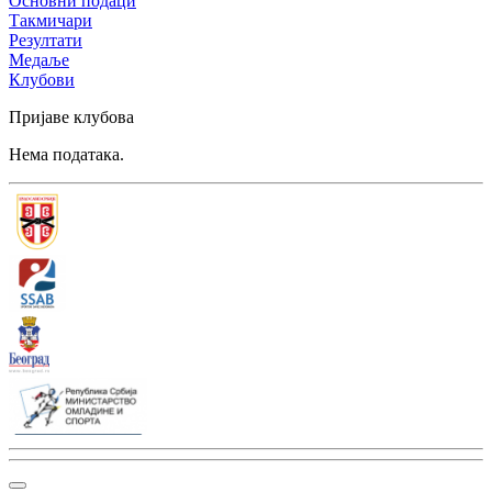
Основни подаци
Такмичари
Резултати
Медаље
Клубови
Пријаве клубова
Нема података.