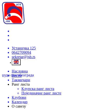
Устаничка 125
0642709094
sekretar@jsb.rs
Насловна
џудо савез
београда
Вести
Такмичари
Ранг листа
Клупска ранг листа
Појединачне ранг листе
Клубови
Календар
О савезу