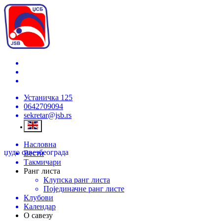
Устаничка 125
0642709094
sekretar@jsb.rs
Насловна
џудо савез
београда
Вести
Такмичари
Ранг листа
Клупска ранг листа
Појединачне ранг листе
Клубови
Календар
О савезу