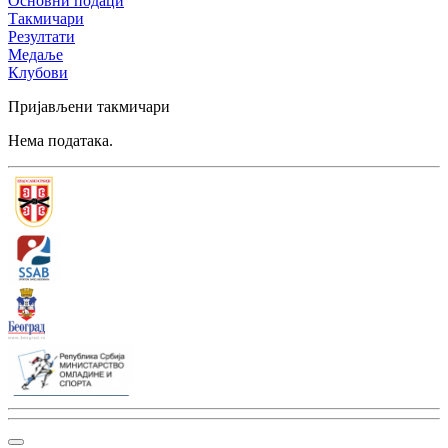
Основни подаци
Такмичари
Резултати
Медаље
Клубови
Пријављени такмичари
Нема података.