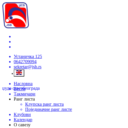
Устаничка 125
0642709094
sekretar@jsb.rs
Насловна
џудо савез
београда
Вести
Такмичари
Ранг листа
Клупска ранг листа
Појединачне ранг листе
Клубови
Календар
О савезу