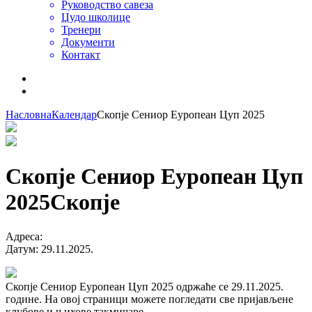
Руководство савеза
Џудо школице
Тренери
Документи
Контакт
Насловна
Календар
Скопје Сениор Еуропеан Цуп 2025
Скопје Сениор Еуропеан Цуп
2025
Скопје
Адреса
:
Датум
:
29.11.2025.
Скопје Сениор Еуропеан Цуп 2025 одржаће се 29.11.2025.
године. На овој страници можете погледати све пријављене
клубове и њихове такмичаре.