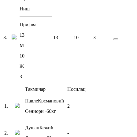
Ниш
Пријава
13
3
.
13
10
3
М
10
Ж
3
Такмичар
Носилац
Павле
Крсмановић
1
.
2
Сениори
-66
кг
Душан
Кежић
2
.
-