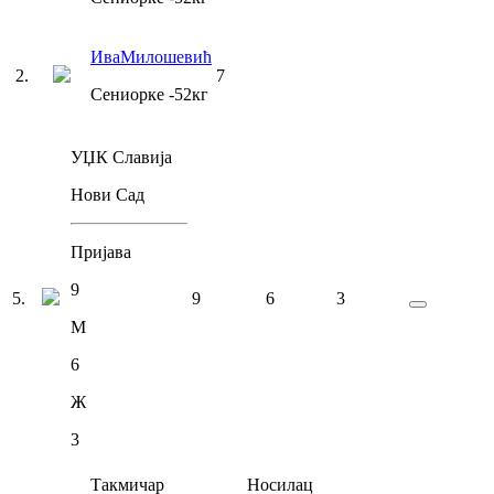
Ива
Милошевић
2
.
7
Сениорке
-52
кг
УЏК Славија
Нови Сад
Пријава
9
5
.
9
6
3
М
6
Ж
3
Такмичар
Носилац