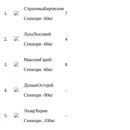
Страхиња
Бировљев
1
.
7
Сениори
-60
кг
Лука
Ћосовић
2
.
4
Сениори
-66
кг
Максим
Гарић
3
.
8
Сениори
-66
кг
Душан
Остојић
4
.
-
Сениори
-90
кг
Лазар
Ћеран
5
.
-
Сениори
-100
кг