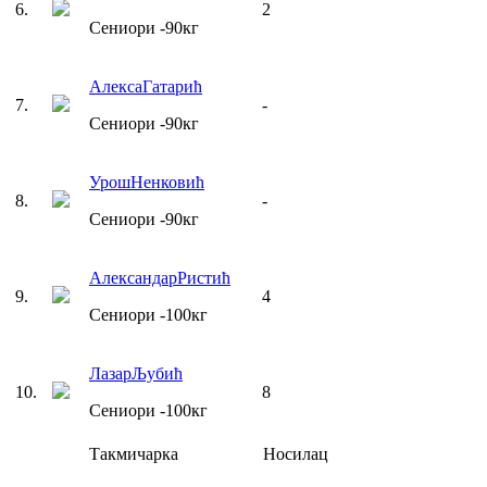
6
.
2
Сениори
-90
кг
Алекса
Гатарић
7
.
-
Сениори
-90
кг
Урош
Ненковић
8
.
-
Сениори
-90
кг
Александар
Ристић
9
.
4
Сениори
-100
кг
Лазар
Љубић
10
.
8
Сениори
-100
кг
Такмичарка
Носилац