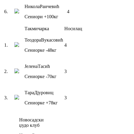
Никола
Раичевић
6
.
4
Сениори
+100
кг
Такмичарка
Носилац
Теодора
Вукасовић
1
.
4
Сениорке
-48
кг
Јелена
Тасић
2
.
3
Сениорке
-70
кг
Тара
Дјуровиц
3
.
3
Сениорке
+78
кг
Новосадски
џудо клуб