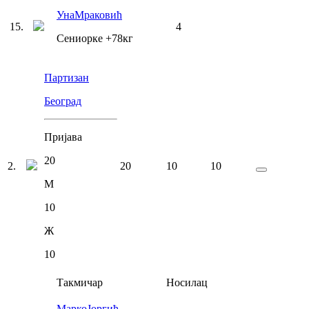
Уна
Мраковић
15
.
4
Сениорке
+78
кг
Партизан
Београд
Пријава
20
2
.
20
10
10
М
10
Ж
10
Такмичар
Носилац
Марко
Јоргић