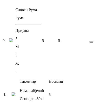
Словен Рума
Рума
Пријава
5
9
.
5
5
М
5
Ж
-
Такмичар
Носилац
Немања
Бјелић
1
.
6
Сениори
-60
кг