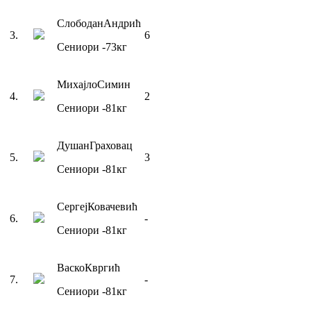
Слободан
Андрић
3
.
6
Сениори
-73
кг
Михајло
Симин
4
.
2
Сениори
-81
кг
Душан
Граховац
5
.
3
Сениори
-81
кг
Сергеј
Ковачевић
6
.
-
Сениори
-81
кг
Васко
Квргић
7
.
-
Сениори
-81
кг