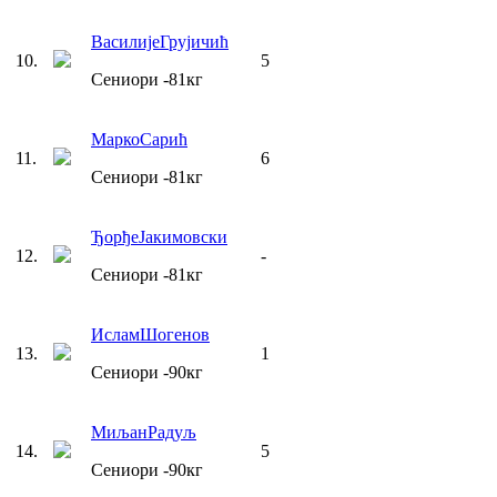
Василије
Грујичић
10
.
5
Сениори
-81
кг
Марко
Сарић
11
.
6
Сениори
-81
кг
Ђорђе
Јакимовски
12
.
-
Сениори
-81
кг
Ислам
Шогенов
13
.
1
Сениори
-90
кг
Миљан
Радуљ
14
.
5
Сениори
-90
кг