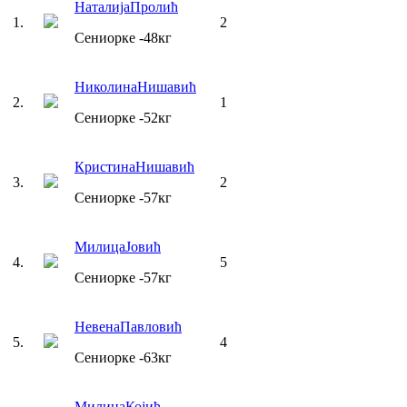
Наталија
Пролић
1
.
2
Сениорке
-48
кг
Николина
Нишавић
2
.
1
Сениорке
-52
кг
Кристина
Нишавић
3
.
2
Сениорке
-57
кг
Милица
Јовић
4
.
5
Сениорке
-57
кг
Невена
Павловић
5
.
4
Сениорке
-63
кг
Милица
Којић