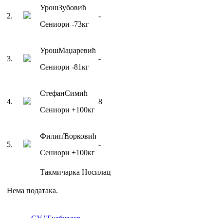
Урош
Зубовић
2
.
-
Сениори
-73
кг
Урош
Маџаревић
3
.
-
Сениори
-81
кг
Стефан
Симић
4
.
8
Сениори
+100
кг
Филип
Ћорковић
5
.
-
Сениори
+100
кг
Такмичарка
Носилац
Нема података.