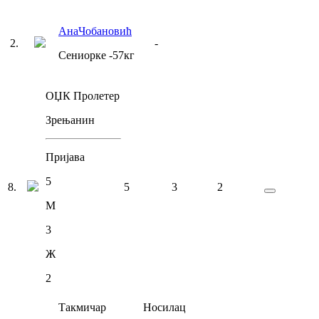
Ана
Чобановић
2
.
-
Сениорке
-57
кг
ОЏК Пролетер
Зрењанин
Пријава
5
8
.
5
3
2
М
3
Ж
2
Такмичар
Носилац