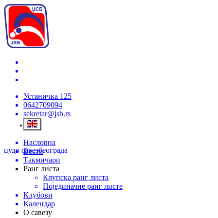
Устаничка 125
0642709094
sekretar@jsb.rs
Насловна
џудо савез
београда
Вести
Такмичари
Ранг листа
Клупска ранг листа
Појединачне ранг листе
Клубови
Календар
О савезу