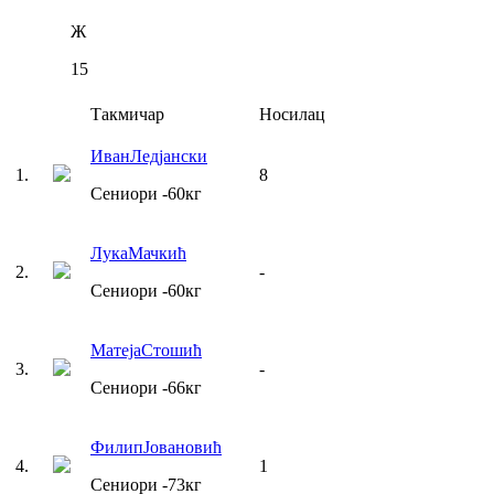
Ж
15
Такмичар
Носилац
Иван
Ледјански
1
.
8
Сениори
-60
кг
Лука
Мачкић
2
.
-
Сениори
-60
кг
Матеја
Стошић
3
.
-
Сениори
-66
кг
Филип
Јовановић
4
.
1
Сениори
-73
кг