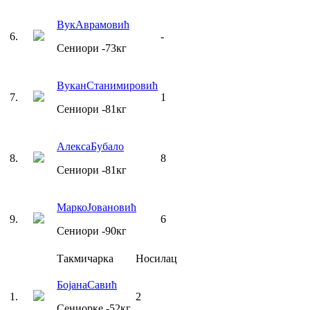
Вук
Аврамовић
6
.
-
Сениори
-73
кг
Вукан
Станимировић
7
.
1
Сениори
-81
кг
Алекса
Бубало
8
.
8
Сениори
-81
кг
Марко
Јовановић
9
.
6
Сениори
-90
кг
Такмичарка
Носилац
Бојана
Савић
1
.
2
Сениорке
-52
кг