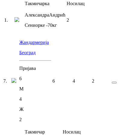
Такмичарка
Носилац
Александра
Андрић
1
.
2
Сениорке
-70
кг
Жандармерија
Београд
Пријава
6
7
.
6
4
2
М
4
Ж
2
Такмичар
Носилац