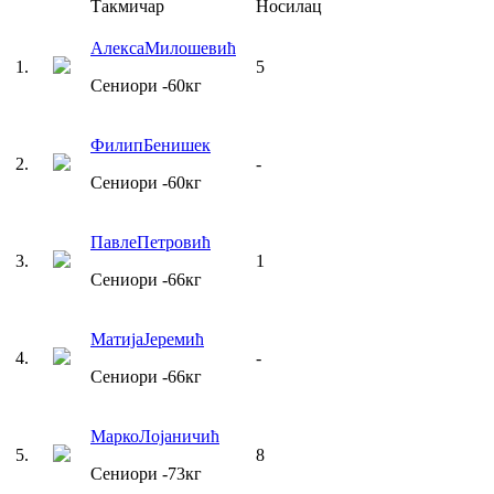
Такмичар
Носилац
Алекса
Милошевић
1
.
5
Сениори
-60
кг
Филип
Бенишек
2
.
-
Сениори
-60
кг
Павле
Петровић
3
.
1
Сениори
-66
кг
Матија
Јеремић
4
.
-
Сениори
-66
кг
Марко
Лојаничић
5
.
8
Сениори
-73
кг