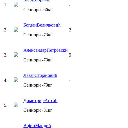
1
.
-
Сениори
-66
кг
Богдан
Величковић
2
.
2
Сениори
-73
кг
Александар
Петровски
3
.
5
Сениори
-73
кг
Лазар
Стојановић
4
.
-
Сениори
-73
кг
Димитрије
Антић
5
.
-
Сениори
-81
кг
Војин
Мандић