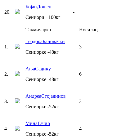
Бојан
Дошен
20
.
-
Сениори
+100
кг
Такмичарка
Носилац
Теодора
Бановачки
1
.
3
Сениорке
-48
кг
Ања
Садику
2
.
6
Сениорке
-48
кг
Андреа
Стојадинов
3
.
3
Сениорке
-52
кг
Мина
Гачић
4
.
4
Сениорке
-52
кг