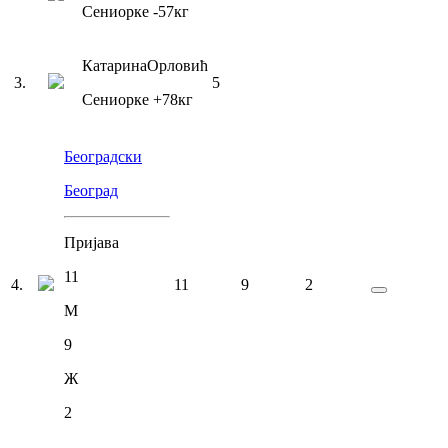
Сениорке
-57
кг
Катарина
Орловић
3
.
5
Сениорке
+78
кг
Београдски
Београд
Пријава
11
4
.
11
9
2
М
9
Ж
2