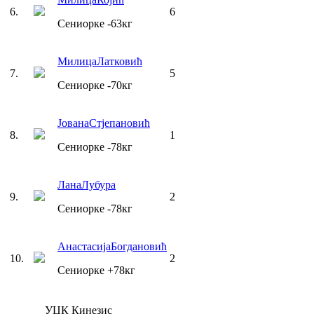
6
.
6
Сениорке
-63
кг
Милица
Латковић
7
.
5
Сениорке
-70
кг
Јована
Стјепановић
8
.
1
Сениорке
-78
кг
Лана
Лубура
9
.
2
Сениорке
-78
кг
Анастасија
Богдановић
10
.
2
Сениорке
+78
кг
УЏК Кинезис