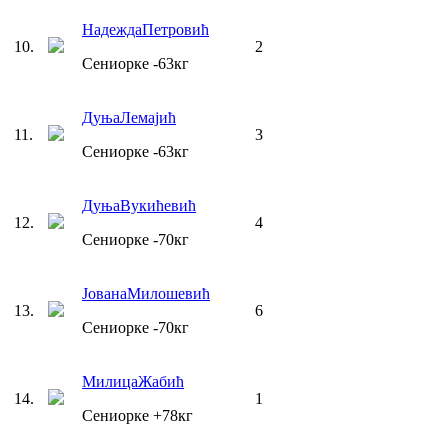
Надежда
Петровић
10
.
2
Сениорке
-63
кг
Дуња
Лемајић
11
.
3
Сениорке
-63
кг
Дуња
Вукићевић
12
.
4
Сениорке
-70
кг
Јована
Милошевић
13
.
6
Сениорке
-70
кг
Милица
Жабић
14
.
1
Сениорке
+78
кг