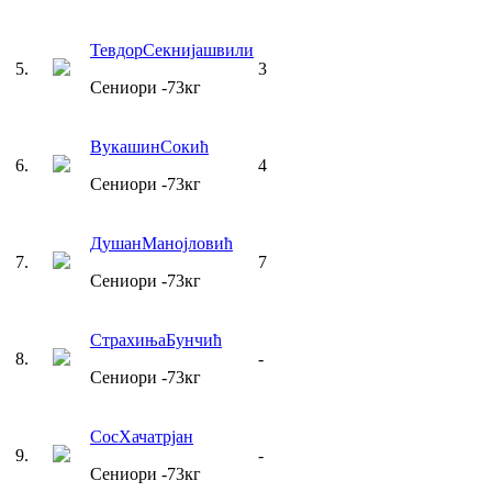
Тевдор
Секнијашвили
5
.
3
Сениори
-73
кг
Вукашин
Сокић
6
.
4
Сениори
-73
кг
Душан
Манојловић
7
.
7
Сениори
-73
кг
Страхиња
Бунчић
8
.
-
Сениори
-73
кг
Сос
Хачатрјан
9
.
-
Сениори
-73
кг