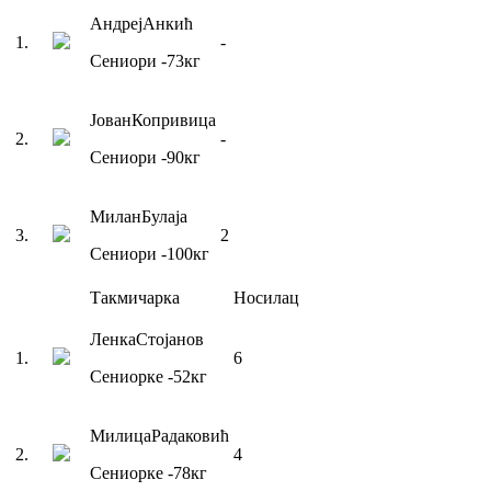
Андреј
Анкић
1
.
-
Сениори
-73
кг
Јован
Копривица
2
.
-
Сениори
-90
кг
Милан
Булаја
3
.
2
Сениори
-100
кг
Такмичарка
Носилац
Ленка
Стојанов
1
.
6
Сениорке
-52
кг
Милица
Радаковић
2
.
4
Сениорке
-78
кг