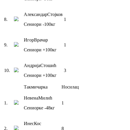
Александар
Стојков
8
.
1
Сениори
-100
кг
Игор
Врачар
9
.
1
Сениори
+100
кг
Андрија
Стошић
10
.
3
Сениори
+100
кг
Такмичарка
Носилац
Невена
Милић
1
.
1
Сениорке
-48
кг
Инес
Кос
2
.
8