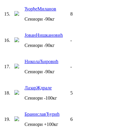
Ђорђе
Миланов
15
.
8
Сениори
-90
кг
Јован
Нишкановић
16
.
-
Сениори
-90
кг
Никола
Ћировић
17
.
-
Сениори
-90
кг
Лазар
Ждрале
18
.
5
Сениори
-100
кг
Бранислав
Ђурић
19
.
6
Сениори
+100
кг