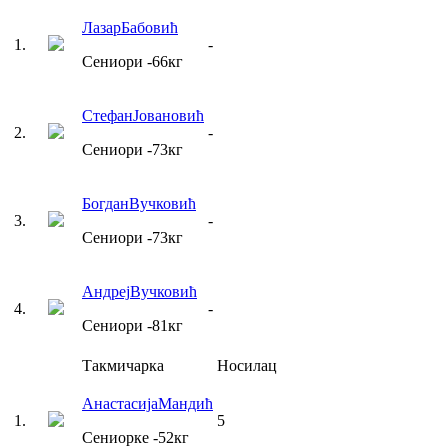
Лазар
Бабовић
1
.
-
Сениори
-66
кг
Стефан
Јовановић
2
.
-
Сениори
-73
кг
Богдан
Вучковић
3
.
-
Сениори
-73
кг
Андреј
Вучковић
4
.
-
Сениори
-81
кг
Такмичарка
Носилац
Анастасија
Мандић
1
.
5
Сениорке
-52
кг