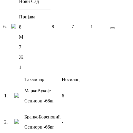
Нови Сад
Пријава
6
.
8
7
1
8
М
7
Ж
1
Такмичар
Носилац
Марко
Вукоје
1
.
6
Сениори
-66
кг
Бранко
Бореновић
2
.
-
Сениори
-66
кг