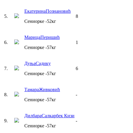
Екатерина
Познановић
5
.
8
Сениорке
-52
кг
Марица
Перишић
6
.
1
Сениорке
-57
кг
Дуња
Садику
7
.
6
Сениорке
-57
кг
Тамара
Живковић
8
.
-
Сениорке
-57
кг
Дилбара
Салкарбек Кизи
9
.
-
Сениорке
-57
кг