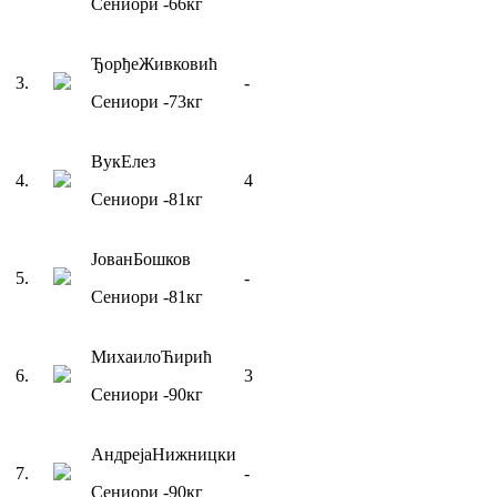
Сениори
-66
кг
Ђорђе
Живковић
3
.
-
Сениори
-73
кг
Вук
Елез
4
.
4
Сениори
-81
кг
Јован
Бошков
5
.
-
Сениори
-81
кг
Михаило
Ћирић
6
.
3
Сениори
-90
кг
Андреја
Нижницки
7
.
-
Сениори
-90
кг