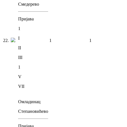
Смедерево
Пријава
1
I
22
.
1
1
II
III
1
V
VII
Омладинац
Степановићево
Пријава