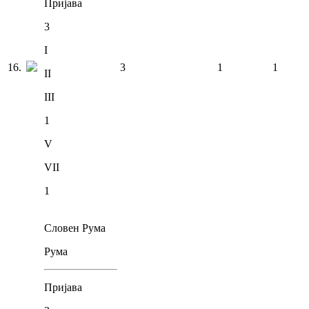
Пријава
3
I
16
.
3
1
1
II
III
1
V
VII
1
Словен Рума
Рума
Пријава