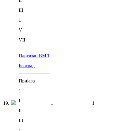
II
III
1
V
VII
Партизан ВМЛ
Београд
Пријава
1
I
19
.
1
1
II
III
1