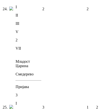
I
24
.
2
2
II
III
V
2
VII
Младост
Царина
Смедерево
Пријава
3
I
25
.
3
1
2