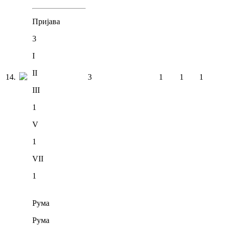
Пријава
3
I
II
14
.
3
1
1
1
III
1
V
1
VII
1
Рума
Рума