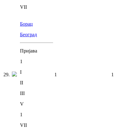
VII
Борац
Београд
Пријава
1
I
29
.
1
1
II
III
V
1
VII