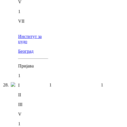
V
1
VII
Институт за
џудо
Београд
Пријава
1
28
.
1
1
I
II
III
V
1