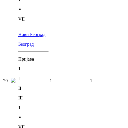
V
VII
Нови Београд
Београд
Пријава
1
I
20
.
1
1
II
III
1
V
VII