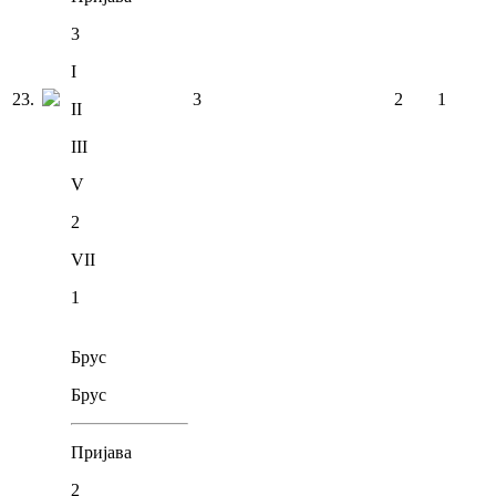
3
I
23
.
3
2
1
II
III
V
2
VII
1
Брус
Брус
Пријава
2