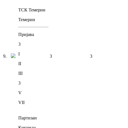
ТСК Темерин
Темерин
Пријава
3
I
9
.
3
3
II
III
3
V
VII
Партизан
Кикинда