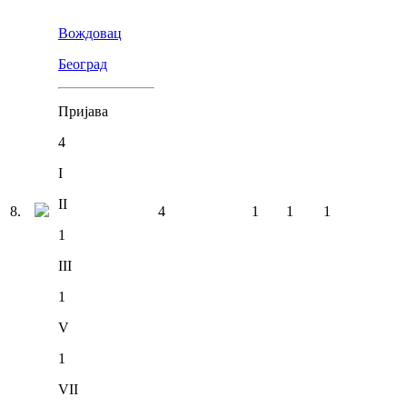
Вождовац
Београд
Пријава
4
I
II
8
.
4
1
1
1
1
III
1
V
1
VII