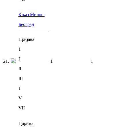
Књаз Милош
Београд
Пријава
1
I
21
.
1
1
II
III
1
V
VII
Царина