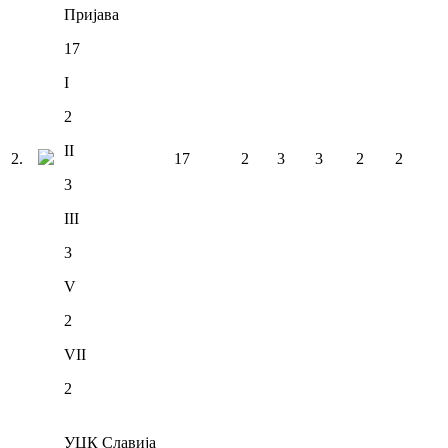
Пријава
17
I
2
II
2
.
17
2
3
3
2
2
3
III
3
V
2
VII
2
УЏК Славија