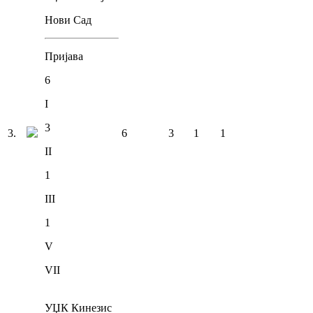
Нови Сад
Пријава
6
I
3
3
.
6
3
1
1
II
1
III
1
V
VII
УЏК Кинезис