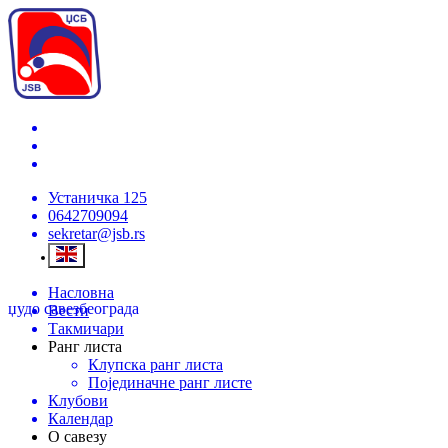
Устаничка 125
0642709094
sekretar@jsb.rs
Насловна
џудо савез
београда
Вести
Такмичари
Ранг листа
Клупска ранг листа
Појединачне ранг листе
Клубови
Календар
О савезу