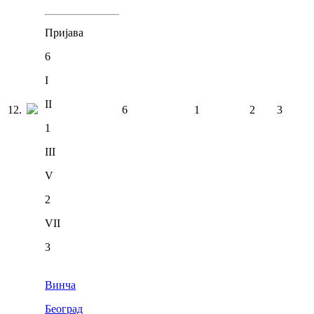
Пријава
6
I
II
12
.
6
1
2
3
1
III
V
2
VII
3
Винча
Београд