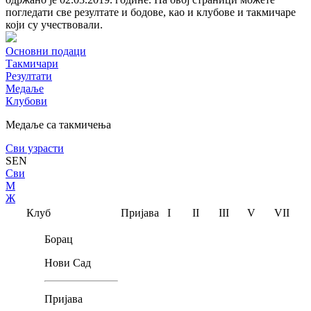
погледати све резултате и бодове, као и клубове и такмичаре
који су учествовали.
Основни подаци
Такмичари
Резултати
Медаље
Клубови
Медаље са такмичења
Сви узрасти
SEN
Сви
М
Ж
Клуб
Пријава
I
II
III
V
VII
Борац
Нови Сад
Пријава