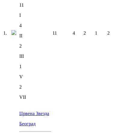
11
I
4
1
.
11
4
2
1
2
II
2
III
1
V
2
VII
Црвена Звезда
Београд