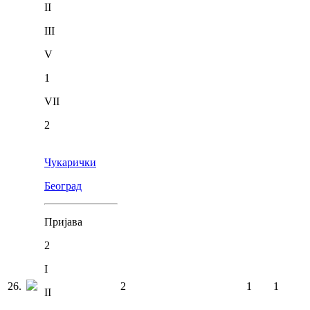
II
III
V
1
VII
2
Чукарички
Београд
Пријава
2
I
26
.
2
1
1
II