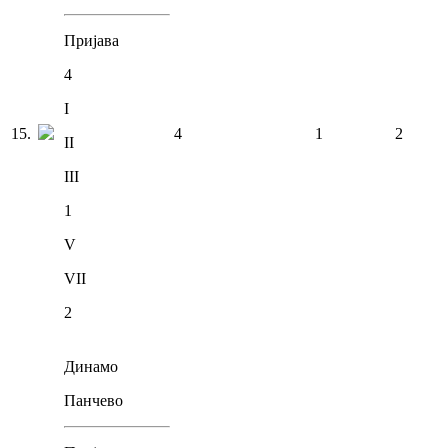
Пријава
4
I
15
.
4
1
2
II
III
1
V
VII
2
Динамо
Панчево