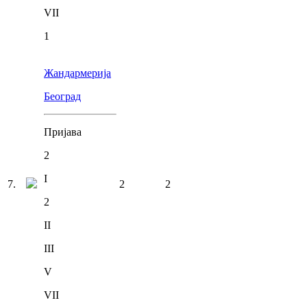
VII
1
Жандармерија
Београд
Пријава
2
I
7
.
2
2
2
II
III
V
VII