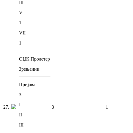
III
V
1
VII
1
ОЏК Пролетер
Зрењанин
Пријава
3
I
27
.
3
1
II
III