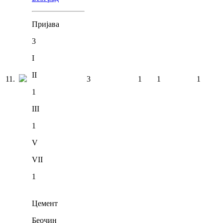
Пријава
3
I
II
11
.
3
1
1
1
1
III
1
V
VII
1
Цемент
Беочин