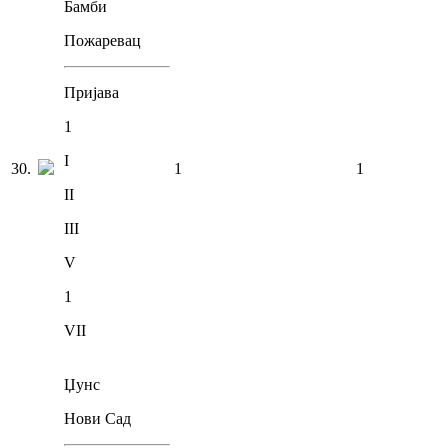
Бамби
Пожаревац
Пријава
1
I
30
.
1
1
II
III
V
1
VII
Џунс
Нови Сад