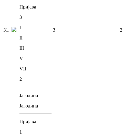
Пријава
3
I
31
.
3
2
II
III
V
VII
2
Јагодина
Јагодина
Пријава
1