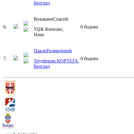
Београд
Вукашин
Спасић
6
.
0
бодова
УЏК Кинезис
,
Ниш
Павле
Радивојевић
7
.
0
бодова
Трудбеник КОРТЕГА
,
Београд