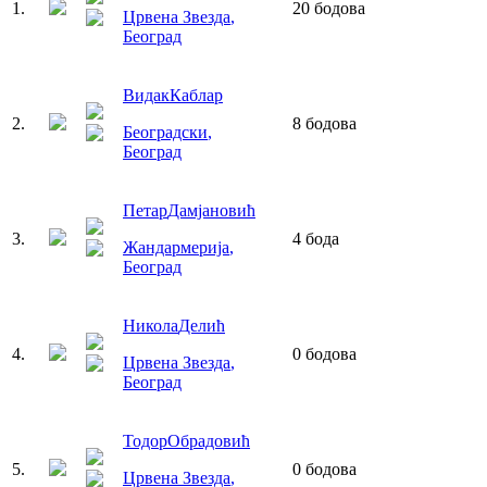
1
.
20
бодова
Црвена Звезда
,
Београд
Видак
Каблар
2
.
8
бодова
Београдски
,
Београд
Петар
Дамјановић
3
.
4
бода
Жандармерија
,
Београд
Никола
Делић
4
.
0
бодова
Црвена Звезда
,
Београд
Тодор
Обрадовић
5
.
0
бодова
Црвена Звезда
,