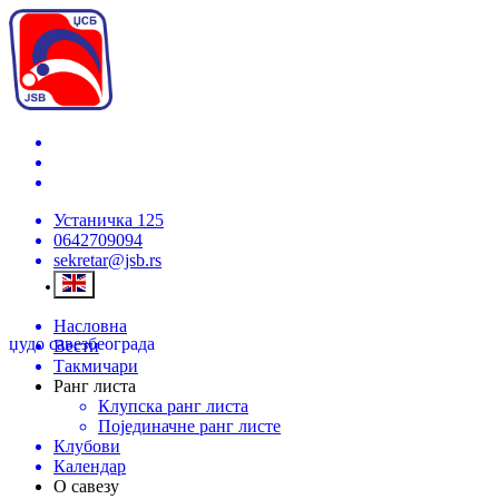
Устаничка 125
0642709094
sekretar@jsb.rs
Насловна
џудо савез
београда
Вести
Такмичари
Ранг листа
Клупска ранг листа
Појединачне ранг листе
Клубови
Календар
О савезу