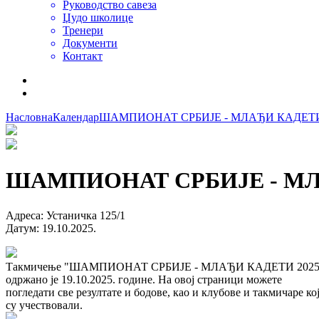
Руководство савеза
Џудо школице
Тренери
Документи
Контакт
Насловна
Календар
ШАМПИОНАТ СРБИЈЕ - МЛАЂИ КАДЕТИ
ШАМПИОНАТ СРБИЈЕ - МЛ
Адреса
:
Устаничка 125/1
Датум
:
19.10.2025.
Такмичење "ШАМПИОНАТ СРБИЈЕ - МЛАЂИ КАДЕТИ 2025
одржано је 19.10.2025. године. На овој страници можете
погледати све резултате и бодове, као и клубове и такмичаре ко
су учествовали.