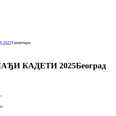
 2025
Такмичари
АЂИ КАДЕТИ 2025
Београд
"
ји