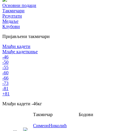
Основни подаци
Такмичари
Резултати
Медаље
Клубови
Пријављени такмичари
Млађи кадети
Млађе кадеткиње
-46
-50
-55
-60
-66
-73
-81
+81
Млађи кадети
-46
кг
Такмичар
Бодови
Симеон
Николић