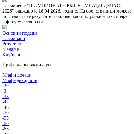
Такмичење "ШАМПИОНАТ СРБИЈЕ - МЛАЂИ ДЕЧАCI
2026" одржано је 18.04.2026. године. На овој страници можете
погледати све резултате и бодове, као и клубове и такмичаре
који су учествовали.
Основни подаци
Такмичари
Резултати
Медаље
Клубови
Пријављени такмичари
Млађи дечаци
Млађе девојчице
-30
-34
-38
-42
-46
-50
-55
-60
-66