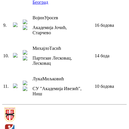
Београд
Војин
Уросев
9
.
16
бодова
Академија Јочић
,
Старчево
Михајло
Тасић
10
.
14
бода
Партизан Лесковац
,
Лесковац
Лука
Миљковић
11
.
10
бодова
СУ "Академија Ивезић"
,
Ниш