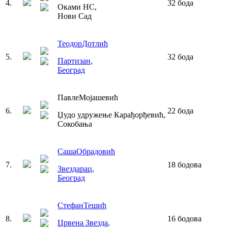
4
.
32
бода
Оками НС
,
Нови Сад
Теодор
Дотлић
5
.
32
бода
Партизан
,
Београд
Павле
Мојашевић
6
.
22
бода
Џудо удружење Карађорђевић
,
Сокобања
Саша
Обрадовић
7
.
18
бодова
Звездарац
,
Београд
Стефан
Тешић
8
.
16
бодова
Црвена Звезда
,