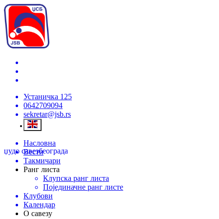
Устаничка 125
0642709094
sekretar@jsb.rs
Насловна
џудо савез
београда
Вести
Такмичари
Ранг листа
Клупска ранг листа
Појединачне ранг листе
Клубови
Календар
О савезу