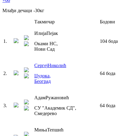
+66
Млађи дечаци
-30
кг
Такмичар
Бодови
Илија
Пејак
1
.
104
бода
Оками НС
,
Нови Сад
Сергеј
Николић
2
.
64
бода
Џудока
,
Београд
Адам
Ружановић
3
.
64
бода
СУ "Академик СД"
,
Смедерево
Миња
Тепшић