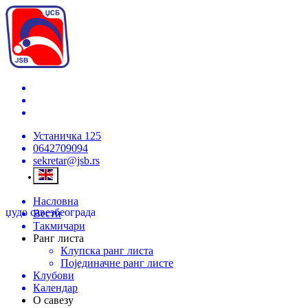
Устаничка 125
0642709094
sekretar@jsb.rs
Насловна
џудо савез
београда
Вести
Такмичари
Ранг листа
Клупска ранг листа
Појединачне ранг листе
Клубови
Календар
О савезу