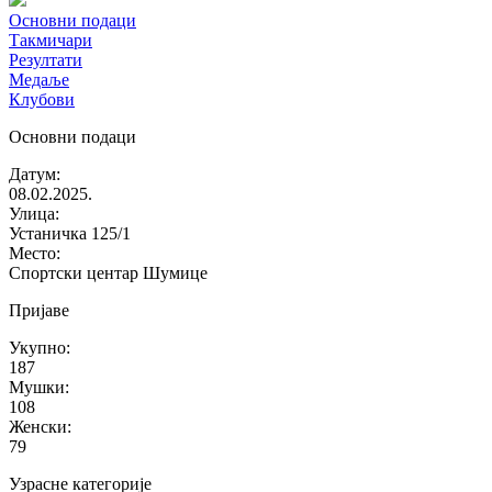
Основни подаци
Такмичари
Резултати
Медаље
Клубови
Основни подаци
Датум
:
08.02.2025.
Улица
:
Устаничка 125/1
Место
:
Спортски центар Шумице
Пријаве
Укупно
:
187
Мушки
:
108
Женски
:
79
Узрасне категорије