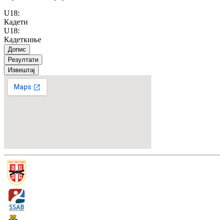
U18
:
Кадети
U18
:
Кадеткиње
Допис
Резултати
Извештај