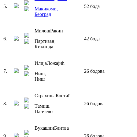
5
.
52
бода
Макикоми
,
Београд
Милош
Ракин
6
.
42
бода
Партизан
,
Кикинда
Илија
Ложајић
7
.
26
бодова
Ниш
,
Ниш
Страхиња
Костић
8
.
26
бодова
Тамиш
,
Панчево
Вукашин
Блитва
9
.
26
бодова