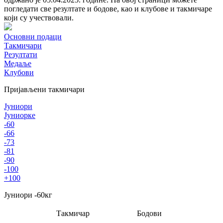
погледати све резултате и бодове, као и клубове и такмичаре
који су учествовали.
Основни подаци
Такмичари
Резултати
Медаље
Клубови
Пријављени такмичари
Јуниори
Јуниорке
-60
-66
-73
-81
-90
-100
+100
Јуниори
-60
кг
Такмичар
Бодови