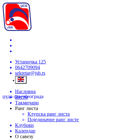
Устаничка 125
0642709094
sekretar@jsb.rs
Насловна
џудо савез
београда
Вести
Такмичари
Ранг листа
Клупска ранг листа
Појединачне ранг листе
Клубови
Календар
О савезу