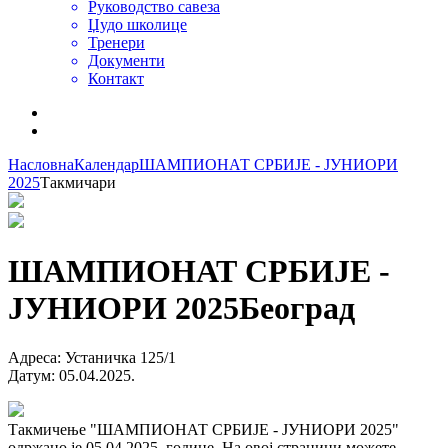
Руководство савеза
Џудо школице
Тренери
Документи
Контакт
Насловна
Календар
ШАМПИОНАТ СРБИЈЕ - ЈУНИОРИ
2025
Такмичари
ШАМПИОНАТ СРБИЈЕ -
ЈУНИОРИ 2025
Београд
Адреса
:
Устаничка 125/1
Датум
:
05.04.2025.
Такмичење "ШАМПИОНАТ СРБИЈЕ - ЈУНИОРИ 2025"
одржано је 05.04.2025. године. На овој страници можете