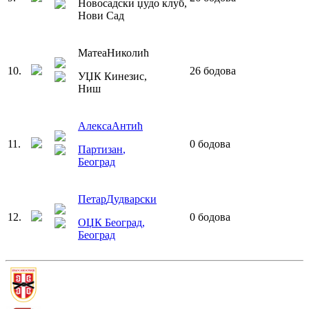
Новосадски џудо клуб
,
Нови Сад
Матеа
Николић
10
.
26
бодова
УЏК Кинезис
,
Ниш
Алекса
Антић
11
.
0
бодова
Партизан
,
Београд
Петар
Дудварски
12
.
0
бодова
ОЏК Београд
,
Београд