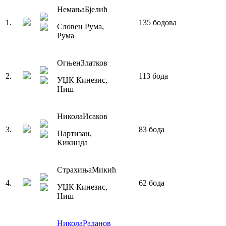
Немања
Бјелић
1
.
135
бодова
Словен Рума
,
Рума
Огњен
Златков
2
.
113
бода
УЏК Кинезис
,
Ниш
Никола
Исаков
3
.
83
бода
Партизан
,
Кикинда
Страхиња
Микић
4
.
62
бода
УЏК Кинезис
,
Ниш
Никола
Раданов