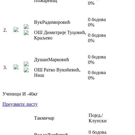
Пожаревац
0
%
0
бодова
Вук
Радимировић
0
%
2
.
ОШ Димитрије Туцовић
,
0
бодова
Краљево
0
%
0
бодова
Душан
Марковић
0
%
3
.
ОШ Ратко Вукићевић
,
0
бодова
Ниш
0
%
Ученици И
-46
кг
Преузмите листу
Појед./
Такмичар
Клупски
0
бодова
Вељко
Ђорђевић