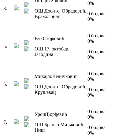
Петар
Петковић
0
%
3
.
ОШ Доситеј Обрадовић
,
0
бодова
Вражогрнац
0
%
0
бодова
Вук
Стојковић
0
%
5
.
ОШ 17. октобар
,
0
бодова
Јагодина
0
%
0
бодова
Михајло
Величковић
0
%
5
.
ОШ Доситеј Обрадовић
,
0
бодова
Крушевац
0
%
0
бодова
Урош
Ђорђевић
0
%
7
.
ОШ Бранко Миљковић
,
0
бодова
Ниш
0
%