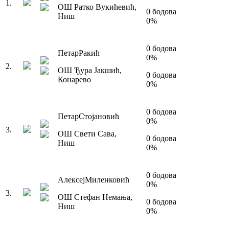
1
.
ОШ Ратко Вукићевић
,
0
бодова
Ниш
0
%
0
бодова
Петар
Ракић
0
%
2
.
ОШ Ђура Јакшић
,
0
бодова
Конарево
0
%
0
бодова
Петар
Стојановић
0
%
3
.
ОШ Свети Сава
,
0
бодова
Ниш
0
%
0
бодова
Алексеј
Миленковић
0
%
3
.
ОШ Стефан Немања
,
0
бодова
Ниш
0
%