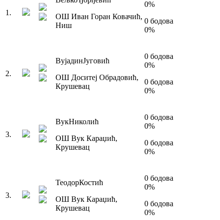
0
%
1
.
ОШ Иван Горан Ковачић
,
0
бодова
Ниш
0
%
0
бодова
Вујадин
Југовић
0
%
2
.
ОШ Доситеј Обрадовић
,
0
бодова
Крушевац
0
%
0
бодова
Вук
Николић
0
%
3
.
ОШ Вук Караџић
,
0
бодова
Крушевац
0
%
0
бодова
Теодор
Костић
0
%
3
.
ОШ Вук Караџић
,
0
бодова
Крушевац
0
%