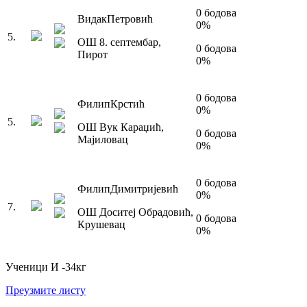
0
бодова
Видак
Петровић
0
%
5
.
ОШ 8. септембар
,
0
бодова
Пирот
0
%
0
бодова
Филип
Крстић
0
%
5
.
ОШ Вук Караџић
,
0
бодова
Мајиловац
0
%
0
бодова
Филип
Димитријевић
0
%
7
.
ОШ Доситеј Обрадовић
,
0
бодова
Крушевац
0
%
Ученици И
-34
кг
Преузмите листу