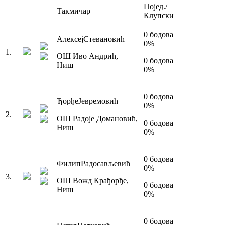
Појед./
Такмичар
Клупски
0
бодова
Алексеј
Стевановић
0
%
1
.
ОШ Иво Андрић
,
0
бодова
Ниш
0
%
0
бодова
Ђорђе
Јевремовић
0
%
2
.
ОШ Радоје Домановић
,
0
бодова
Ниш
0
%
0
бодова
Филип
Радосављевић
0
%
3
.
ОШ Вожд Крађорђе
,
0
бодова
Ниш
0
%
0
бодова