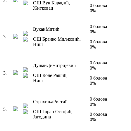
2
.
ОШ Вук Караџић
,
0
бодова
Житковац
0
%
0
бодова
Вукан
Митић
0
%
3
.
ОШ Бранко Миљковић
,
0
бодова
Ниш
0
%
0
бодова
Душан
Димитријевић
0
%
3
.
ОШ Коле Рашић
,
0
бодова
Ниш
0
%
0
бодова
Страхиња
Ристић
0
%
5
.
ОШ Горан Остојић
,
0
бодова
Јагодина
0
%