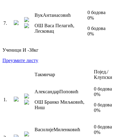
0
бодова
Вук
Антанасовић
0
%
7
.
ОШ Васа Пелагић
,
0
бодова
Лесковац
0
%
Ученици И
-38
кг
Преузмите листу
Појед./
Такмичар
Клупски
0
бодова
Александар
Поповић
0
%
1
.
ОШ Бранко Миљковић
,
0
бодова
Ниш
0
%
0
бодова
Василије
Миленковић
0
%