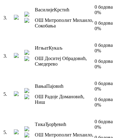
0
бодова
Василије
Крстић
0
%
3
.
ОШ Митрополит Михаило
,
0
бодова
Сокобања
0
%
0
бодова
Игњат
Кукаљ
0
%
3
.
ОШ Доситеј Обрадовић
,
0
бодова
Смедерево
0
%
0
бодова
Вања
Пајовић
0
%
5
.
ОШ Радоје Домановић
,
0
бодова
Ниш
0
%
0
бодова
Тика
Ђорђевић
0
%
5
.
ОШ Митрополит Михаило
,
0
бодова