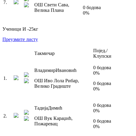
7
.
ОШ Свети Сава
,
0
бодова
Велика Плана
0
%
Ученици И
-25
кг
Преузмите листу
Појед./
Такмичар
Клупски
0
бодова
Владимир
Ивановић
0
%
1
.
ОШ Иво Лола Рибар
,
0
бодова
Велико Градиште
0
%
0
бодова
Тадија
Димић
0
%
2
.
ОШ Вук Караџић
,
0
бодова
Пожаревац
0
%