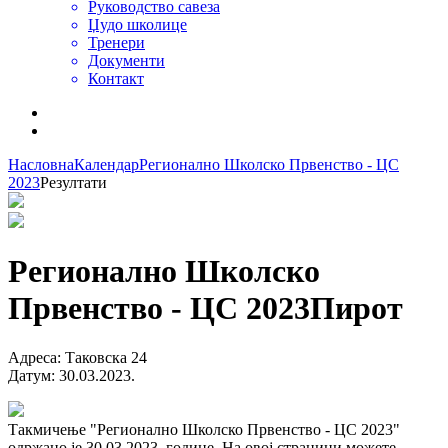
Руководство савеза
Џудо школице
Тренери
Документи
Контакт
Насловна
Календар
Регионално Школско Првенство - ЦС
2023
Резултати
Регионално Школско
Првенство - ЦС 2023
Пирот
Адреса
:
Таковска 24
Датум
:
30.03.2023.
Такмичење "Регионално Школско Првенство - ЦС 2023"
одржано је 30.03.2023. године. На овој страници можете