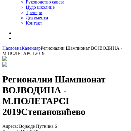
Руководство савеза
Џудо школице
Тренери
Документи
Контакт
Насловна
Календар
Регионални Шампионат ВОЈВОДИНА -
М.ПОЛЕТАРCI 2019
Регионални Шампионат
ВОЈВОДИНА -
М.ПОЛЕТАРCI
2019
Степановићево
Адреса
:
Војводе Путника 6