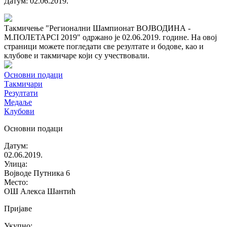
Датум
:
02.06.2019.
Такмичење "Регионални Шампионат ВОЈВОДИНА -
М.ПОЛЕТАРCI 2019" одржано је 02.06.2019. године. На овој
страници можете погледати све резултате и бодове, као и
клубове и такмичаре који су учествовали.
Основни подаци
Такмичари
Резултати
Медаље
Клубови
Основни подаци
Датум
:
02.06.2019.
Улица
:
Војводе Путника 6
Место
:
ОШ Алекса Шантић
Пријаве
Укупно
: