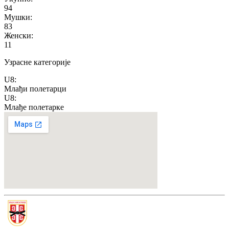
94
Мушки
:
83
Женски
:
11
Узрасне категорије
U8
:
Млађи полетарци
U8
:
Млађе полетарке