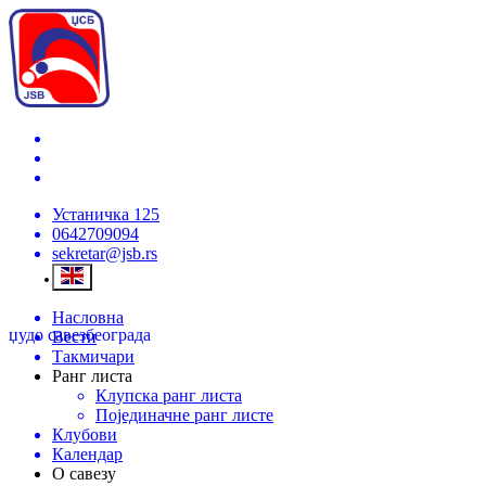
Устаничка 125
0642709094
sekretar@jsb.rs
Насловна
џудо савез
београда
Вести
Такмичари
Ранг листа
Клупска ранг листа
Појединачне ранг листе
Клубови
Календар
О савезу