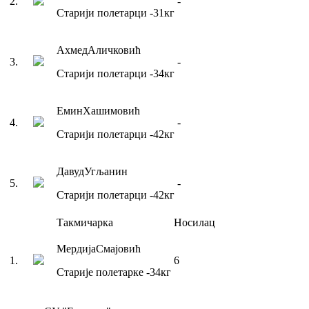
2
.
-
Старији полетарци
-31
кг
Ахмед
Аличковић
3
.
-
Старији полетарци
-34
кг
Емин
Хашимовић
4
.
-
Старији полетарци
-42
кг
Давуд
Угљанин
5
.
-
Старији полетарци
-42
кг
Такмичарка
Носилац
Мердија
Смајовић
1
.
6
Старије полетарке
-34
кг