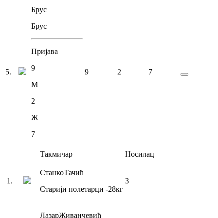
Брус
Брус
Пријава
9
5
.
9
2
7
М
2
Ж
7
Такмичар
Носилац
Станко
Тачић
1
.
3
Старији полетарци
-28
кг
Лазар
Живанчевић