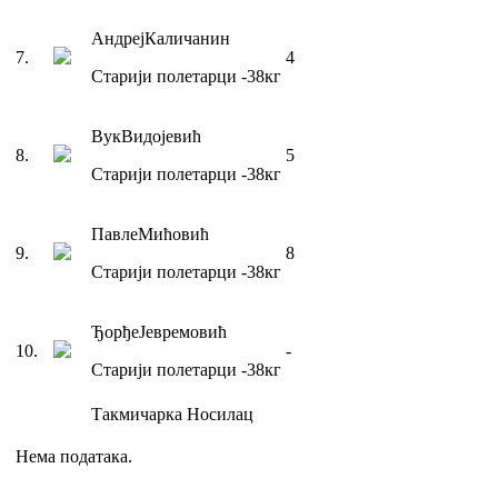
Андреј
Каличанин
7
.
4
Старији полетарци
-38
кг
Вук
Видојевић
8
.
5
Старији полетарци
-38
кг
Павле
Мићовић
9
.
8
Старији полетарци
-38
кг
Ђорђе
Јевремовић
10
.
-
Старији полетарци
-38
кг
Такмичарка
Носилац
Нема података.