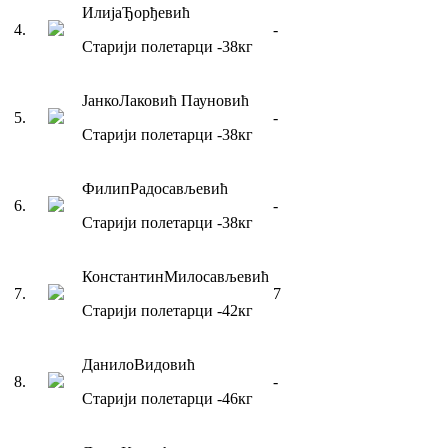
Илија
Ђорђевић
4
.
-
Старији полетарци
-38
кг
Јанко
Лаковић Пауновић
5
.
-
Старији полетарци
-38
кг
Филип
Радосављевић
6
.
-
Старији полетарци
-38
кг
Константин
Милосављевић
7
.
7
Старији полетарци
-42
кг
Данило
Видовић
8
.
-
Старији полетарци
-46
кг