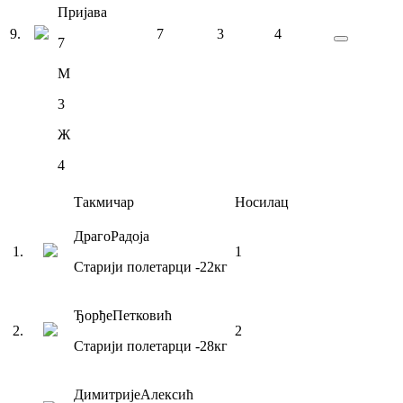
Пријава
9
.
7
3
4
7
М
3
Ж
4
Такмичар
Носилац
Драго
Радоја
1
.
1
Старији полетарци
-22
кг
Ђорђе
Петковић
2
.
2
Старији полетарци
-28
кг
Димитрије
Алексић