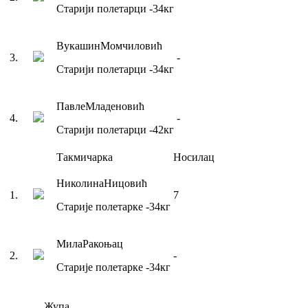
Старији полетарци
-34
кг
Вукашин
Момчиловић
3
.
-
Старији полетарци
-34
кг
Павле
Младеновић
4
.
-
Старији полетарци
-42
кг
Такмичарка
Носилац
Николина
Ницовић
1
.
7
Старије полетарке
-34
кг
Мила
Ракоњац
2
.
-
Старије полетарке
-34
кг
Жупа