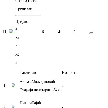
СУ "Еxтреме"
Крушевац
Пријава
6
11
.
6
4
2
М
4
Ж
2
Такмичар
Носилац
Алекса
Миладиновић
1
.
-
Старији полетарци
-34
кг
Никола
Гајић
2
.
-