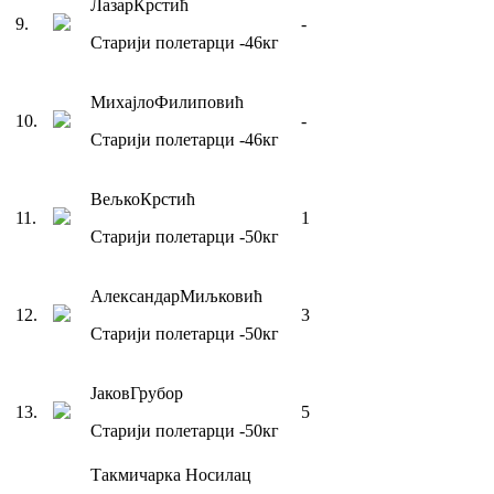
Лазар
Крстић
9
.
-
Старији полетарци
-46
кг
Михајло
Филиповић
10
.
-
Старији полетарци
-46
кг
Вељко
Крстић
11
.
1
Старији полетарци
-50
кг
Александар
Миљковић
12
.
3
Старији полетарци
-50
кг
Јаков
Грубор
13
.
5
Старији полетарци
-50
кг
Такмичарка
Носилац