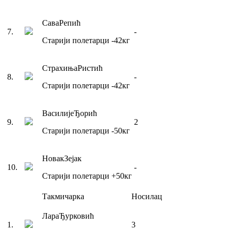
Сава
Репић
7
.
-
Старији полетарци
-42
кг
Страхиња
Ристић
8
.
-
Старији полетарци
-42
кг
Василије
Ђорић
9
.
2
Старији полетарци
-50
кг
Новак
Зејак
10
.
-
Старији полетарци
+50
кг
Такмичарка
Носилац
Лара
Ђурковић
1
.
3