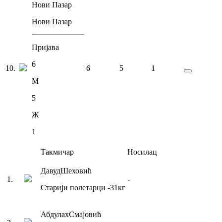
Нови Пазар
Нови Пазар
Пријава
6
10
.
6
5
1
М
5
Ж
1
Такмичар
Носилац
Давуд
Шеховић
1
.
-
Старији полетарци
-31
кг
Абдулах
Смајовић