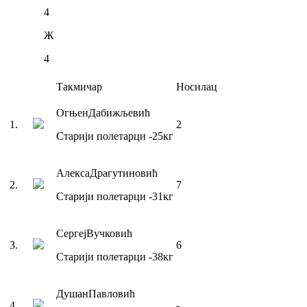
4
Ж
4
Такмичар
Носилац
Огњен
Дабижљевић
1
.
2
Старији полетарци
-25
кг
Алекса
Драгутиновић
2
.
7
Старији полетарци
-31
кг
Сергеј
Вучковић
3
.
6
Старији полетарци
-38
кг
Душан
Павловић
4
.
-