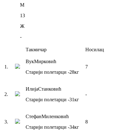
М
13
Ж
-
Такмичар
Носилац
Вук
Мирковић
1
.
7
Старији полетарци
-28
кг
Илија
Станковић
2
.
-
Старији полетарци
-31
кг
Стефан
Миленковић
3
.
8
Старији полетарци
-34
кг