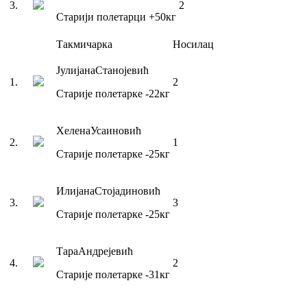
3
.
2
Старији полетарци
+50
кг
Такмичарка
Носилац
Јулијана
Станојевић
1
.
2
Старије полетарке
-22
кг
Хелена
Усаиновић
2
.
1
Старије полетарке
-25
кг
Илијана
Стојадиновић
3
.
3
Старије полетарке
-25
кг
Тара
Андрејевић
4
.
2
Старије полетарке
-31
кг