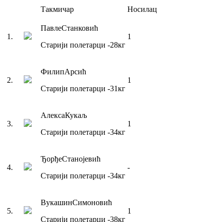
Такмичар
Носилац
Павле
Станковић
1
.
1
Старији полетарци
-28
кг
Филип
Арсић
2
.
1
Старији полетарци
-31
кг
Алекса
Кукаљ
3
.
1
Старији полетарци
-34
кг
Ђорђе
Станојевић
4
.
-
Старији полетарци
-34
кг
Вукашин
Симоновић
5
.
1
Старији полетарци
-38
кг