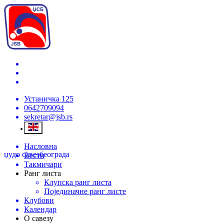
Устаничка 125
0642709094
sekretar@jsb.rs
Насловна
џудо савез
београда
Вести
Такмичари
Ранг листа
Клупска ранг листа
Појединачне ранг листе
Клубови
Календар
О савезу