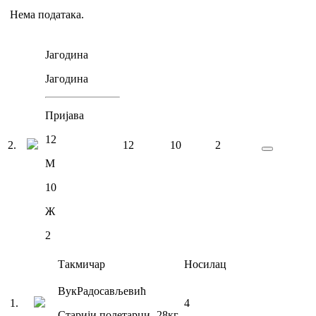
Нема података.
Јагодина
Јагодина
Пријава
12
2
.
12
10
2
М
10
Ж
2
Такмичар
Носилац
Вук
Радосављевић
1
.
4
Старији полетарци
-28
кг