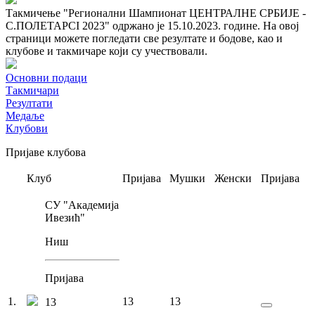
Такмичење "Регионални Шампионат ЦЕНТРАЛНЕ СРБИЈЕ -
С.ПОЛЕТАРCI 2023" одржано је 15.10.2023. године. На овој
страници можете погледати све резултате и бодове, као и
клубове и такмичаре који су учествовали.
Основни подаци
Такмичари
Резултати
Медаље
Клубови
Пријаве клубова
Клуб
Пријава
Мушки
Женски
Пријава
СУ "Академија
Ивезић"
Ниш
Пријава
1
.
13
13
13