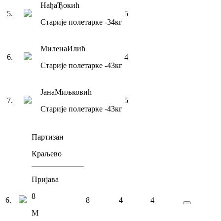
Нађа
Ђокић
5
.
5
Старије полетарке
-34
кг
Милена
Илић
6
.
4
Старије полетарке
-43
кг
Јана
Миљковић
7
.
5
Старије полетарке
-43
кг
Партизан
Краљево
Пријава
8
6
.
8
4
4
М