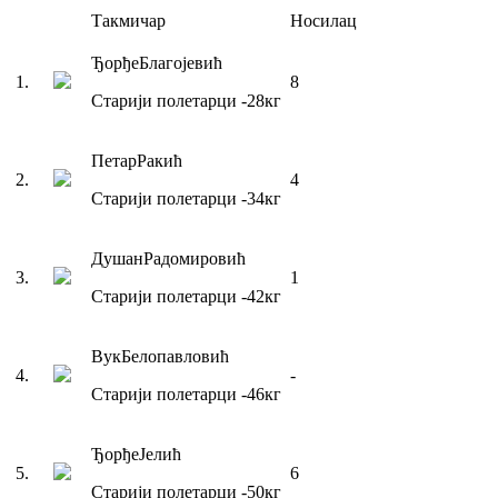
Такмичар
Носилац
Ђорђе
Благојевић
1
.
8
Старији полетарци
-28
кг
Петар
Ракић
2
.
4
Старији полетарци
-34
кг
Душан
Радомировић
3
.
1
Старији полетарци
-42
кг
Вук
Белопавловић
4
.
-
Старији полетарци
-46
кг
Ђорђе
Јелић
5
.
6
Старији полетарци
-50
кг