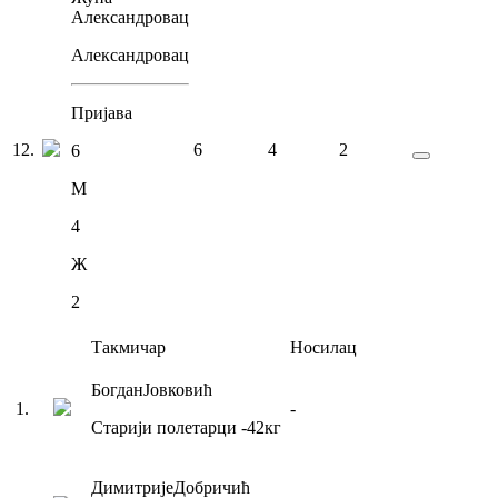
Александровац
Александровац
Пријава
12
.
6
4
2
6
М
4
Ж
2
Такмичар
Носилац
Богдан
Јовковић
1
.
-
Старији полетарци
-42
кг
Димитрије
Добричић