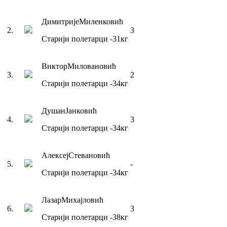
Димитрије
Миленковић
2
.
3
Старији полетарци
-31
кг
Виктор
Миловановић
3
.
2
Старији полетарци
-34
кг
Душан
Јанковић
4
.
3
Старији полетарци
-34
кг
Алексеј
Стевановић
5
.
-
Старији полетарци
-34
кг
Лазар
Михајловић
6
.
3
Старији полетарци
-38
кг