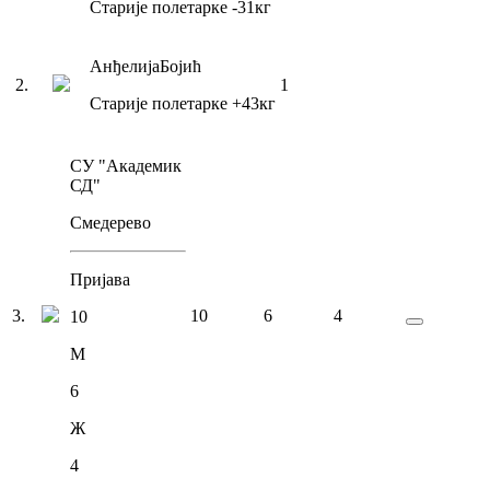
Старије полетарке
-31
кг
Анђелија
Бојић
2
.
1
Старије полетарке
+43
кг
СУ "Академик
СД"
Смедерево
Пријава
3
.
10
6
4
10
М
6
Ж
4