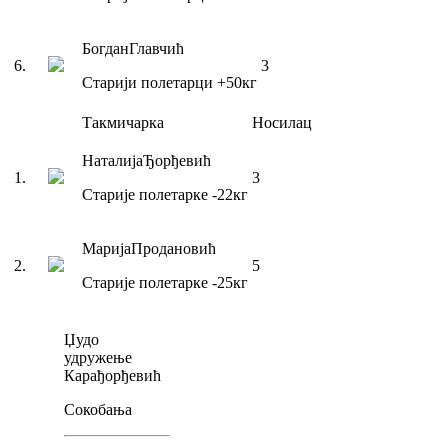
Богдан
Главчић
6
.
3
Старији полетарци
+50
кг
Такмичарка
Носилац
Наталија
Ђорђевић
1
.
3
Старије полетарке
-22
кг
Марија
Продановић
2
.
5
Старије полетарке
-25
кг
Џудо
удружење
Карађорђевић
Сокобања