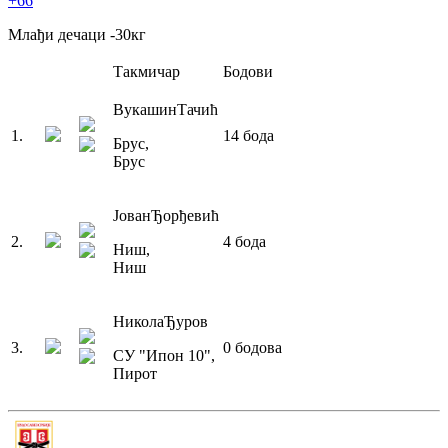
+66
Млађи дечаци
-30
кг
Такмичар
Бодови
Вукашин
Тачић
1
.
14
бода
Брус
,
Брус
Јован
Ђорђевић
2
.
4
бода
Ниш
,
Ниш
Никола
Ђуров
3
.
0
бодова
СУ "Ипон 10"
,
Пирот