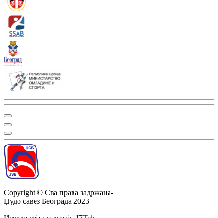
Copyright ©
Сва права задржана
-
Џудо савез Београда
2023
Израда сајта и дизајн
-
I7Teh