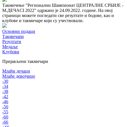
Такмичење "Регионални Шампионат ЦЕНТРАЛНЕ СРБИЈЕ -
М.ДЕЧАCI 2022" одржано је 24.09.2022. године. На овој
страници можете погледати све резултате и бодове, као и
клубове и такмичаре који су учествовали.
Основни подаци
Такмичари
Резултати
Медаље
Клубови
Пријављени такмичари
Млађи дечаци
Млађе девојчице
-30
-34
-38
-42
-46
-50
-55
-60
-66