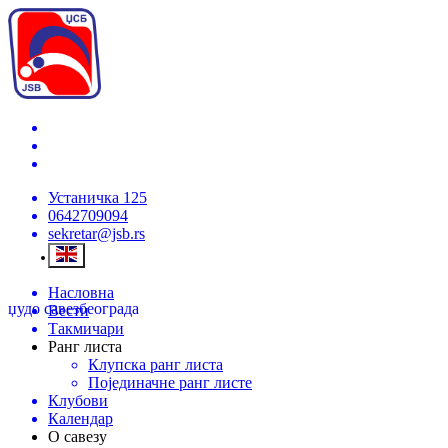
Устаничка 125
0642709094
sekretar@jsb.rs
Насловна
џудо савез
београда
Вести
Такмичари
Ранг листа
Клупска ранг листа
Појединачне ранг листе
Клубови
Календар
О савезу