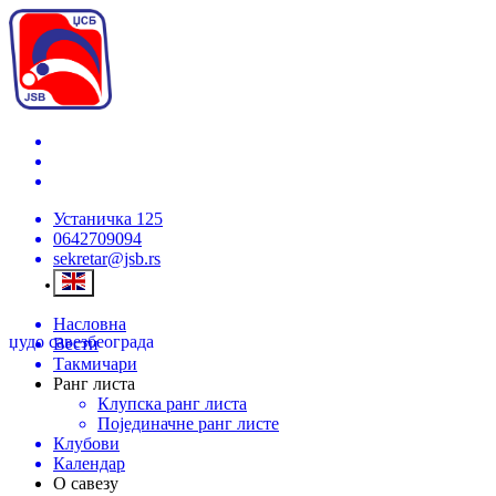
Устаничка 125
0642709094
sekretar@jsb.rs
Насловна
џудо савез
београда
Вести
Такмичари
Ранг листа
Клупска ранг листа
Појединачне ранг листе
Клубови
Календар
О савезу