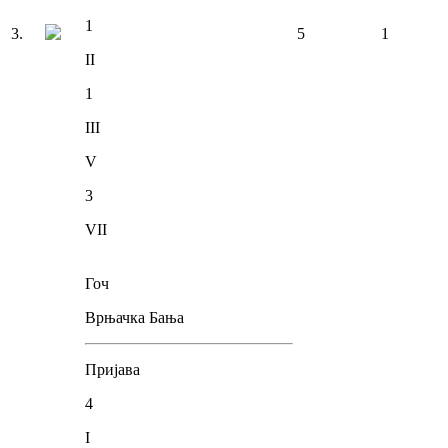
1
3
.
5
1
II
1
III
V
3
VII
Гоч
Врњачка Бања
Пријава
4
I