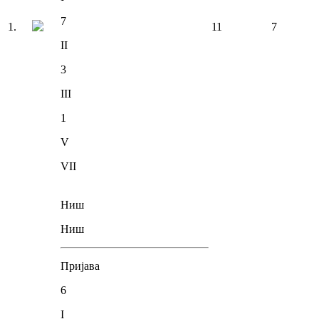
7
1
.
11
7
II
3
III
1
V
VII
Ниш
Ниш
Пријава
6
I