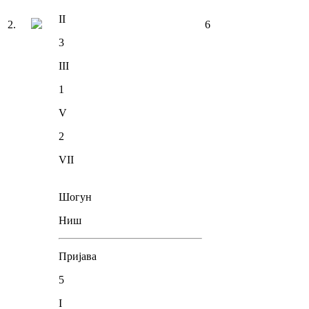
II
2
.
6
3
III
1
V
2
VII
Шогун
Ниш
Пријава
5
I