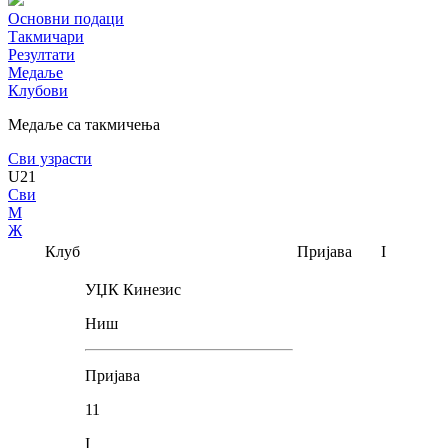
Основни подаци
Такмичари
Резултати
Медаље
Клубови
Медаље са такмичења
Сви узрасти
U21
Сви
М
Ж
Клуб
Пријава
I
УЏК Кинезис
Ниш
Пријава
11
I