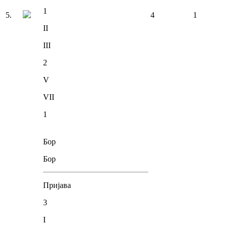
1
5
.
4
1
II
III
2
V
VII
1
Бор
Бор
Пријава
3
I