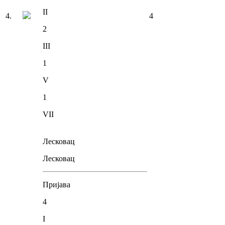
II
4
.
4
2
III
1
V
1
VII
Лесковац
Лесковац
Пријава
4
I