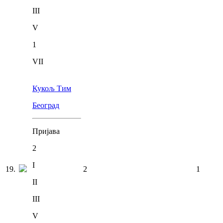
III
V
1
VII
Кукољ Тим
Београд
Пријава
2
I
19
.
2
1
II
III
V