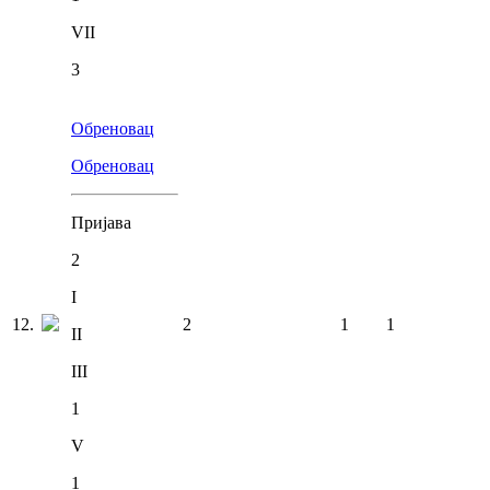
VII
3
Обреновац
Обреновац
Пријава
2
I
12
.
2
1
1
II
III
1
V
1