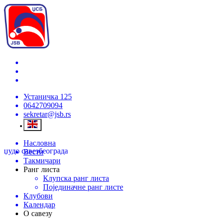
Устаничка 125
0642709094
sekretar@jsb.rs
Насловна
џудо савез
београда
Вести
Такмичари
Ранг листа
Клупска ранг листа
Појединачне ранг листе
Клубови
Календар
О савезу