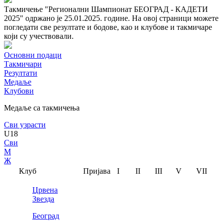
Такмичење "Регионални Шампионат БЕОГРАД - КАДЕТИ
2025" одржано је 25.01.2025. године. На овој страници можете
погледати све резултате и бодове, као и клубове и такмичаре
који су учествовали.
Основни подаци
Такмичари
Резултати
Медаље
Клубови
Медаље са такмичења
Сви узрасти
U18
Сви
М
Ж
Клуб
Пријава
I
II
III
V
VII
Црвена
Звезда
Београд