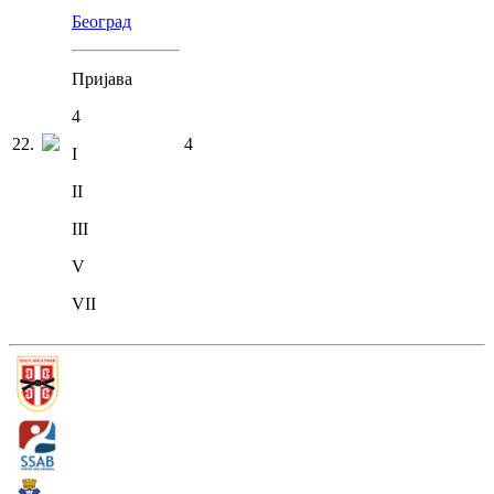
Београд
Пријава
4
22
.
4
I
II
III
V
VII