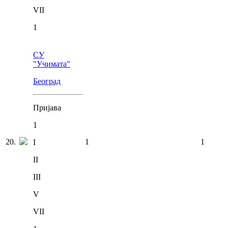
VII
1
СУ
"Учимата"
Београд
Пријава
1
20
.
1
1
I
II
III
V
VII