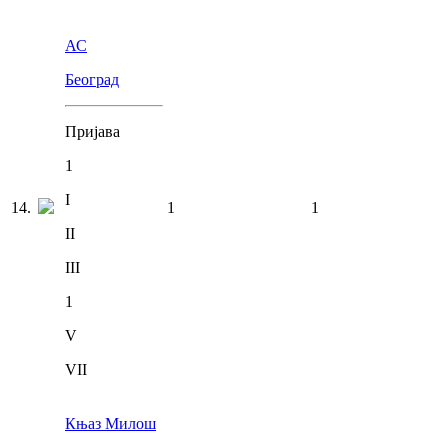
АС
Београд
Пријава
1
I
14
.
1
1
II
III
1
V
VII
Књаз Милош