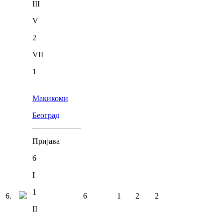
III
V
2
VII
1
Макикоми
Београд
Пријава
6
I
1
6
.
6
1
2
2
II