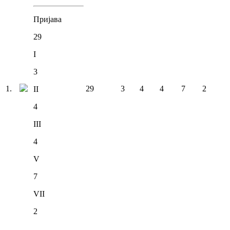
Пријава
29
I
3
1
.
29
3
4
4
7
2
II
4
III
4
V
7
VII
2