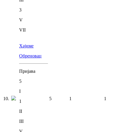
3
V
VII
Хајиме
Обреновац
Пријава
5
I
10
.
5
1
1
1
II
III
V