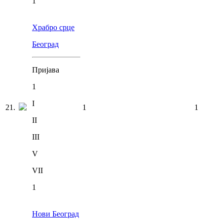
1
Храбро срце
Београд
Пријава
1
I
21
.
1
1
II
III
V
VII
1
Нови Београд