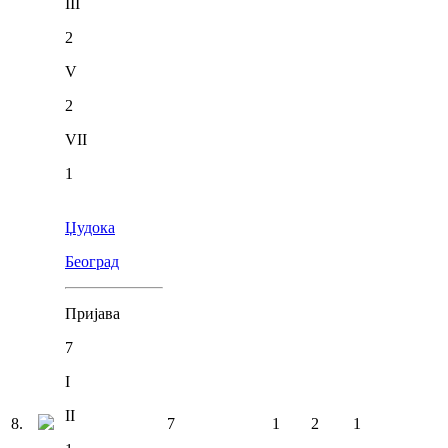
III
2
V
2
VII
1
Џудока
Београд
Пријава
7
I
II
8
.
7
1
2
1