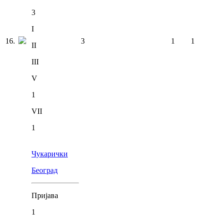
3
I
16
.
3
1
1
II
III
V
1
VII
1
Чукарички
Београд
Пријава
1