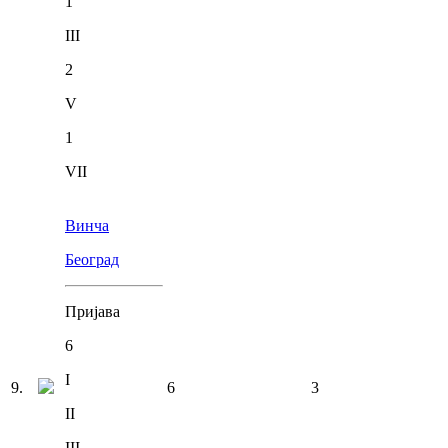
1
III
2
V
1
VII
Винча
Београд
Пријава
6
I
9
.
6
3
II
III