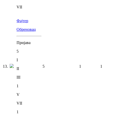
VII
Фајтер
Обреновац
Пријава
5
I
13
.
5
1
1
II
III
1
V
VII
1