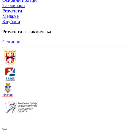
Основни подаци
Такмичари
Резултати
Медаље
Клубови
Резултати са такмичења
Сениори