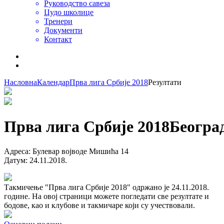
Руководство савеза
Џудо школице
Тренери
Документи
Контакт
Насловна
Календар
Прва лига Србије 2018
Резултати
Прва лига Србије 2018
Београ
Адреса
:
Булевар војводе Мишића 14
Датум
:
24.11.2018.
Такмичење "Прва лига Србије 2018" одржано је 24.11.2018.
године. На овој страници можете погледати све резултате и
бодове, као и клубове и такмичаре који су учествовали.