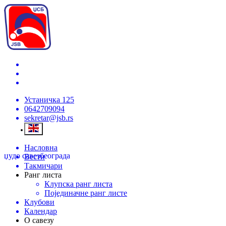
Устаничка 125
0642709094
sekretar@jsb.rs
Насловна
џудо савез
београда
Вести
Такмичари
Ранг листа
Клупска ранг листа
Појединачне ранг листе
Клубови
Календар
О савезу