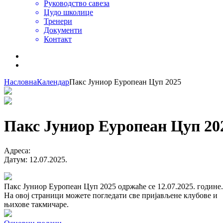
Руководство савеза
Џудо школице
Тренери
Документи
Контакт
Насловна
Календар
Пакс Јуниор Еуропеан Цуп 2025
Пакс Јуниор Еуропеан Цуп 20
Адреса
:
Датум
:
12.07.2025.
Пакс Јуниор Еуропеан Цуп 2025 одржаће се 12.07.2025. године.
На овој страници можете погледати све пријављене клубове и
њихове такмичаре.