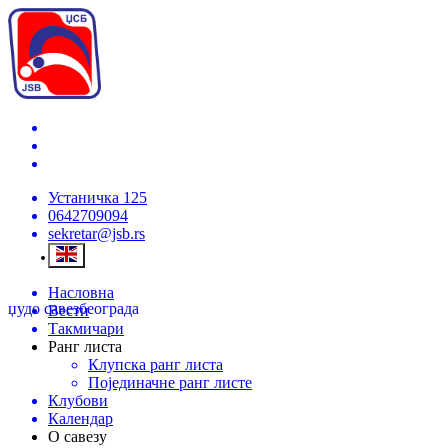
Устаничка 125
0642709094
sekretar@jsb.rs
Насловна
џудо савез
београда
Вести
Такмичари
Ранг листа
Клупска ранг листа
Појединачне ранг листе
Клубови
Календар
О савезу