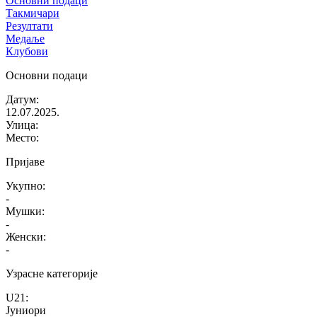
Основни подаци
Такмичари
Резултати
Медаље
Клубови
Основни подаци
Датум
:
12.07.2025.
Улица
:
Место
:
Пријаве
Укупно
:
-
Мушки
:
-
Женски
:
-
Узрасне категорије
U21
:
Јуниори