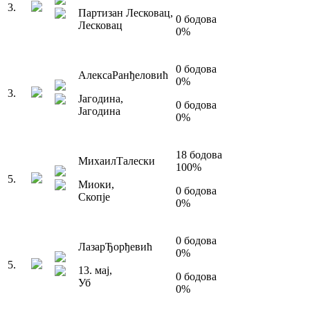
3
.
Партизан Лесковац
,
0
бодова
Лесковац
0
%
0
бодова
Алекса
Ранђеловић
0
%
3
.
Јагодина
,
0
бодова
Јагодина
0
%
18
бодова
Михаил
Талески
100
%
5
.
Миоки
,
0
бодова
Скопје
0
%
0
бодова
Лазар
Ђорђевић
0
%
5
.
13. мај
,
0
бодова
Уб
0
%