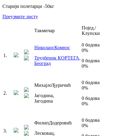
Старији полетарци
-50
кг
Преузмите листу
Појед./
Такмичар
Клупски
0
бодова
Николаос
Комнос
0
%
1
.
Трудбеник КОРТЕГА
,
0
бодова
Београд
0
%
0
бодова
Михајло
Ђуричић
0
%
2
.
Јагодина
,
0
бодова
Јагодина
0
%
0
бодова
Филип
Додеровић
0
%
3
.
Лесковац
,
0
бодова