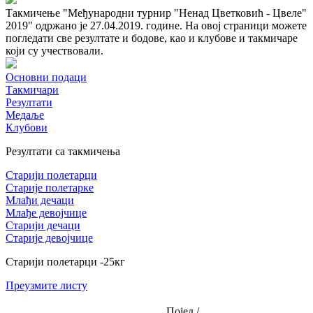
Такмичење "Међународни турнир "Ненад Цветковић - Цвеле"
2019" одржано је 27.04.2019. године. На овој страници можете
погледати све резултате и бодове, као и клубове и такмичаре
који су учествовали.
Основни подаци
Такмичари
Резултати
Медаље
Клубови
Резултати са такмичења
Старији полетарци
Старије полетарке
Млађи дечаци
Млађе девојчице
Старији дечаци
Старије девојчице
Старији полетарци
-25
кг
Преузмите листу
Појед./