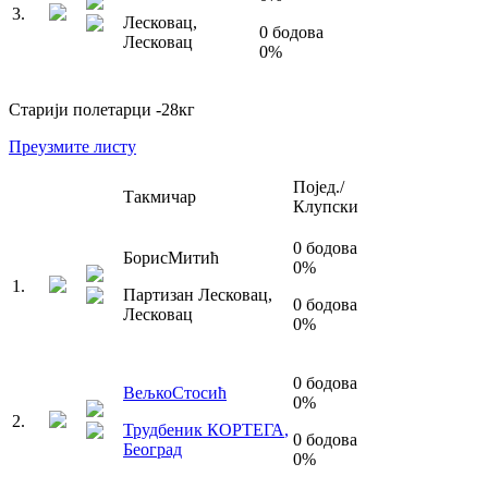
3
.
Лесковац
,
0
бодова
Лесковац
0
%
Старији полетарци
-28
кг
Преузмите листу
Појед./
Такмичар
Клупски
0
бодова
Борис
Митић
0
%
1
.
Партизан Лесковац
,
0
бодова
Лесковац
0
%
0
бодова
Вељко
Стосић
0
%
2
.
Трудбеник КОРТЕГА
,
0
бодова
Београд
0
%