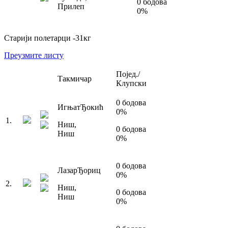
0
бодова
Прилеп
0
%
Старији полетарци
-31
кг
Преузмите листу
Појед./
Такмичар
Клупски
0
бодова
Игњат
Ђокић
0
%
1
.
Ниш
,
0
бодова
Ниш
0
%
0
бодова
Лазар
Ђориц
0
%
2
.
Ниш
,
0
бодова
Ниш
0
%