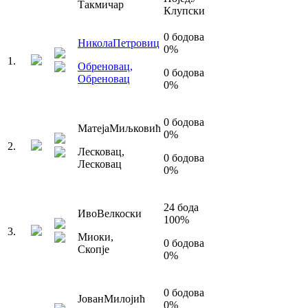
Такмичар
Клупски
0
бодова
Никола
Петровиц
0
%
1
.
Обреновац
,
0
бодова
Обреновац
0
%
0
бодова
Матеја
Миљковић
0
%
2
.
Лесковац
,
0
бодова
Лесковац
0
%
24
бода
Иво
Велкоски
100
%
3
.
Миоки
,
0
бодова
Скопје
0
%
0
бодова
Јован
Милојић
0
%