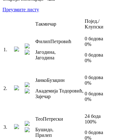
Преузмите листу
Појед./
Такмичар
Клупски
0
бодова
Филип
Петровић
0
%
1
.
Јагодина
,
0
бодова
Јагодина
0
%
0
бодова
Јанко
Бузаџин
0
%
2
.
Академија Тодоровић
,
0
бодова
Зајечар
0
%
24
бода
Тео
Петрески
100
%
3
.
Бушидо
,
0
бодова
Прилеп
0
%