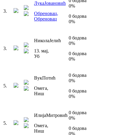
0
бодова
Лука
Јовановић
0
%
3
.
Обреновац
,
0
бодова
Обреновац
0
%
0
бодова
Никола
Јелић
0
%
3
.
13. мај
,
0
бодова
Уб
0
%
0
бодова
Вук
Потић
0
%
5
.
Омега
,
0
бодова
Ниш
0
%
0
бодова
Илија
Митровић
0
%
5
.
Омега
,
0
бодова
Ниш
0
%