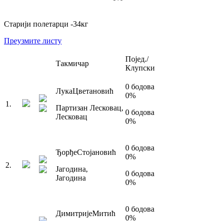
Старији полетарци
-34
кг
Преузмите листу
Појед./
Такмичар
Клупски
0
бодова
Лука
Цветановић
0
%
1
.
Партизан Лесковац
,
0
бодова
Лесковац
0
%
0
бодова
Ђорђе
Стојановић
0
%
2
.
Јагодина
,
0
бодова
Јагодина
0
%
0
бодова
Димитрије
Митић
0
%