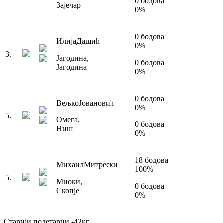
0
бодова
Зајечар
0
%
0
бодова
Илија
Дашић
0
%
3
.
Јагодина
,
0
бодова
Јагодина
0
%
0
бодова
Вељко
Јовановић
0
%
5
.
Омега
,
0
бодова
Ниш
0
%
18
бодова
Михаил
Митрески
100
%
5
.
Миоки
,
0
бодова
Скопје
0
%
Старији полетарци
-42
кг