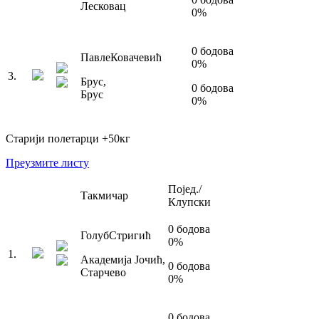
Лесковац
0
%
0
бодова
Павле
Ковачевић
0
%
3
.
Брус
,
0
бодова
Брус
0
%
Старији полетарци
+50
кг
Преузмите листу
Појед./
Такмичар
Клупски
0
бодова
Голуб
Стригић
0
%
1
.
Академија Јочић
,
0
бодова
Старчево
0
%
0
бодова