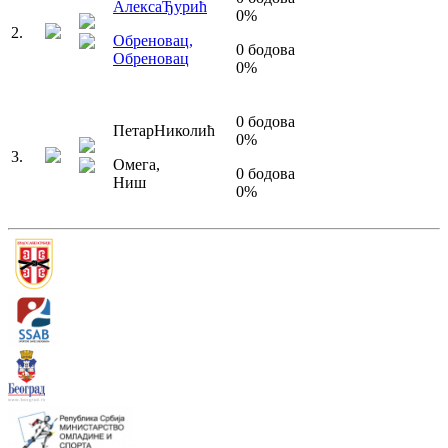
Алекса
Ђурић
0
%
2
.
Обреновац
,
0
бодова
Обреновац
0
%
0
бодова
Петар
Николић
0
%
3
.
Омега
,
0
бодова
Ниш
0
%