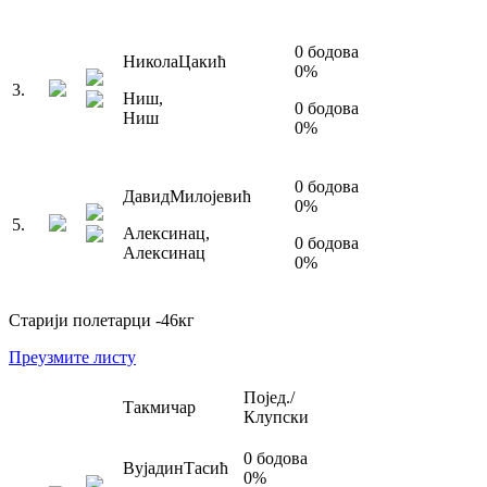
0
бодова
Никола
Цакић
0
%
3
.
Ниш
,
0
бодова
Ниш
0
%
0
бодова
Давид
Милојевић
0
%
5
.
Алексинац
,
0
бодова
Алексинац
0
%
Старији полетарци
-46
кг
Преузмите листу
Појед./
Такмичар
Клупски
0
бодова
Вујадин
Тасић
0
%