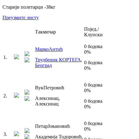
Старији полетарци
-38
кг
Преузмите листу
Појед./
Такмичар
Клупски
0
бодова
Марко
Антић
0
%
1
.
Трудбеник КОРТЕГА
,
0
бодова
Београд
0
%
0
бодова
Вук
Петровић
0
%
2
.
Алексинац
,
0
бодова
Алексинац
0
%
0
бодова
Петар
Јовановић
0
%
3
.
Академија Тодоровић
,