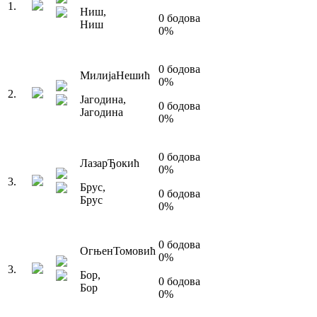
1
.
Ниш
,
0
бодова
Ниш
0
%
0
бодова
Милија
Нешић
0
%
2
.
Јагодина
,
0
бодова
Јагодина
0
%
0
бодова
Лазар
Ђокић
0
%
3
.
Брус
,
0
бодова
Брус
0
%
0
бодова
Огњен
Томовић
0
%
3
.
Бор
,
0
бодова
Бор
0
%