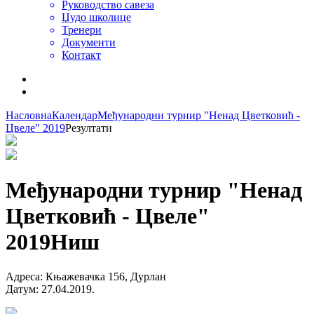
Руководство савеза
Џудо школице
Тренери
Документи
Контакт
Насловна
Календар
Међународни турнир "Ненад Цветковић -
Цвеле" 2019
Резултати
Међународни турнир "Ненад
Цветковић - Цвеле"
2019
Ниш
Адреса
:
Књажевачка 156, Дурлан
Датум
:
27.04.2019.