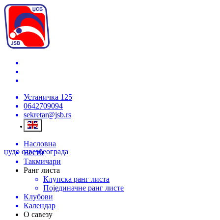
Устаничка 125
0642709094
sekretar@jsb.rs
Насловна
џудо савез
београда
Вести
Такмичари
Ранг листа
Клупска ранг листа
Појединачне ранг листе
Клубови
Календар
О савезу