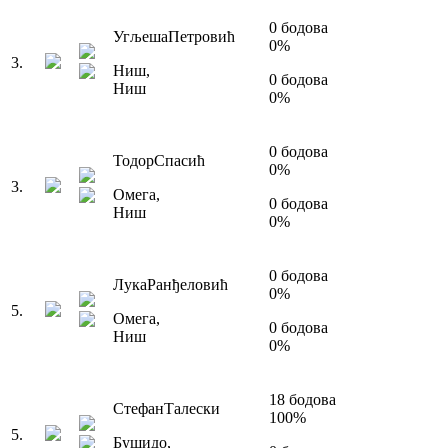
0
бодова
Угљеша
Петровић
0
%
3
.
Ниш
,
0
бодова
Ниш
0
%
0
бодова
Тодор
Спасић
0
%
3
.
Омега
,
0
бодова
Ниш
0
%
0
бодова
Лука
Ранђеловић
0
%
5
.
Омега
,
0
бодова
Ниш
0
%
18
бодова
Стефан
Талески
100
%
5
.
Бушидо
,