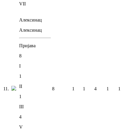
VII
Алексинац
Алексинац
Пријава
8
I
1
II
11
.
8
1
1
4
1
1
1
III
4
V