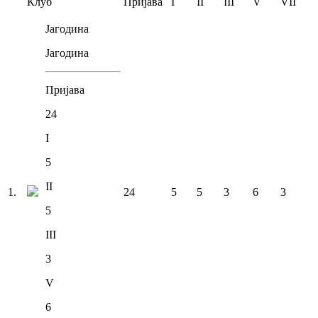
Клуб
Пријава
I
II
III
V
VII
Јагодина
Јагодина
Пријава
24
I
5
II
1
.
24
5
5
3
6
3
5
III
3
V
6