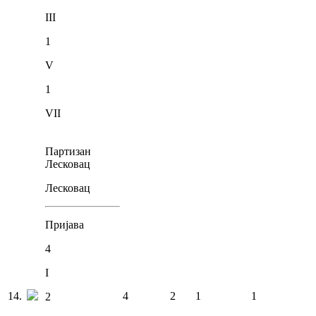
III
1
V
1
VII
Партизан
Лесковац
Лесковац
Пријава
4
I
14
.
4
2
1
1
2