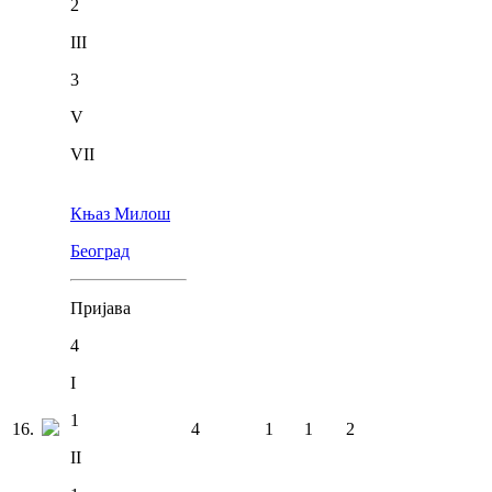
2
III
3
V
VII
Књаз Милош
Београд
Пријава
4
I
1
16
.
4
1
1
2
II