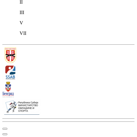
II
III
V
VII