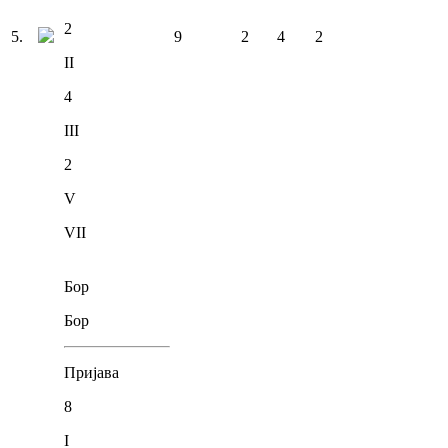
2
5
.
9
2
4
2
II
4
III
2
V
VII
Бор
Бор
Пријава
8
I