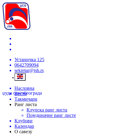
Устаничка 125
0642709094
sekretar@jsb.rs
Насловна
џудо савез
београда
Вести
Такмичари
Ранг листа
Клупска ранг листа
Појединачне ранг листе
Клубови
Календар
О савезу