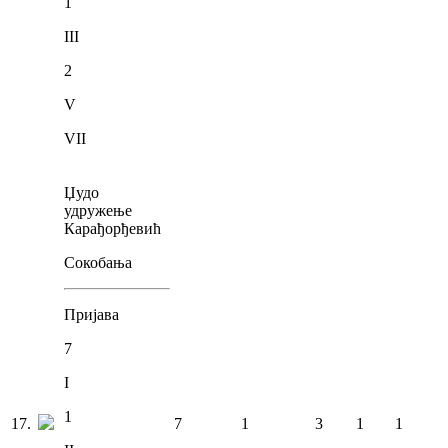
1
III
2
V
VII
Џудо
удружење
Карађорђевић
Сокобања
Пријава
7
I
1
17
.
7
1
3
1
1