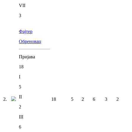
VII
3
Фајтер
Обреновац
Пријава
18
I
5
II
2
.
18
5
2
6
3
2
2
III
6