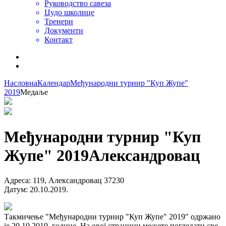
Руководство савеза
Џудо школице
Тренери
Документи
Контакт
Насловна
Календар
Међународни турнир "Куп Жупе"
2019
Медаље
Међународни турнир "Куп
Жупе" 2019
Александровац
Адреса
:
119, Александровац 37230
Датум
:
20.10.2019.
Такмичење "Међународни турнир "Куп Жупе" 2019" одржано
је 20.10.2019. године. На овој страници можете погледати све