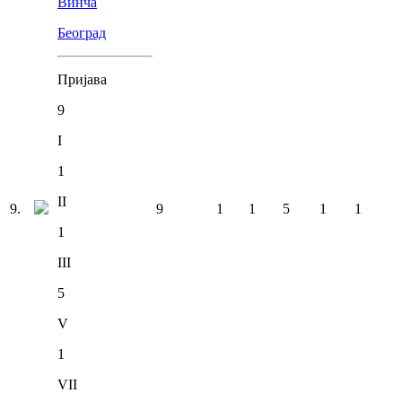
Винча
Београд
Пријава
9
I
1
II
9
.
9
1
1
5
1
1
1
III
5
V
1
VII