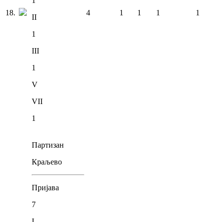
1
18
.
4
1
1
1
1
II
1
III
1
V
VII
1
Партизан
Краљево
Пријава
7
I