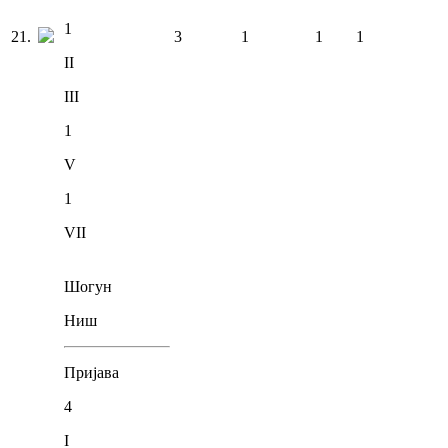
1
21
.
3
1
1
1
II
III
1
V
1
VII
Шогун
Ниш
Пријава
4
I