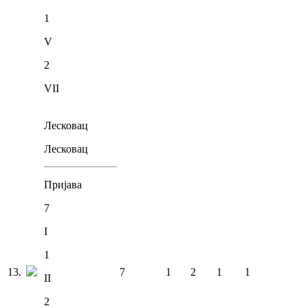
1
V
2
VII
Лесковац
Лесковац
Пријава
7
I
1
13
.
7
1
2
1
1
II
2