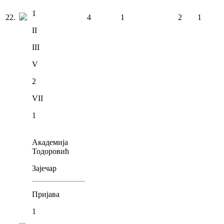
1
22
.
4
1
2
1
II
III
V
2
VII
1
Академија
Тодоровић
Зајечар
Пријава
1