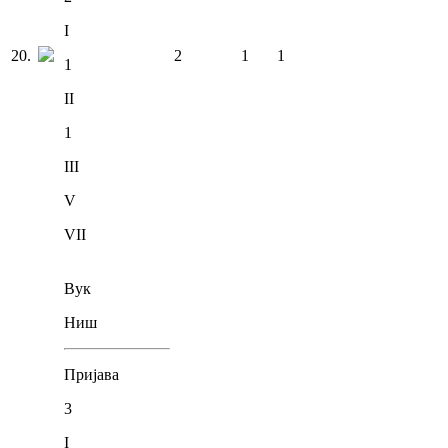
I
20
.
2
1
1
1
II
1
III
V
VII
Вук
Ниш
Пријава
3
I