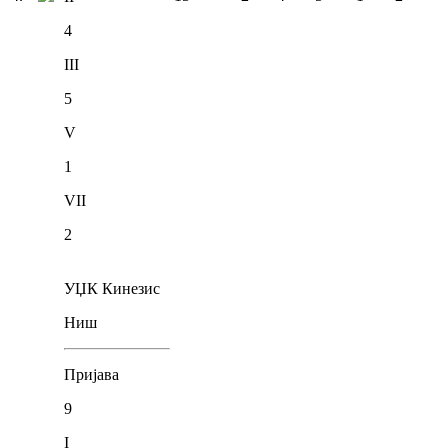
4
III
5
V
1
VII
2
УЏК Кинезис
Ниш
Пријава
9
I