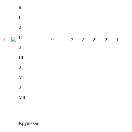
9
I
2
II
7
.
9
2
2
2
2
1
2
III
2
V
2
VII
1
Крушевац