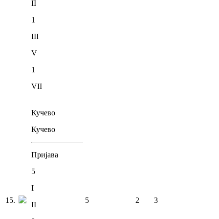
II
1
III
V
1
VII
Кучево
Кучево
Пријава
5
I
15
.
5
2
3
II