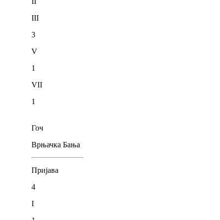
II
III
3
V
1
VII
1
Гоч
Врњачка Бања
Пријава
4
I