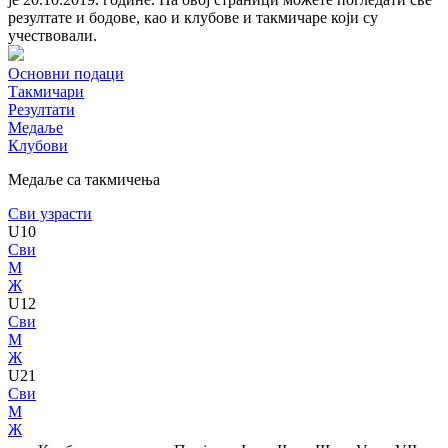
резултате и бодове, као и клубове и такмичаре који су
учествовали.
Основни подаци
Такмичари
Резултати
Медаље
Клубови
Медаље са такмичења
Сви узрасти
U10
Сви
М
Ж
U12
Сви
М
Ж
U21
Сви
М
Ж