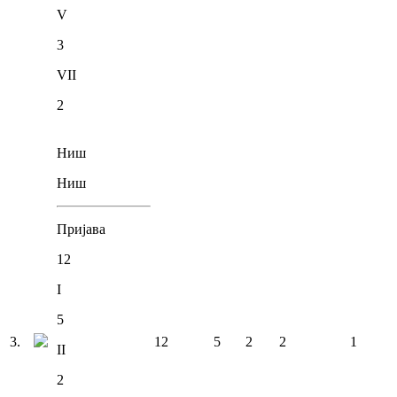
V
3
VII
2
Ниш
Ниш
Пријава
12
I
5
3
.
12
5
2
2
1
II
2