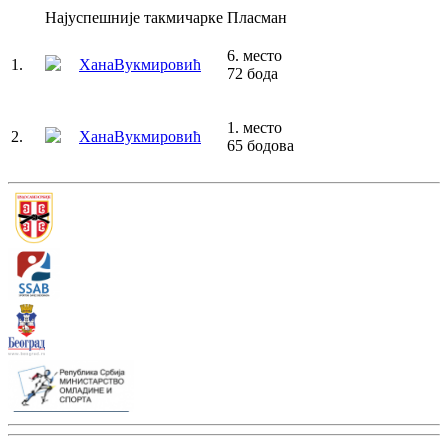
Најуспешније такмичарке
Пласман
6
.
место
1
.
Хана
Вукмировић
72
бода
1
.
место
2
.
Хана
Вукмировић
65
бодова