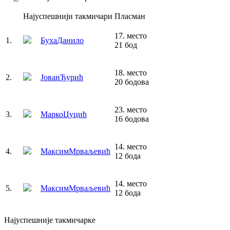
Најуспешнији такмичари
Пласман
17
.
место
1
.
Буха
Данило
21
бод
18
.
место
2
.
Јован
Ђурић
20
бодова
23
.
место
3
.
Марко
Цуцић
16
бодова
14
.
место
4
.
Максим
Мрваљевић
12
бода
14
.
место
5
.
Максим
Мрваљевић
12
бода
Најуспешније такмичарке