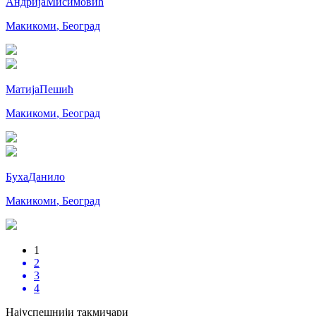
Андрија
Мисимовић
Макикоми
,
Београд
Матија
Пешић
Макикоми
,
Београд
Буха
Данило
Макикоми
,
Београд
1
2
3
4
Најуспешнији такмичари