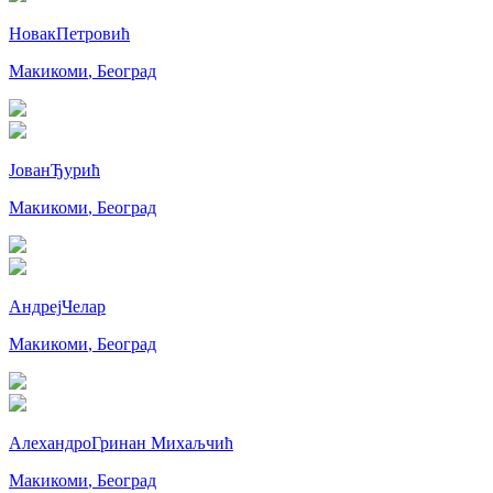
Новак
Петровић
Макикоми
,
Београд
Јован
Ђурић
Макикоми
,
Београд
Андреј
Челар
Макикоми
,
Београд
Алехандро
Гринан Михаљчић
Макикоми
,
Београд