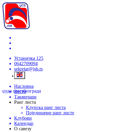
Устаничка 125
0642709094
sekretar@jsb.rs
Насловна
џудо савез
београда
Вести
Такмичари
Ранг листа
Клупска ранг листа
Појединачне ранг листе
Клубови
Календар
О савезу