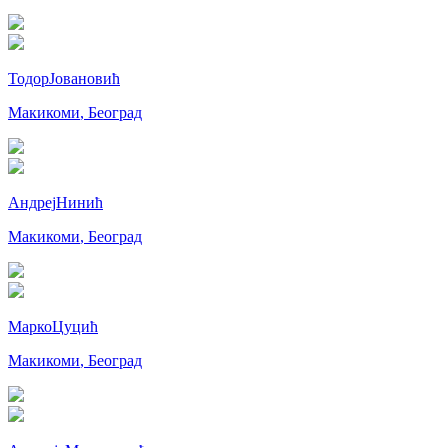
Тодор
Јовановић
Макикоми
,
Београд
Андреј
Нинић
Макикоми
,
Београд
Марко
Цуцић
Макикоми
,
Београд