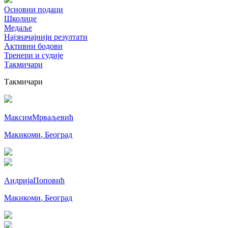
Основни подаци
Школице
Медаље
Најзначајнији резултати
Активни бодови
Тренери и судије
Такмичари
Такмичари
Максим
Мрваљевић
Макикоми
,
Београд
Андрија
Поповић
Макикоми
,
Београд