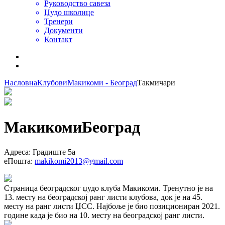
Руководство савеза
Џудо школице
Тренери
Документи
Контакт
Насловна
Клубови
Макикоми - Београд
Такмичари
Макикоми
Београд
Адреса
:
Градиште 5а
еПошта
:
makikomi2013@gmail.com
Страница београдског џудо клуба Макикоми. Тренутно је на
13. месту на београдској ранг листи клубова, док је на 45.
месту на ранг листи ЏСС. Најбоље је био позициониран 2021.
године када је био на 10. месту на београдској ранг листи.