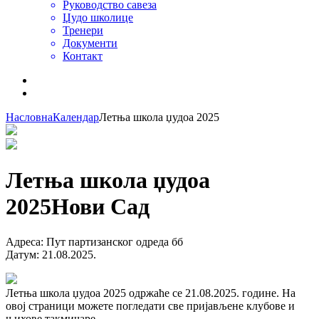
Руководство савеза
Џудо школице
Тренери
Документи
Контакт
Насловна
Календар
Летња школа џудоа 2025
Летња школа џудоа
2025
Нови Сад
Адреса
:
Пут партизанског одреда бб
Датум
:
21.08.2025.
Летња школа џудоа 2025 одржаће се 21.08.2025. године. На
овој страници можете погледати све пријављене клубове и
њихове такмичаре.