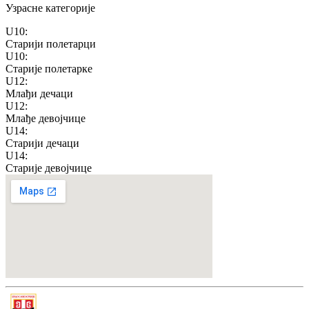
Узрасне категорије
U10
:
Старији полетарци
U10
:
Старије полетарке
U12
:
Млађи дечаци
U12
:
Млађе девојчице
U14
:
Старији дечаци
U14
:
Старије девојчице