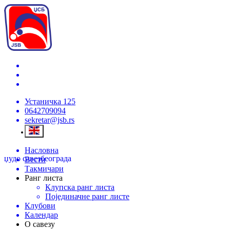
Устаничка 125
0642709094
sekretar@jsb.rs
Насловна
џудо савез
београда
Вести
Такмичари
Ранг листа
Клупска ранг листа
Појединачне ранг листе
Клубови
Календар
О савезу