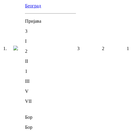
Београд
Пријава
3
I
1
.
3
2
1
2
II
1
III
V
VII
Бор
Бор