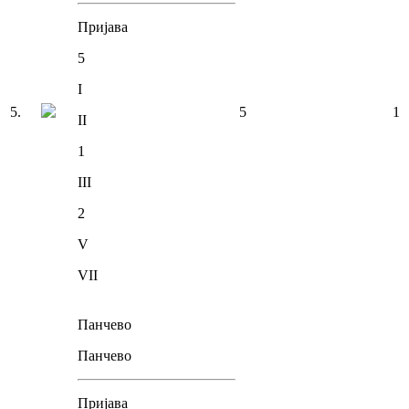
Пријава
5
I
5
.
5
1
II
1
III
2
V
VII
Панчево
Панчево
Пријава