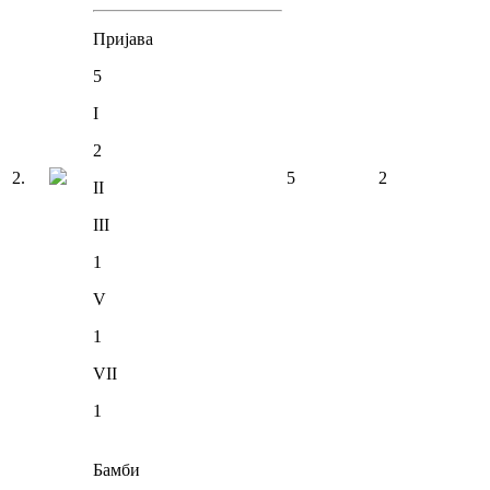
Пријава
5
I
2
2
.
5
2
II
III
1
V
1
VII
1
Бамби