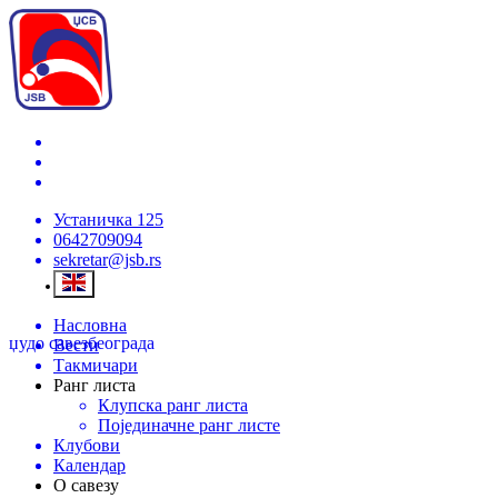
Устаничка 125
0642709094
sekretar@jsb.rs
Насловна
џудо савез
београда
Вести
Такмичари
Ранг листа
Клупска ранг листа
Појединачне ранг листе
Клубови
Календар
О савезу