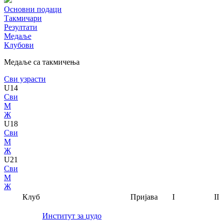
Основни подаци
Такмичари
Резултати
Медаље
Клубови
Медаље са такмичења
Сви узрасти
U14
Сви
М
Ж
U18
Сви
М
Ж
U21
Сви
М
Ж
Клуб
Пријава
I
II
Институт за џудо