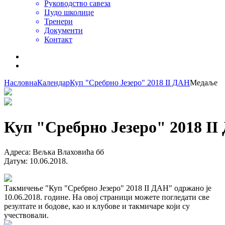
Руководство савеза
Џудо школице
Тренери
Документи
Контакт
Насловна
Календар
Куп "Сребрно Језеро" 2018 II ДАН
Медаље
Куп "Сребрно Језеро" 2018 I
Адреса
:
Вељка Влаховића бб
Датум
:
10.06.2018.
Такмичење "Куп "Сребрно Језеро" 2018 II ДАН" одржано је
10.06.2018. године. На овој страници можете погледати све
резултате и бодове, као и клубове и такмичаре који су
учествовали.