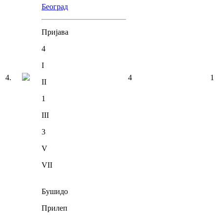
Београд
Пријава
4
I
4
.
4
1
II
1
III
3
V
VII
Бушидо
Прилеп