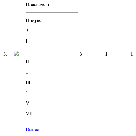
Пожаревац
Пријава
3
I
1
3
.
3
1
1
II
1
III
1
V
VII
Винча