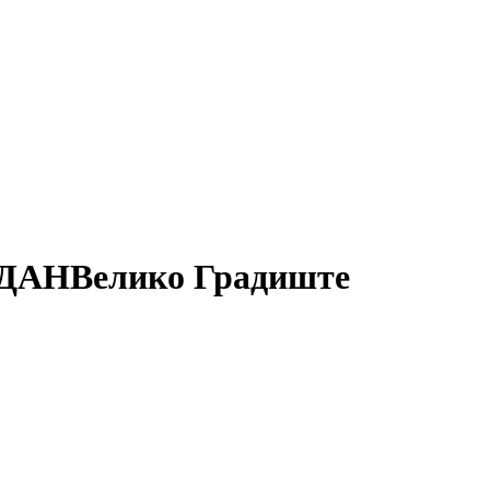
I ДАН
Велико Градиште