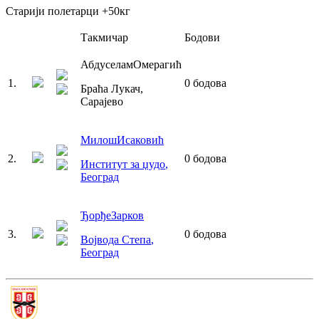
Старији полетарци
+50
кг
Такмичар
Бодови
Абдуселам
Омерагић
1
.
0
бодова
Браћа Лукач
,
Сарајево
Милош
Исаковић
2
.
0
бодова
Институт за џудо
,
Београд
Ђорђе
Зарков
3
.
0
бодова
Војвода Степа
,
Београд