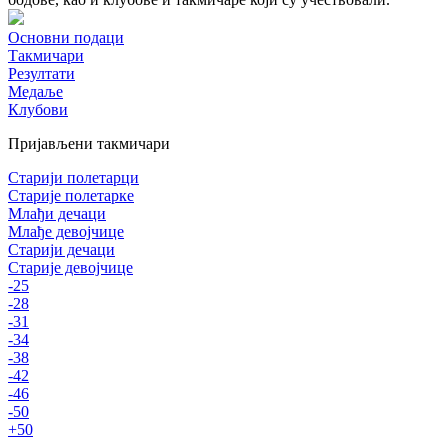
Основни подаци
Такмичари
Резултати
Медаље
Клубови
Пријављени такмичари
Старији полетарци
Старије полетарке
Млађи дечаци
Млађе девојчице
Старији дечаци
Старије девојчице
-25
-28
-31
-34
-38
-42
-46
-50
+50