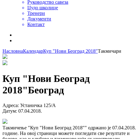
Руководство савеза
Џудо школице
Тренери
Документи
Контакт
Насловна
Календар
Куп "Нови Београд 2018"
Такмичари
Куп "Нови Београд
2018"
Београд
Адреса
:
Устаничка 125/А
Датум
:
07.04.2018.
Такмичење "Куп "Нови Београд 2018"" одржано је 07.04.2018.
године. На овој страници можете погледати све резултате и
бодове, као и клубове и такмичаре који су учествовали.