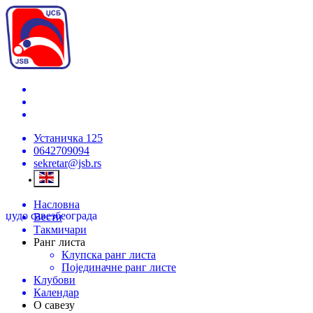
Устаничка 125
0642709094
sekretar@jsb.rs
Насловна
џудо савез
београда
Вести
Такмичари
Ранг листа
Клупска ранг листа
Појединачне ранг листе
Клубови
Календар
О савезу