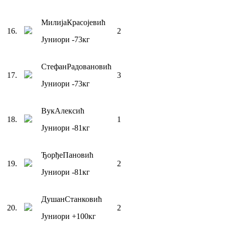
Милија
Красојевић
16
.
2
Јуниори
-73
кг
Стефан
Радовановић
17
.
3
Јуниори
-73
кг
Вук
Алексић
18
.
1
Јуниори
-81
кг
Ђорђе
Пановић
19
.
2
Јуниори
-81
кг
Душан
Станковић
20
.
2
Јуниори
+100
кг