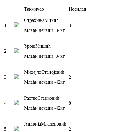
Такмичар
Носилац
Страхиња
Микић
1
.
3
Млађи дечаци
-34
кг
Урош
Мишић
2
.
-
Млађи дечаци
-34
кг
Михајло
Станојевић
3
.
2
Млађи дечаци
-42
кг
Растко
Станковић
4
.
8
Млађи дечаци
-42
кг
Андрија
Младеновић
5
.
2