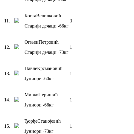
Коста
Величковић
11
.
3
Старији дечаци
-66
кг
Огњен
Петровић
12
.
1
Старији дечаци
-73
кг
Павле
Крсмановић
13
.
1
Јуниори
-60
кг
Мирко
Перишић
14
.
1
Јуниори
-66
кг
Ђорђе
Станојевић
15
.
1
Јуниори
-73
кг