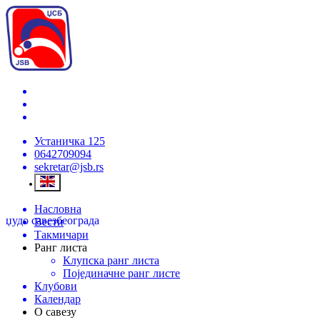
Устаничка 125
0642709094
sekretar@jsb.rs
Насловна
џудо савез
београда
Вести
Такмичари
Ранг листа
Клупска ранг листа
Појединачне ранг листе
Клубови
Календар
О савезу