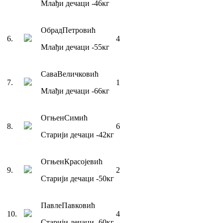
Млађи дечаци
-46
кг
Обрад
Петровић
6
.
4
Млађи дечаци
-55
кг
Сава
Величковић
7
.
1
Млађи дечаци
-66
кг
Огњен
Симић
8
.
6
Старији дечаци
-42
кг
Огњен
Красојевић
9
.
2
Старији дечаци
-50
кг
Павле
Павковић
10
.
4
Старији дечаци
-60
кг