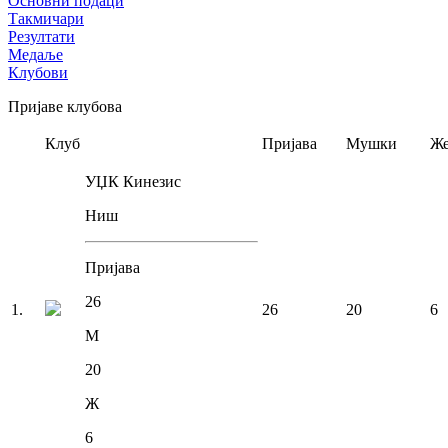
Основни подаци
Такмичари
Резултати
Медаље
Клубови
Пријаве клубова
Клуб
Пријава
Мушки
Же
УЏК Кинезис
Ниш
Пријава
26
1
.
26
20
6
М
20
Ж
6