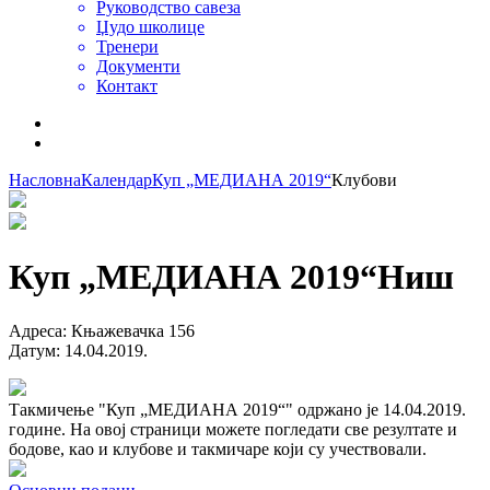
Руководство савеза
Џудо школице
Тренери
Документи
Контакт
Насловна
Календар
Куп „МЕДИАНА 2019“
Клубови
Куп „МЕДИАНА 2019“
Ниш
Адреса
:
Књажевачка 156
Датум
:
14.04.2019.
Такмичење "Куп „МЕДИАНА 2019“" одржано је 14.04.2019.
године. На овој страници можете погледати све резултате и
бодове, као и клубове и такмичаре који су учествовали.