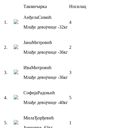
Такмичарка
Носилац
Анђела
Симић
1
.
4
Млађе девојчице
-32
кг
Јана
Митровић
2
.
2
Млађе девојчице
-36
кг
Ива
Митровић
3
.
3
Млађе девојчице
-36
кг
Софија
Радоњић
4
.
5
Млађе девојчице
-40
кг
Мила
Ђорђевић
5
.
1
Јуниорке
-63
кг